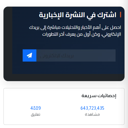
إحصائيات سريعة
4889
643,723,435
مشاهدة
تعليق