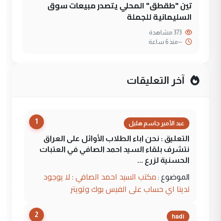
تين "طقطق" المحلي يتصدر مبيعات سوق
السليمانية للجملة
373 مشاهدة
--
منذ 6 ساعة
آخر التعليقات
1
عبد الأمير جاسم هليل
التعليق : نحن اباء الطلاب الأوائل على العراق
نتشرف بلقاء السيد احمد الصافي في العتبات
الحسنية لزرع ...
مكتب السيد احمد الصافي : لا يوجود
الموضوع :
لدينا اي حساب على الفيس بوك وتويتر
2
hadi