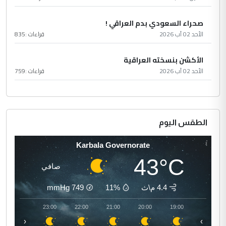
صحراء السعودي بدم العراقي !
الأحد 02 آب 2026
قراءات :
835
الأكشن بنسخته العراقية
الأحد 02 آب 2026
قراءات :
759
الطقس اليوم
Karbala Governorate
43°C
صافي
4.4 م\ث
11%
749
mmHg
00:00
23:00
22:00
21:00
20:00
19:00
‹
›