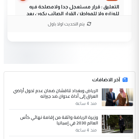
التعليق : قرار مستعجل جدا ولامصلحة فيه
للوزاره ولا للمواطن القرار الصائب يكون بعد
الاستماع للمدير ومغرفة ...
يتم التحديث اولا باول
وزير الصحة يعفي مدير مستشفى الكرخ
الموضوع :
العام في بغداد
3
سردار
التعليق : واحد من عصابة علي ماما يسقط
جنسية الرافد الثالث للعراق ومن اصول عريقة
ابا فرات ...
آخر الاضافات
الجواهري يرد على صدام حسين سل
الرياض وبغداد تناقشان ضمان عدم تحول أراضي
الموضوع :
العراق إلى أداة عدوان ضد جيرانه
مضجعيك يابن الزنا (نص كامل)
منذ 4 ساعة
4
سردار
وزيرة الرياضة واثقة من إقامة نهائي كأس
العالم 2030 في إسبانيا
التعليق : واحد من عصابة علي ماما يسقط
منذ 4 ساعة
جنسية الرافد الثالث للعراق ومن اصول عريقة
ابا فرات ...