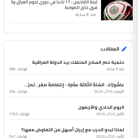
لجنة التراخيص : 17 ناديا في دوري نجوم العراق و3
فرق خارج الضوابط
منذ 8 ساعة
المقالات
حتمية حصر السلاح المنفلت بيد الدولة العراقية
منذ 9 ساعة
قراءات :
360
عاشُورْاءُ.. السّنَةُ الثّالثةَ عشَرَة - إِنتفاضةُ صفَر…تمرّ...
الأربعاء 05 آب 2026
قراءات :
554
اليوم الحادي والأربعون
الأثنين 03 آب 2026
قراءات :
1702
لماذا تبدو الحرب مع إيران أسهل من التفاوض معها؟
الأثنين 03 آب 2026
قراءات :
747