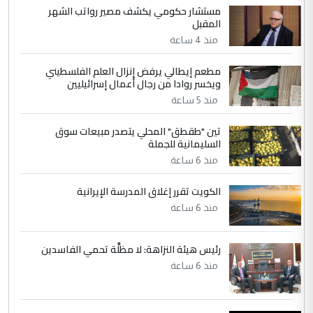
مستشار حكومي يكشف مصير رواتب الشهر
الجواهري يرد على صدام حسين سل
الموضوع :
المقبل
مضجعيك يابن الزنا (نص كامل)
منذ 4 ساعة
مطعم إيطالي يرفض إنزال العلم الفلسطيني
5
حيدر عاشور
ويخسر روادا من رجال أعمال إسرائيليين
التعليق : تحياتي لك استاذ حامدتركان. كلام
منذ 5 ساعة
دقيق ومسؤول؛ فالاستثمار الحقيقي للإنسان
تين "طقطق" المحلي يتصدر مبيعات سوق
وثروات البلد يعتمد على الكفاءة ...
السليمانية للجملة
بين الإهمال واغتصاب الأرض.. بلاد
الموضوع :
منذ 6 ساعة
الرافدين تعاني الجفاف والتصحر!!
الكويت تقرر إغلاق المدرسة الإيرانية
منذ 6 ساعة
رئيس هيئة النزاهة: لا مظلَّة تحمي الفاسدين
منذ 6 ساعة