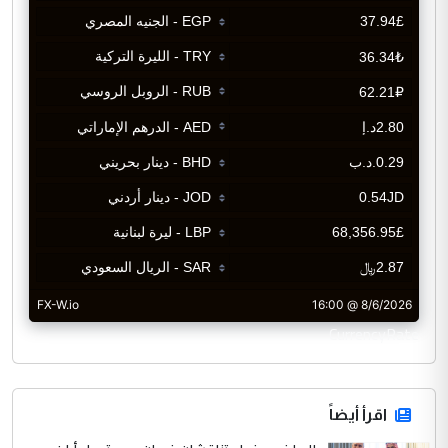
CurrencyRate
اقرأ أيضاً