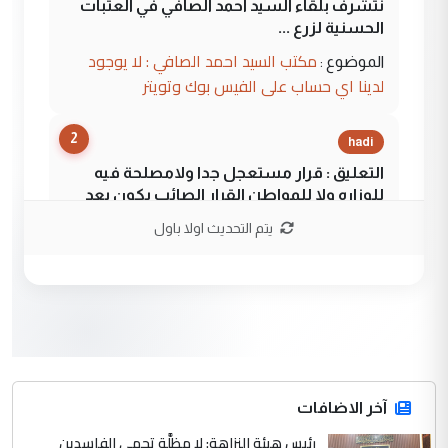
نتشرف بلقاء السيد احمد الصافي في العتبات
الحسنية لزرع ...
مكتب السيد احمد الصافي : لا يوجود
الموضوع :
لدينا اي حساب على الفيس بوك وتويتر
2
hadi
التعليق : قرار مستعجل جدا ولامصلحة فيه
للوزاره ولا للمواطن القرار الصائب يكون بعد
الاستماع للمدير ومغرفة ...
يتم التحديث اولا باول
وزير الصحة يعفي مدير مستشفى الكرخ
الموضوع :
العام في بغداد
3
سردار
التعليق : واحد من عصابة علي ماما يسقط
جنسية الرافد الثالث للعراق ومن اصول عريقة
ابا فرات ...
آخر الاضافات
الجواهري يرد على صدام حسين سل
رئيس هيئة النزاهة: لا مظلَّة تحمي الفاسدين
الموضوع :