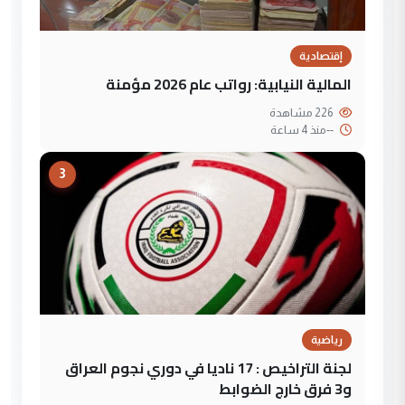
إقتصادية
المالية النيابية: رواتب عام 2026 مؤمنة
226 مشاهدة
--
منذ 4 ساعة
3
رياضية
لجنة التراخيص : 17 ناديا في دوري نجوم العراق
و3 فرق خارج الضوابط