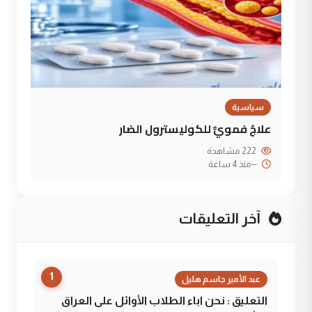
سياسية
علاجٌ فمويٌّ للكوليسترول الضار
222 مشاهدة
--
منذ 4 ساعة
آخر التعليقات
1
عبد الأمير جاسم هليل
التعليق : نحن اباء الطلاب الأوائل على العراق