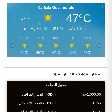
Karbala Governorate
47°C
صافي
3.3 م\ث
9%
750
mmHg
19:00
18:00
17:00
16:00
15:00
14:00
‹
›
43°C
45°C
46°C
47°C
47°C
47°C
اسعار العملات بالدينار العراقي