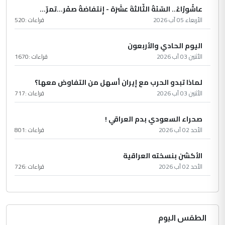
عاشُورْاءُ.. السّنَةُ الثّالثةَ عشَرَة - إِنتفاضةُ صفَر…تمرّ...
الأربعاء 05 آب 2026
قراءات :
520
اليوم الحادي والأربعون
الأثنين 03 آب 2026
قراءات :
1670
لماذا تبدو الحرب مع إيران أسهل من التفاوض معها؟
الأثنين 03 آب 2026
قراءات :
717
صحراء السعودي بدم العراقي !
الأحد 02 آب 2026
قراءات :
801
الأكشن بنسخته العراقية
الأحد 02 آب 2026
قراءات :
726
الطقس اليوم