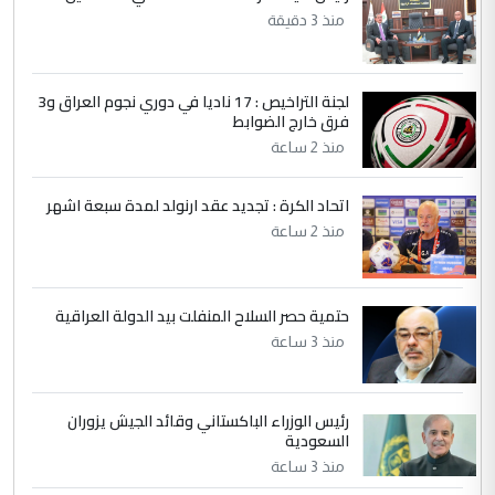
مضجعيك يابن الزنا (نص كامل)
منذ 3 دقيقة
4
سردار
لجنة التراخيص : 17 ناديا في دوري نجوم العراق و3
التعليق : واحد من عصابة علي ماما يسقط
فرق خارج الضوابط
جنسية الرافد الثالث للعراق ومن اصول عريقة
منذ 2 ساعة
ابا فرات ...
الجواهري يرد على صدام حسين سل
الموضوع :
اتحاد الكرة : تجديد عقد ارنولد لمدة سبعة اشهر
مضجعيك يابن الزنا (نص كامل)
منذ 2 ساعة
5
حيدر عاشور
حتمية حصر السلاح المنفلت بيد الدولة العراقية
التعليق : تحياتي لك استاذ حامدتركان. كلام
منذ 3 ساعة
دقيق ومسؤول؛ فالاستثمار الحقيقي للإنسان
وثروات البلد يعتمد على الكفاءة ...
بين الإهمال واغتصاب الأرض.. بلاد
الموضوع :
رئيس الوزراء الباكستاني وقائد الجيش يزوران
الرافدين تعاني الجفاف والتصحر!!
السعودية
منذ 3 ساعة