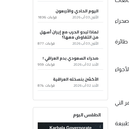
ائعات
اليوم الحادي والأربعون
الأثنين 03 آب 2026
قراءات :
1836
صحراء
لماذا تبدو الحرب مع إيران أسهل
من التفاوض معها؟
طائرة
الأثنين 03 آب 2026
قراءات :
877
صحراء السعودي بدم العراقي !
الأحد 02 آب 2026
قراءات :
959
أجواء
الأكشن بنسخته العراقية
الأحد 02 آب 2026
قراءات :
874
 التي
الطقس اليوم
طبيعة
Karbala Governorate