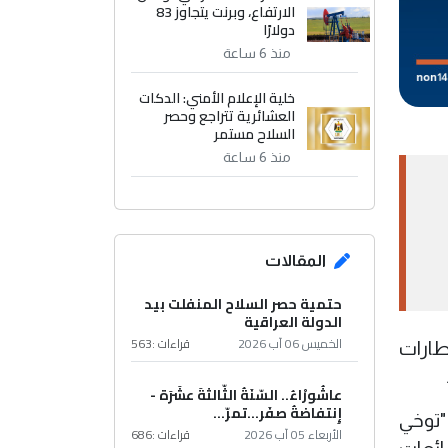
الارتفاع، وبرنت يتجاوز 83
دولارًا
منذ 6 ساعة
خلية الإعلام الأمني: الدكات
العشائرية تتراجع وحصر
السلاح مستمر
منذ 6 ساعة
المقالات
حتمية حصر السلاح المنفلت بيد
الدولة العراقية
الخميس 06 آب 2026
قراءات :
563
طارات
عاشُورْاءُ.. السّنَةُ الثّالثةَ عشَرَة -
إِنتفاضةُ صفَر…تمرّ...
"توخي
الأربعاء 05 آب 2026
قراءات :
686