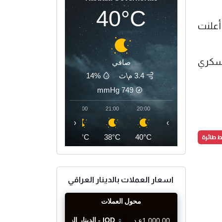
40°C
أعلنت
عسكري
صافي
3.4 م\ث
14%
mmHg
749
00:00
23:00
22:00
21:00
20:00
‹
›
طائرة
36°C
37°C
37°C
38°C
40°C
اسعار العملات بالدينار العراقي