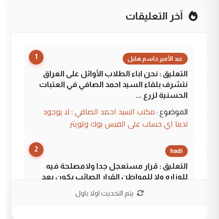
آخر التعليقات
1
عبد الأمير جاسم هليل
التعليق : نحن اباء الطلاب الأوائل على العراق
نتشرف بلقاء السيد احمد الصافي في العتبات
الحسنية لزرع ...
مكتب السيد احمد الصافي : لا يوجود
الموضوع :
لدينا اي حساب على الفيس بوك وتويتر
2
hadi
التعليق : قرار مستعجل جدا ولامصلحة فيه
للوزاره ولا للمواطن القرار الصائب يكون بعد
الاستماع للمدير ومغرفة ...
يتم التحديث اولا باول
وزير الصحة يعفي مدير مستشفى الكرخ
الموضوع :
العام في بغداد