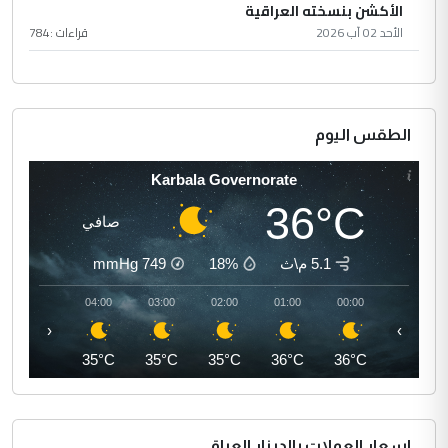
الأكشن بنسخته العراقية
الأحد 02 آب 2026
قراءات :
784
الطقس اليوم
Karbala Governorate
36°C
صافي
5.1 م\ث
18%
749
mmHg
05:00
04:00
03:00
02:00
01:00
00:00
‹
›
34°C
35°C
35°C
35°C
36°C
36°C
اسعار العملات بالدينار العراقي