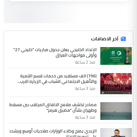
3
سردار
التعليق : واحد من عصابة علي ماما يسقط
جنسية الرافد الثالث للعراق ومن اصول عريقة
ابا فرات ...
آخر الاضافات
الجواهري يرد على صدام حسين سل
الاتحاد الخليجي يعلن جدول مباريات "خليجي 27"
الموضوع :
وأولى مواجهات العراق
مضجعيك يابن الزنا (نص كامل)
منذ 2 ساعة
4
سردار
(796) الف مستفيد من خدمات قسم التنمية
والتأهيل الاجتماعي للشباب في الزيارة الارب...
التعليق : واحد من عصابة علي ماما يسقط
منذ 3 ساعة
جنسية الرافد الثالث للعراق ومن اصول عريقة
ابا فرات ...
مصادر تكشف ملامح الاتفاق المرتقب بين مسقط
الجواهري يرد على صدام حسين سل
الموضوع :
وطهران بشأن "مضيق هرمز"
مضجعيك يابن الزنا (نص كامل)
منذ 3 ساعة
الزيدي يمنح وكلاء الوزارات صلاحيات أوسع ويشدد
5
حيدر عاشور
على تسريع الإنجاز