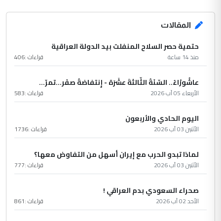
المقالات
حتمية حصر السلاح المنفلت بيد الدولة العراقية
منذ 14 ساعة
قراءات :
406
عاشُورْاءُ.. السّنَةُ الثّالثةَ عشَرَة - إِنتفاضةُ صفَر…تمرّ...
الأربعاء 05 آب 2026
قراءات :
583
اليوم الحادي والأربعون
الأثنين 03 آب 2026
قراءات :
1736
لماذا تبدو الحرب مع إيران أسهل من التفاوض معها؟
الأثنين 03 آب 2026
قراءات :
777
صحراء السعودي بدم العراقي !
الأحد 02 آب 2026
قراءات :
861