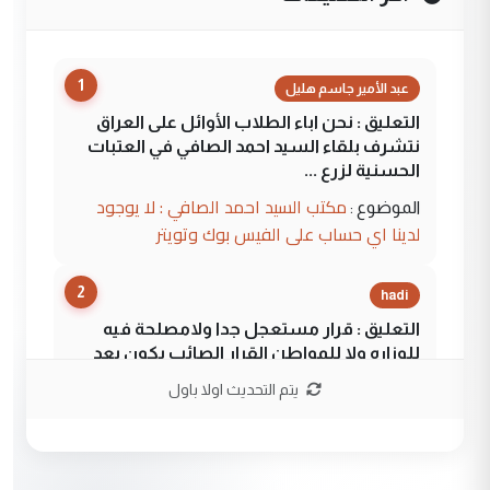
1
عبد الأمير جاسم هليل
التعليق : نحن اباء الطلاب الأوائل على العراق
نتشرف بلقاء السيد احمد الصافي في العتبات
الحسنية لزرع ...
مكتب السيد احمد الصافي : لا يوجود
الموضوع :
لدينا اي حساب على الفيس بوك وتويتر
2
hadi
التعليق : قرار مستعجل جدا ولامصلحة فيه
للوزاره ولا للمواطن القرار الصائب يكون بعد
الاستماع للمدير ومغرفة ...
يتم التحديث اولا باول
وزير الصحة يعفي مدير مستشفى الكرخ
الموضوع :
العام في بغداد