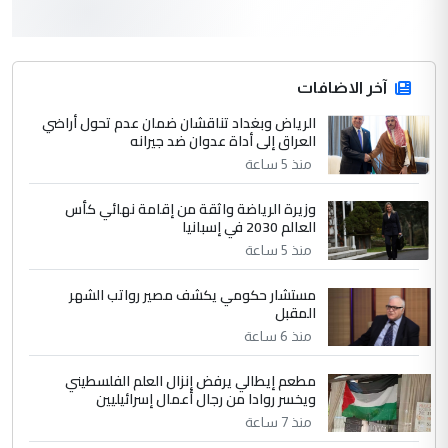
3
سردار
التعليق : واحد من عصابة علي ماما يسقط
جنسية الرافد الثالث للعراق ومن اصول عريقة
ابا فرات ...
آخر الاضافات
الجواهري يرد على صدام حسين سل
الرياض وبغداد تناقشان ضمان عدم تحول أراضي
الموضوع :
العراق إلى أداة عدوان ضد جيرانه
مضجعيك يابن الزنا (نص كامل)
منذ 5 ساعة
4
سردار
وزيرة الرياضة واثقة من إقامة نهائي كأس
العالم 2030 في إسبانيا
التعليق : واحد من عصابة علي ماما يسقط
منذ 5 ساعة
جنسية الرافد الثالث للعراق ومن اصول عريقة
ابا فرات ...
مستشار حكومي يكشف مصير رواتب الشهر
الجواهري يرد على صدام حسين سل
الموضوع :
المقبل
مضجعيك يابن الزنا (نص كامل)
منذ 6 ساعة
مطعم إيطالي يرفض إنزال العلم الفلسطيني
5
حيدر عاشور
ويخسر روادا من رجال أعمال إسرائيليين
التعليق : تحياتي لك استاذ حامدتركان. كلام
منذ 7 ساعة
دقيق ومسؤول؛ فالاستثمار الحقيقي للإنسان