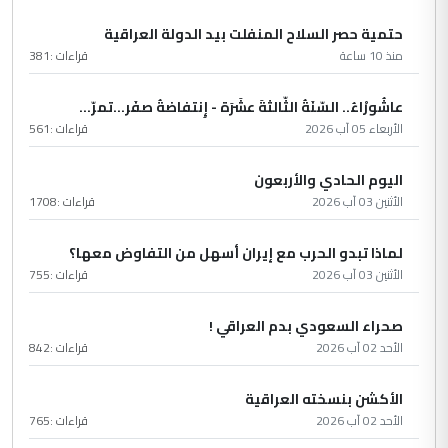
حتمية حصر السلاح المنفلت بيد الدولة العراقية
منذ 10 ساعة
قراءات :
381
عاشُورْاءُ.. السّنَةُ الثّالثةَ عشَرَة - إِنتفاضةُ صفَر…تمرّ...
الأربعاء 05 آب 2026
قراءات :
561
اليوم الحادي والأربعون
الأثنين 03 آب 2026
قراءات :
1708
لماذا تبدو الحرب مع إيران أسهل من التفاوض معها؟
الأثنين 03 آب 2026
قراءات :
755
صحراء السعودي بدم العراقي !
الأحد 02 آب 2026
قراءات :
842
الأكشن بنسخته العراقية
الأحد 02 آب 2026
قراءات :
765