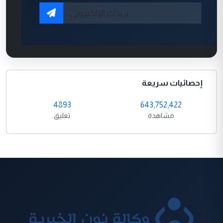
إحصائيات سريعة
4893
643,752,422
مشاهدة
تعليق