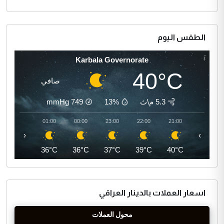
الطقس اليوم
Karbala Governorate
40°C
صافي
5.3 م\ث
13%
749
mmHg
02:00
01:00
00:00
23:00
22:00
21:00
‹
›
35°C
36°C
36°C
37°C
39°C
40°C
اسعار العملات بالدينار العراقي