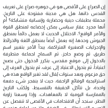
إن الصراع على الأقصى هو في جوهره صراع على تعريف
القدس ذاتها، هل هي مدينة مفتوحة على التاريخ،
محملة بطبقات دينية وحضارية وإنسانية متشابكة؟ أم
أنها مجرد عقار سياسي يمكن إخضاعه لمنطق القوة
والأمر الواقع؟، الاحتلال الحديث لا يعمل دائماً بمنطق
الجيوش وحدها، إنه يعمل أيضاً بمنطق اللغة والخرائط
والإجراءات الصغيرة المتراكمة، يبدأ الأمر بتغيير اسم
طريق، ثم وضع حاجز، ثم السماح لجماعة متطرفة
بالدخول إلى موقع مقدس، يتكرر الدخول حتى يصبح
اعتياداً، ثم يتحول الاعتياد إلى عرف، ثم يتحول العرف إلى
حق مزعوم، وبعد سنوات يُقال لقد تغير الواقع هذه هي
استراتيجية الوقائع الزاحفة، حيث لا ينفجر شيء دفعة
واحدة، بل تتآكل الحقيقة بالتقسيط، ويُكتَب التاريخ
بالممارسة اليومية لا بالمعاهدات، وإذا وسعنا زاوية
النظر، سنجد أن الاقتحامات في الأقصى لا تنفصل عن
التوسع الاستيطاني في الضفة، ولا عن إعادة هندسة