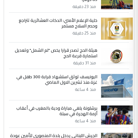
التعليق : واحد من عصابة علي ماما يسقط
منذ 23 دقيقة
جنسية الرافد الثالث للعراق ومن اصول عريقة
خلية الإعلام الأمني: الدكات العشائرية تتراجع
ابا فرات ...
وحصر السلاح مستمر
الجواهري يرد على صدام حسين سل
الموضوع :
منذ 25 دقيقة
مضجعيك يابن الزنا (نص كامل)
هيئة الحج تصدر قرارا يخص "لم الشمل" وتعديل
5
استمارة قرعة الحج
سردار
منذ 31 دقيقة
التعليق : واحد من عصابة علي ماما يسقط
جنسية الرافد الثالث للعراق ومن اصول عريقة
اليونيسف توثق استشهاد قرابة 300 طفل في
ابا فرات ...
غزة منذ تشرين الاول الماضي
الجواهري يرد على صدام حسين سل
الموضوع :
منذ 4 ساعة
مضجعيك يابن الزنا (نص كامل)
برشلونة يلغي مباراة ودية بالمغرب في أعقاب
أزمة الهجرة في سبتة
منذ 4 ساعة
الجيش اللبناني يدخل بلدة المنصوري لتأمين عودة