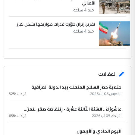
الأهالي
منذ 4 ساعة
تقرير: إيران طوّرت قدرات صواريخها بشكل كبير
منذ 4 ساعة
المقالات
حتمية حصر السلاح المنفلت بيد الدولة العراقية
الخميس 06 آب 2026
قراءات :
525
عاشُورْاءُ.. السّنَةُ الثّالثةَ عشَرَة - إِنتفاضةُ صفَر…تمرّ...
الأربعاء 05 آب 2026
قراءات :
658
اليوم الحادي والأربعون