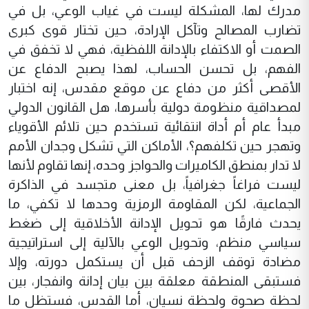
مدرك لها، المشكلة ليست في غياب الوعي، بل في
تضارب المصالح وتآكل الإرادة، حين تختار قوى كبرى
الصمت أو الاكتفاء بالإدانة اللفظية، فهي لا تخفق في
الفهم، بل تحسن الحساب، لهذا يصبح الدفاع عن
الأقصى أكثر من دفاع عن موقع مقدس، إنه اختبار
لمصداقية منظومة دولية بأسرها، هل القانون الدولي
مبدأ عام أم أداة انتقائية تستخدم حين تلائم الأقوياء
وتهجر حين تكلفهم؟، الأماكن التي تشكل وجدان الأمم
لا تدار بمنطق الكاميرات والحواجز وحده، إنها تقاوم لأنها
ليست فراغاً جغرافياً، بل معنى متجسد في الذاكرة
الجماعية، لكن المقاومة الرمزية وحدها لا تكفي، ما
يحدث فارقًا هو تحويل الإدانة الأخلاقية إلى ضغط
سياسي منظم، وتحويل الوعي بالآلية إلى استراتيجية
مضادة توقف الزحف قبل أن يستكمل دورته، وإلا
فستبقى المنطقة معلقة بين بيان إدانة وانفجار، بين
لحظة صحوة ولحظة نسيان، أما القدس، فستظل ما