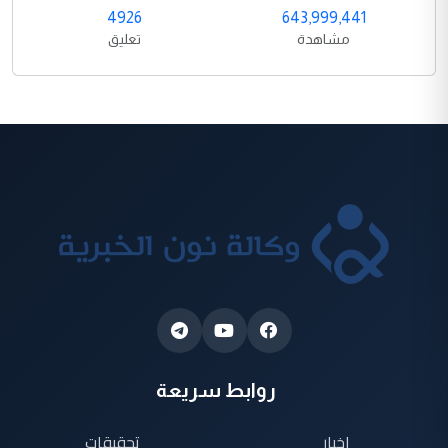
4926
643,999,441
مشاهدة
تعليق
روابط سريعة
اخبار
تحقيقات