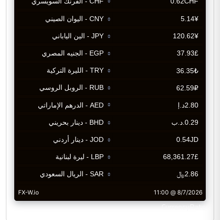
CurrencyRate