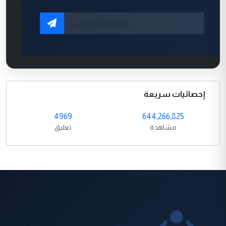
إحصائيات سريعة
4969
644,266,825
مشاهدة
تعليق