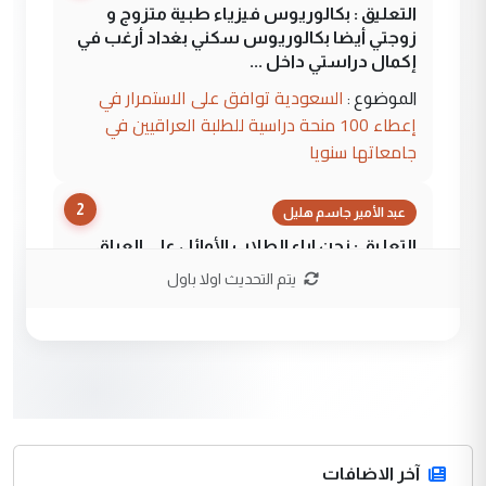
التعليق : بكالوريوس فيزياء طبية متزوج و
زوجتي أيضا بكالوريوس سكني بغداد أرغب في
إكمال دراستي داخل ...
السعودية توافق على الاستمرار في
الموضوع :
إعطاء 100 منحة دراسية للطلبة العراقيين في
جامعاتها سنويا
2
عبد الأمير جاسم هليل
التعليق : نحن اباء الطلاب الأوائل على العراق
نتشرف بلقاء السيد احمد الصافي في العتبات
يتم التحديث اولا باول
الحسنية لزرع ...
مكتب السيد احمد الصافي : لا يوجود
الموضوع :
لدينا اي حساب على الفيس بوك وتويتر
3
hadi
التعليق : قرار مستعجل جدا ولامصلحة فيه
آخر الاضافات
للوزاره ولا للمواطن القرار الصائب يكون بعد