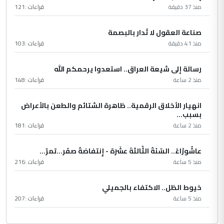
منذ 37 دقيقة
قراءات :
121
صناعة العقول لا تُدار بالبصمة
منذ 41 دقيقة
قراءات :
103
رسالة إلى شيعة العراق.. استعدوا يرحمكم الله
منذ 2 ساعة
قراءات :
148
انهيار الأخلاق الرقمية.. ظاهرة الشتائم والطعن بالأعراض
بسبب...
منذ 2 ساعة
قراءات :
181
عاشُورْاءُ.. السّنَةُ الثّالثةَ عشَرَة - إِنتفاضةُ صفَر…تمرّ...
منذ 5 ساعة
قراءات :
216
خيوط الظل.. الاكتفاء بالجميلي
منذ 5 ساعة
قراءات :
207