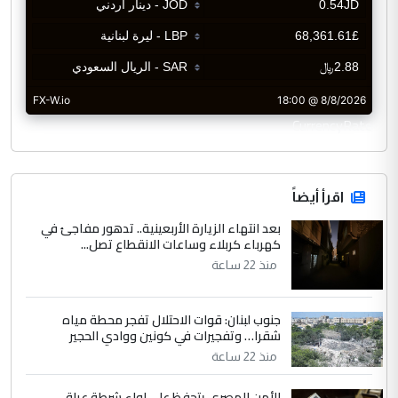
CurrencyRate
اقرأ أيضاً
بعد انتهاء الزيارة الأربعينية.. تدهور مفاجئ في
كهرباء كربلاء وساعات الانقطاع تصل...
منذ 22 ساعة
جنوب لبنان: قوات الاحتلال تفجر محطة مياه
شقرا… وتفجيرات في كونين ووادي الحجير
منذ 22 ساعة
الأمن المصري يتحفظ على لواء شرطة عراقي