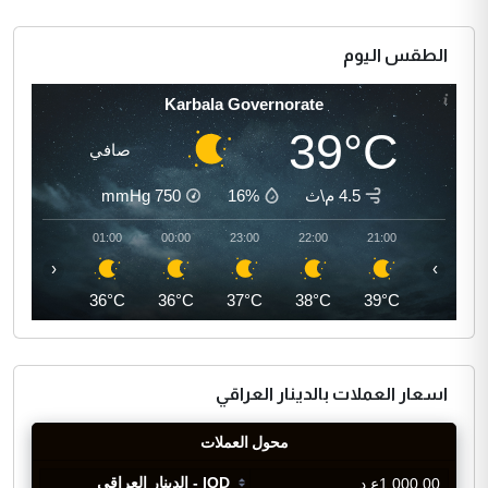
الطقس اليوم
Karbala Governorate
39°C
صافي
4.5 م\ث
16%
750
mmHg
02:00
01:00
00:00
23:00
22:00
21:00
‹
›
35°C
36°C
36°C
37°C
38°C
39°C
اسعار العملات بالدينار العراقي