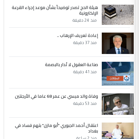
الاستماع للمدير ومغرفة ...
هيئة الحج تصدر توضيحاً بشأن موعد إجراء القرعة
الإلكترونية
وزير الصحة يعفي مدير مستشفى الكرخ
الموضوع :
العام في بغداد
منذ 24 دقيقة
إعادة تعريف الإرهاب ..
4
سردار
منذ 37 دقيقة
التعليق : واحد من عصابة علي ماما يسقط
جنسية الرافد الثالث للعراق ومن اصول عريقة
ابا فرات ...
صناعة العقول لا تُدار بالبصمة
الجواهري يرد على صدام حسين سل
منذ 41 دقيقة
الموضوع :
مضجعيك يابن الزنا (نص كامل)
وفاة والد ميسي عن عمر 68 عاما في الأرجنتين
5
سردار
منذ 53 دقيقة
التعليق : واحد من عصابة علي ماما يسقط
جنسية الرافد الثالث للعراق ومن اصول عريقة
ابا فرات ...
اعتقال أحمد الجبوري "أبو مازن" بتهم فساد في
الجواهري يرد على صدام حسين سل
بغداد
الموضوع :
منذ 2 ساعة