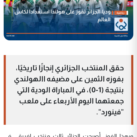
حقق المنتخب الجزائري إنجازًا تاريخيًا،
بفوزه الثمين على مضيفه االهولندي
بنتيجة (1-0)، في المباراة الودية التي
جمعتهما اليوم الأربعاء على ملعب
"فينورد".
وبهذا الفوز، أصبحت الجزائر ثالث منتخب إفريقي في