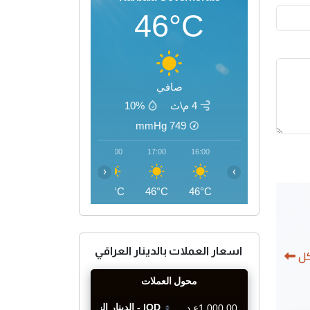
46°C
صافي
4 م\ث
10%
mmHg
749
20:00
19:00
18:00
17:00
16:00
‹
›
41°C
43°C
45°C
46°C
46°C
اسعار العملات بالدينار العراقي
كل