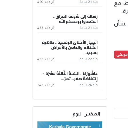
منذ 21 ساعة
قراءات :
420
ط، مع
ة.
رسالة إلى شيعة العراق..
استعدوا يرحمكم الله
 بشأن
منذ 21 ساعة
قراءات :
455
انهيار الأخلاق الرقمية.. ظاهرة
الشتائم والطعن بالأعراض
بسبب...
لامريكي
منذ 22 ساعة
قراءات :
433
عاشُورْاءُ.. السّنَةُ الثّالثةَ عشَرَة -
إِنتفاضةُ صفَر…تمرّ...
منذ 24 ساعة
قراءات :
343
الطقس اليوم
Karbala Governorate