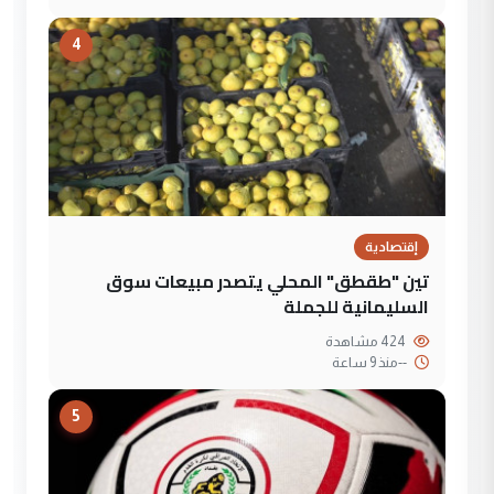
4
إقتصادية
تين "طقطق" المحلي يتصدر مبيعات سوق
السليمانية للجملة
424 مشاهدة
--
منذ 9 ساعة
5