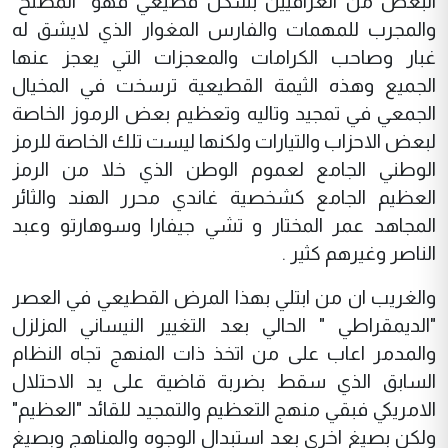
البعض من العراقيين بشكل قطيعي فهو "المصلح"
والمجرب للمهمات والفارس المغوار الذي لايشق له
غبار وصاحب الكرامات والمعجزات التي يعجز عنها
الجميع وهذه الثيمة القطيعية ترسخت في المخيال
الجمعي في تمجيد وتاليه وتعظيم بعض الرموز الخاصة
لبعض الاحزاب والتيارات ولكنها ليست تلك الخاصة للرمز
الوطني الجامع لعموم الوطن الذي خلا من الرمز
العظيم الجامع كشخصية غاندي محرر الهند والثائر
المجاهد عمر المختار و تشي جيفارا وسوهارتو وعبد
الناصر وغيرهم كثير .
والغريب ان من ابتلي بهذا المرض القطيعي في العصر
"الديمقراطي " الحالي بعد التغيير النيساني المزلزل
والمدمر اعاب على من اتخذ ذات المنهج تجاه النظام
السابق الذي سقط بضربة قاضية على يد الاحتلال
الامريكي فبقي منهج التعظيم والتمجيد للقائد "العظيم"
ولكن بصيغ اخرى بعد استبدال الوجوه والمناهج وبصيغ