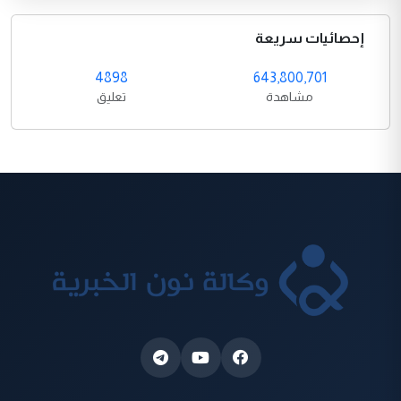
إحصائيات سريعة
4898
643,800,701
مشاهدة
تعليق