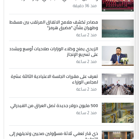
منذ 36 دقيقة
4
سردار
مصادر تكشف ملامح الاتفاق المرتقب بين مسقط
وطهران بشأن "مضيق هرمز"
التعليق : واحد من عصابة علي ماما يسقط
جنسية الرافد الثالث للعراق ومن اصول عريقة
منذ 2 ساعة
ابا فرات ...
الزيدي يمنح وكلاء الوزارات صلاحيات أوسع ويشدد
الجواهري يرد على صدام حسين سل
الموضوع :
على تسريع الإنجاز
مضجعيك يابن الزنا (نص كامل)
منذ 2 ساعة
5
تعرف على مقررات الجلسة الاعتيادية الثالثة عشرة
حيدر عاشور
لمجلس الوزراء
التعليق : تحياتي لك استاذ حامدتركان. كلام
منذ 2 ساعة
دقيق ومسؤول؛ فالاستثمار الحقيقي للإنسان
وثروات البلد يعتمد على الكفاءة ...
500 مليون دولار جديدة تصل العراق من الفيدرالي
بين الإهمال واغتصاب الأرض.. بلاد
الموضوع :
منذ 2 ساعة
الرافدين تعاني الجفاف والتصحر!!
ذي قار تعفي ثلاثة مسؤولين صحيين وتحيلهم إلى
التحقيق