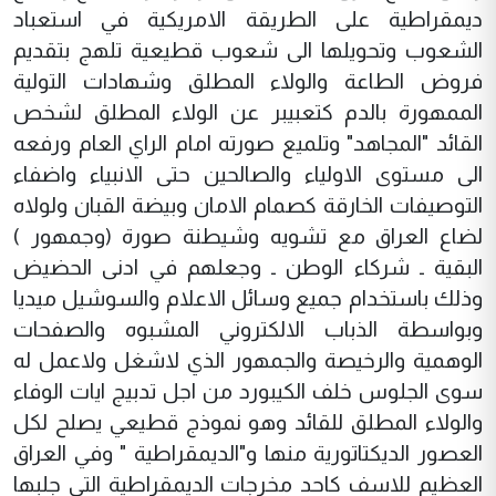
ديمقراطية على الطريقة الامريكية في استعباد
الشعوب وتحويلها الى شعوب قطيعية تلهج بتقديم
فروض الطاعة والولاء المطلق وشهادات التولية
الممهورة بالدم كتعبيبر عن الولاء المطلق لشخص
القائد "المجاهد" وتلميع صورته امام الراي العام ورفعه
الى مستوى الاولياء والصالحين حتى الانبياء واضفاء
التوصيفات الخارقة كصمام الامان وبيضة القبان ولولاه
لضاع العراق مع تشويه وشيطنة صورة (وجمهور )
البقية ـ شركاء الوطن ـ وجعلهم في ادنى الحضيض
وذلك باستخدام جميع وسائل الاعلام والسوشيل ميديا
وبواسطة الذباب الالكتروني المشبوه والصفحات
الوهمية والرخيصة والجمهور الذي لاشغل ولاعمل له
سوى الجلوس خلف الكيبورد من اجل تدبيج ايات الوفاء
والولاء المطلق للقائد وهو نموذج قطيعي يصلح لكل
العصور الديكتاتورية منها و"الديمقراطية " وفي العراق
العظيم للاسف كاحد مخرجات الديمقراطية التي جلبها