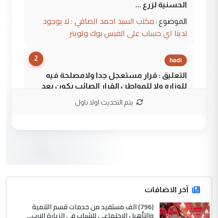
الحسنية لزرع ...
مكتب السيد احمد الصافي : لا يوجود
الموضوع :
لدينا اي حساب على الفيس بوك وتويتر
2
hadi
التعليق : قرار مستعجل جدا ولامصلحة فيه
للوزاره ولا للمواطن القرار الصائب يكون بعد
الاستماع للمدير ومغرفة ...
يتم التحديث اولا باول
وزير الصحة يعفي مدير مستشفى الكرخ
الموضوع :
العام في بغداد
3
سردار
التعليق : واحد من عصابة علي ماما يسقط
جنسية الرافد الثالث للعراق ومن اصول عريقة
ابا فرات ...
آخر الاضافات
الجواهري يرد على صدام حسين سل
(796) الف مستفيد من خدمات قسم التنمية
الموضوع :
والتأهيل الاجتماعي للشباب في الزيارة الارب...
مضجعيك يابن الزنا (نص كامل)