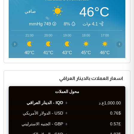
46°C
صافي
4.1 م\ث
8%
749
mmHg
22:00
21:00
20:00
19:00
18:00
17:00
‹
›
39°C
40°C
41°C
43°C
45°C
46°C
اسعار العملات بالدينار العراقي