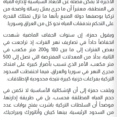
الأخيرة لا يمكن فصله عن الأبعاد السياسية لإدارة المياه
في المنطقة، معتبراً أن ما جرى يمثل رسالة واضحة من
تركيا بوصفها دولة المنبع بأنها ما تزال تمتلك القدرة
على التحكم بتدفقات المياه نحو كل من العراق وسوريا.
ويقول حمزة، إن سنوات الجفاف الماضية شهدت
انخفاضاً حاداً في تصاريف نهر الفرات، إذ تراجعت في
بعض الفترات إلى ما بين 180 و200 متر مكعب في
الثانية، بدلاً من المعدلات المفترضة التي تصل إلى 500
متر مكعب، الأمر الذي تسبب بأضرار كبيرة على امتداد
مجرى النهر في سوريا والعراق، فيما احتفظت السدود
التركية بفراغات خزنية كبيرة نتيجة محدودية الإطلاقات.
ويلفت حمزة إلى أن الإشكالية الأساسية لا تكمن في
حجم المياه المطلقة فحسب، بل في طريقة إدارتها،
موضحاً أن السلطات التركية باشرت بفتح بوابات عدد
من السدود الرئيسية، بينها كيبان وأتاتورك وبيراجيك،