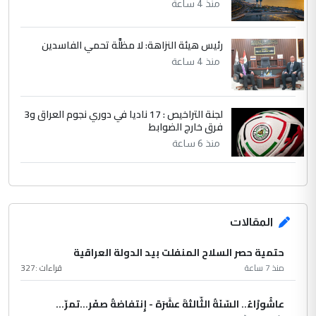
منذ 4 ساعة
رئيس هيئة النزاهة: لا مظلَّة تحمي الفاسدين
منذ 4 ساعة
لجنة التراخيص : 17 ناديا في دوري نجوم العراق و3
فرق خارج الضوابط
منذ 6 ساعة
المقالات
حتمية حصر السلاح المنفلت بيد الدولة العراقية
منذ 7 ساعة
قراءات :
327
عاشُورْاءُ.. السّنَةُ الثّالثةَ عشَرَة - إِنتفاضةُ صفَر…تمرّ...