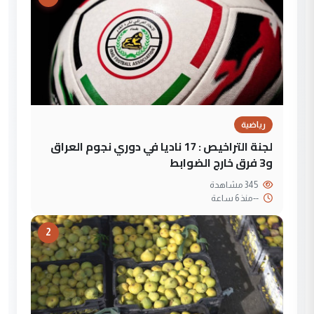
رياضية
لجنة التراخيص : 17 ناديا في دوري نجوم العراق
و3 فرق خارج الضوابط
345 مشاهدة
--
منذ 6 ساعة
2