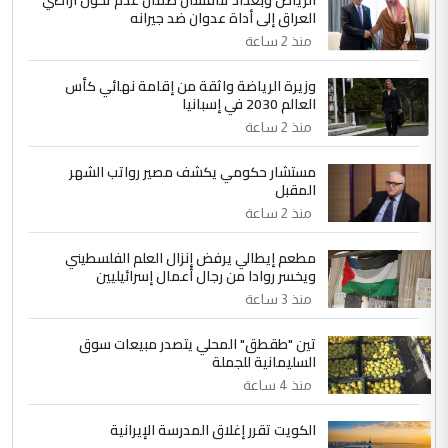
العراق إلى أداة عدوان ضد جيرانه
مضجعيك يابن الزنا (نص كامل)
منذ 2 ساعة
4
سردار
وزيرة الرياضة واثقة من إقامة نهائي كأس
العالم 2030 في إسبانيا
التعليق : واحد من عصابة علي ماما يسقط
منذ 2 ساعة
جنسية الرافد الثالث للعراق ومن اصول عريقة
ابا فرات ...
مستشار حكومي يكشف مصير رواتب الشهر
الجواهري يرد على صدام حسين سل
الموضوع :
المقبل
مضجعيك يابن الزنا (نص كامل)
منذ 2 ساعة
مطعم إيطالي يرفض إنزال العلم الفلسطيني
5
حيدر عاشور
ويخسر روادا من رجال أعمال إسرائيليين
التعليق : تحياتي لك استاذ حامدتركان. كلام
منذ 3 ساعة
دقيق ومسؤول؛ فالاستثمار الحقيقي للإنسان
تين "طقطق" المحلي يتصدر مبيعات سوق
وثروات البلد يعتمد على الكفاءة ...
السليمانية للجملة
بين الإهمال واغتصاب الأرض.. بلاد
الموضوع :
منذ 4 ساعة
الرافدين تعاني الجفاف والتصحر!!
الكويت تقرر إغلاق المدرسة الإيرانية