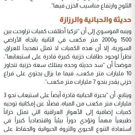
الثلوج وارتفاع مناسيب الخزن فيها”.
حديثة والحبانية والرزازة
وينبه الموسوي إلى أن “تركيا أطلقت كميات تراوحت بين
1500 و2000 متر مكعب في الثانية باتجاه الأراضي
السورية، إلا أن هذه الكميات لا تمثل تهديداً للعراق،
نظراً لوجود طاقات خزنية كبيرة قادرة على استيعابها”،
موضحاً أن “سد حديثة وحده يمتلك سعة خزنية تتجاوز
10 مليارات متر مكعب، فيما ما يزال يحتوي على فراغ
خزني يقدر بنحو 7 مليارات متر مكعب”.
ويتابع، أن “بحيرة الحبانية قادرة أيضاً على استيعاب نحو 3
مليارات متر مكعب من المياه، فضلاً عن إمكانية توجيه
كميات إضافية إلى الأهوار العراقية التي تمثل خزاناً
طبيعياً مهماً وتؤدي دوراً بيئياً واقتصادياً كبيراً في
استعادة التنوع الحيوي والثروة الحيوانية والحفاظ على