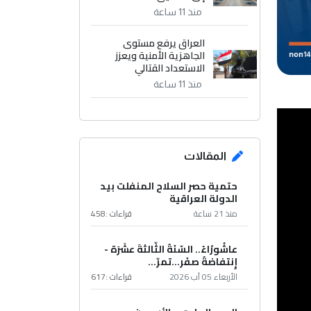
منذ 11 ساعة
العراق يرفع مستوى
الجاهزية الأمنية ويعزز
الاستعداد القتالي
منذ 11 ساعة
المقالات
حتمية حصر السلاح المنفلت بيد
الدولة العراقية
منذ 21 ساعة
قراءات :
458
عاشُورْاءُ.. السّنَةُ الثّالثةَ عشَرَة -
إِنتفاضةُ صفَر…تمرّ...
الأربعاء 05 آب 2026
قراءات :
617