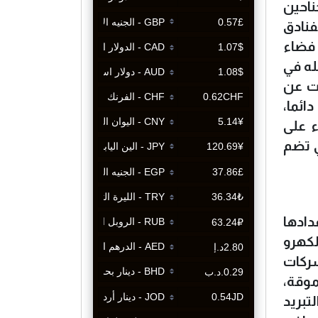
ة، و"جناحين
 الفنادق
 فضاء
له في
جت عن
ائما،
 على
ي تضم
دادها
كهرو
ين شركات
موقة،
 (Chiller)وهي وحدة التبريد