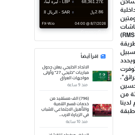
لساخن
يف طرفية داخلية
متين
شاشات
CurrencyRate
العرض في المسرح وقاعات الاجتماعات، والانترنت، والساعات المركزية، هما منظومتي (BMS) و (RMS)
طريقة
 سبيل
اقرأ أيضاً
ويحدد
الاتحاد الخليجي يعلن جدول
توفرت
مباريات "خليجي 27" وأولى
مواجهات العراق
ائق"،
منذ 9 ساعة
لحسين
وصات نسب الانجاز في المشروع الى (22) بالمئة من
(796) الف مستفيد من
لدينا
خدمات قسم التنمية
والتأهيل الاجتماعي للشباب
 طبقة
في الزيارة الارب...
منذ 10 ساعة