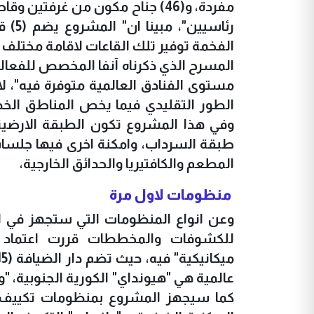
رئاس
الفخمة توفير تلك القاعات لاقامة مختلف 
المسرح الذي ذكرناه آنفا المخصص للفعاليا
مستوى الفنادق العالمية متوفرة فيه"، ل
الطور التقليدي فيما يخص المناطق الخضر
وفي هذا المشروع تكون الطبقة الارض
طبقة السرداب، وامكنة اخرى فيها جلسات
المطعم والكافتيريا والحدائق الخارجية،
منظومات لاول مرة
وعن انواع المنظومات التي ستجهز في الم
للكشوفات والمخططات قررت اعتماد ا
عالمية هي "هيونداي" الكورية الجنوبية، 