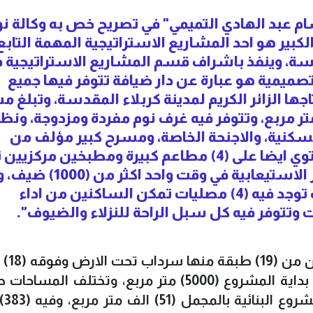
 عبد الهادي التميمي" في تصريح خص به وكالة ن
لكبير هو احد المشاريع الاستراتيجية المهمة التابع
قدسة، وينفذ باشراف قسم المشاريع الاستراتيجية 
صميمية هو عبارة عن دار ضيافة تتوفر فيها جميع
ها الزائر الكريم لمدينة كربلاء المقدسة، وتبلغ م
ارضية الكلية (7800) الف متر مربع، وتتوفر فيه غرف نوم مفردة ومزدوجة، ونظ
سكنية، والاجنحة الخاصة، ومسرح كبير مؤلف من
طبقتين يتسع الى (480) شخص، ويحتوي ايضا على (4) مطاعم كبيرة ومطبخين مرك
خدماتها للنزلاء والضيوف، وطاقة الدار الاستيعابية في و
فيه صالة العاب رياضية (الجم)، وكذلك توجد فيه (4) مصليات تمكن الساكنين من اداء
تتوفر فيه كل سبل الراحة للنزلاء والضيوف".
واضاف "التميمي" قا
سكنية، مساحة الطبقة الواحدة تبلغ في بداية المشروع (5000) متر مربع، وتختلف ا
الى اقل من