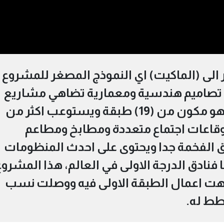
ر الى (الماكيت) اي النموذج المصغر للمشروع
ه تصاميم هندسية ومعمارية تضاهي مشاريع
بناء افخم الفنادق في العالم، فهو مكون من (19) طبقة ويستوعب اكثر من
وقاعات اجتماع متعددة ومطابخ ومطاعم
 الفخمة جدا ويحتوى على احدث المنظومات
 فنادق الدرجة الاولى في العالم، هذا المشروع
انتهت اعمال الطبقة الاولى فيه ووصلت نسب