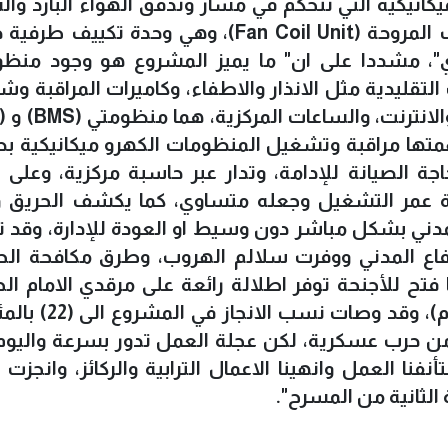
يكانيكية التي تتحكم في مسار وتدفق الهواء البارد وا
داخل مجاري الهواء (الدكت)، ووحدة ملف المروحة (Fan Coil Unit)، وهي وحدة تكي
"، مشددا على ان" ما يميز المشروع هو وجود منظو
قليدية مثل الانذار والاطفاء، وكاميرات المراقبة و
همتها مراقبة وتشغيل المنظومات الكهرو ميكانيكية ب
اجة الصيانة للإدامة، وتدار عبر حاسبة مركزية، وعلى
لة عمر التشغيل وجعله متساوي، كما يكشف الحريق 
مدني بشكل مباشر دون وسيط او العودة للإدارة، وقد 
فاع المدني ووفرت سلالم الهروب، وطرق مكافحة الحر
ا فتح للأجنحة توفر اطلالة رائعة على مرقدي الامام ا
واخيه ابي الفضل العباس (عليهما السلام)، وقد 
 حرب عسكرية، لكن عجلة العمل تدور بسرعة واليوم 
فنا العمل وانهينا الاعمال الترابية والركائز، وانجزت
الثانية من المسرح".