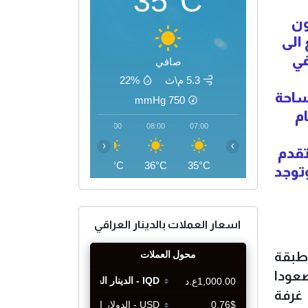
35°C
ون
 الى
في
صافي
5.3 م\ث
22%
ساحة
mmHg
750
ام
11:00
10:00
09:00
08:00
07:00
‹
›
زيين تقدم
43°C
41°C
39°C
36°C
35°C
قت واحد اكثر من (1000) ضيف، وتوجد
اسعار العملات بالدينار العراقي
ئلا ان" المشروع مكون من (19) طبقة منها سرداب تحت الارض وفوقه (18) طبقة
لمساحات صعودا
ها بقليل، وتتجاوز مساحة المشروع البنائية بالمجمل (51) الف متر مربع، وفيه (383) غرفة