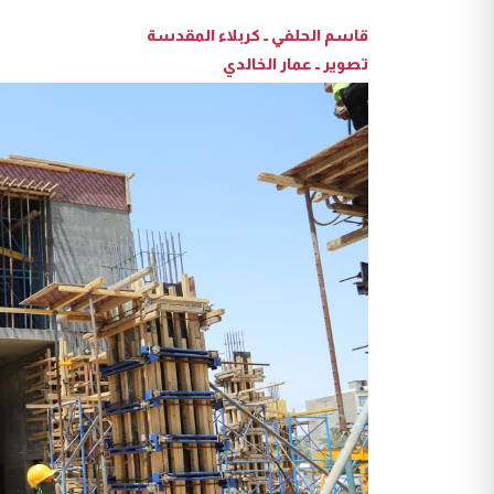
قاسم الحلفي ــ كربلاء المقدسة
تصوير ــ عمار الخالدي