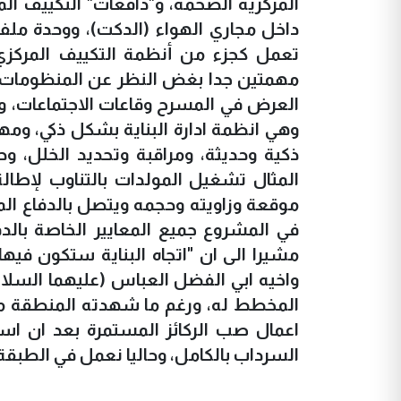
المركزية الضخمة، و"دافعات" التكييف الم
تعمل كجزء من أنظمة التكييف المركزي
مهمتين جدا بغض النظر عن المنظومات الت
وهي انظمة ادارة البناية بشكل ذكي، وم
ذكية وحديثة، ومراقبة وتحديد الخلل، وح
المثال تشغيل المولدات بالتناوب لإطا
موقعة وزاويته وحجمه ويتصل بالدفاع ال
في المشروع جميع المعايير الخاصة بالد
مشيرا الى ان "اتجاه البناية ستكون فيه
المخطط له، ورغم ما شهدته المنطقة من
اعمال صب الركائز المستمرة بعد ان استأن
السرداب بالكامل، وحاليا نعمل في الطبقة 