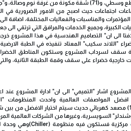
مفردة، و(46) جناح مكون من غرفتين وقاطع وسطي، و(71) شقة مكونة من غرفة نوم وصال
يين"، مبينا ان" المشروع يضم (5) قاعات اجتماعات حيث اصبح من الامور الضرورية في
المؤتمرات والمناسبات والفعاليات المختلفة، اضافة الى
ت الكبيرة، وجميع الخدمات والمرافق التي ترتقي الى جع
افتا الى ان" التصاميم الهندسية في هذا المشروع خر
اء "اللاند سكيب" المعتاد تنفيذه في الطبة الارضية د
ية سقف لسرداب المشروع وستكون المناطق الخضراء
 خارجية خضراء على سقف وقمة الطبقة الثانية، والت
شروع اشار "التميمي" الى ان" ادارة المشروع عند اع
فضل المواصفات العالمية واحدث المنظومات "ال
ميكانيكية" فيه، حيث تضم دار الضيافة (15) مصعد كهربائي حديث سيتم اختيار الافضل من ب
"وشندلر" السويسرية، وغيرها من الشركات العالمية المر
كما سيجهز المشروع بمنظومات تكييف مركزية فستكون فيه منظومة