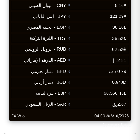
CurrencyRate