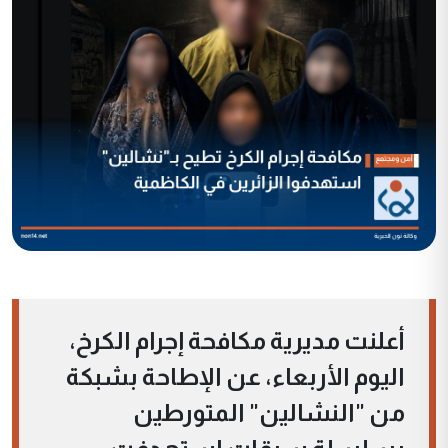
أعلنت مديرية مكافحة إجرام الكرخ،
اليوم الأربعاء، عن الإطاحة بشبكة
من "النشالين" المتورطين