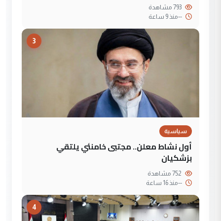
793 مشاهدة
--
منذ 9 ساعة
3
سياسية
أول نشاط معلن.. مجتبى خامنئي يلتقي
بزشكيان
752 مشاهدة
--
منذ 16 ساعة
4