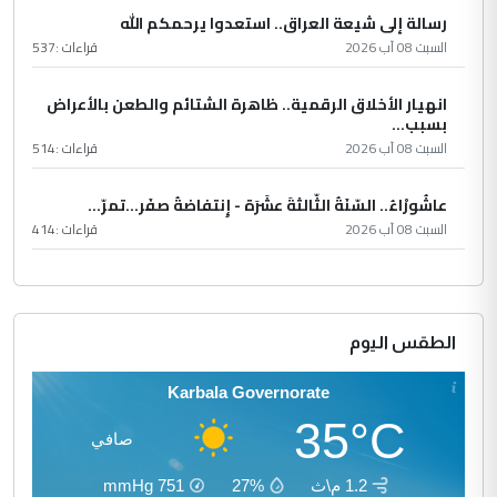
رسالة إلى شيعة العراق.. استعدوا يرحمكم الله
السبت 08 آب 2026
قراءات :
537
انهيار الأخلاق الرقمية.. ظاهرة الشتائم والطعن بالأعراض
بسبب...
السبت 08 آب 2026
قراءات :
514
عاشُورْاءُ.. السّنَةُ الثّالثةَ عشَرَة - إِنتفاضةُ صفَر…تمرّ...
السبت 08 آب 2026
قراءات :
414
الطقس اليوم
Karbala Governorate
35°C
صافي
1.2 م\ث
27%
751
mmHg