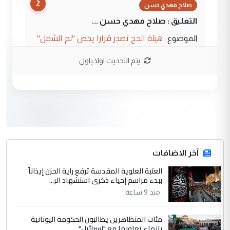
2
صلاح مهدي حسن
التعليق : صلاح مهدي حسن ...
هيئة الحج تصدر قرارا يخص "لم الشمل"
الموضوع :
وتعديل استمارة قرعة الحج
يتم التحديث اولا باول
3
صلاح مهدي حسن
التعليق : صلاح مهدي حسن ...
هيئة الحج تصدر قرارا يخص "لم الشمل"
الموضوع :
وتعديل استمارة قرعة الحج
4
آخر الاضافات
hadi
العتبة العلوية المقدسة ترفع راية الحزن إيذاناً
التعليق : تحيه اخويه حسينيه اي انسان مهما
ببدء مراسم إحياء ذكرى استشهاد الر...
كان محدود المعرفه بتفاصيل احداث المنطقه
منذ 9 ساعة
يقول بما لايقبل ...
أردوغان يؤكد ان اتفاقية مكة للدفاع
الموضوع :
مئات المتظاهرين يطالبون الحكومة اليونانية
المشترك لا تستهدف أية دولة ومفتوحة لانضمام
بإنهاء تعاونها مع "إسرائيل"