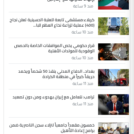
الدول الشقيقة
منذ 9 ساعة
كربلاء:مستشفى تابعة للعتبة الحسينية تعلن نجاح
5
يوسف غزوان عصمت
(400) عملية لزراعة نخاع العظم للبا...
التعليق : بكالوريوس فيزياء طبية متزوج و
منذ 10 ساعة
زوجتي أيضا بكالوريوس سكني بغداد أرغب في
إكمال دراستي داخل ...
قرار حكومي يخص الموافقات الخاصة بالحصص
الوقودية للمولدات الأهلية
السعودية توافق على الاستمرار في
الموضوع :
إعطاء 100 منحة دراسية للطلبة العراقيين في
منذ 10 ساعة
جامعاتها سنويا
بغداد.. الدفاع المدني ينقذ 50 شخصاً ويخمد
حريقاً كبيراً في منطقة الكرادة
منذ 11 ساعة
ترامب: نتعامل مع إيران بهدوء ومن دون تصعيد
منذ 11 ساعة
خمسون مقعداً جامعياً لنزلاء سجن الناصرية ضمن
برامج إعادة التأهيل