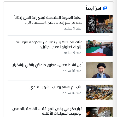
اقرأ أيضاً
العتبة العلوية المقدسة ترفع راية الحزن إيذاناً
ببدء مراسم إحياء ذكرى استشهاد الر...
منذ 9 ساعة
مئات المتظاهرين يطالبون الحكومة اليونانية
بإنهاء تعاونها مع "إسرائيل"
منذ 9 ساعة
أول نشاط معلن.. مجتبى خامنئي يلتقي بزشكيان
منذ 16 ساعة
نائب: لم نستلم رواتب الشهر الماضي
منذ 16 ساعة
قرار حكومي يخص الموافقات الخاصة بالحصص
الوقودية للمولدات الأهلية