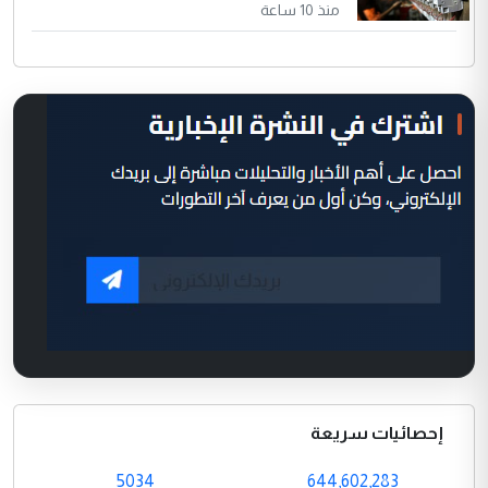
منذ 10 ساعة
إحصائيات سريعة
5034
644,602,283