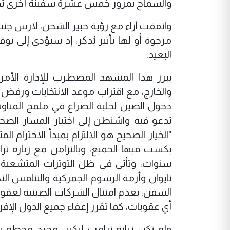
والسماح بمرور خمس عشرة سفينة أخرى تح
واتفقت آراء مع رؤية خبير الشحن، لارس جنسن
مرجوة أو لها تأثير يُذكر، إذ سيؤدي إلى ت
البعيد.
يبرز هذا المشهد المضطرب للإدارة الأمريك
والخارج، مع اقتراب موعد الانتخابات ورفض ا
دخول الصين لحلبة الصراع في ملمح المناوش
تدعو فيه واشنطن إلى اختيار المسار الصح
"الخيار الصحيح هو الالتزام بمبدأ الاحترام
يكسب فيها الجميع، وبالتزامن مع زيارة ترا
سنوات، وتأتي في ظل التوترات المتشعبة وا
تايوان وأزمة الرسوم الجمركية والتنافس ا
السفن، بعدم امتثال الشركات الصينية لعقوب
أي عقوبات، كما تقرر إعفاء جميع الدول الإف
ولم تكن زيارة ترامب لبكين مجرد محطة بر