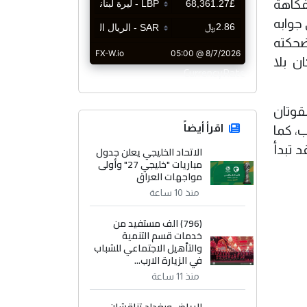
فكاهة
جوابه
ضحكته
ن بلا
CurrencyRate
قوتان
اقرأ أيضاً
ب، كما
 تبدأ
الاتحاد الخليجي يعلن جدول
مباريات "خليجي 27" وأولى
مواجهات العراق
منذ 10 ساعة
(796) الف مستفيد من
خدمات قسم التنمية
والتأهيل الاجتماعي للشباب
في الزيارة الارب...
منذ 11 ساعة