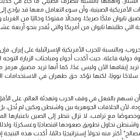
لستار، وأهمها بالنسبة للطرف الصيني ما جاء في حد
ت الأمريكية الصينية، وأن سوء التعامل معها قد يؤدي إلى
تايوان ملكًا صريحًا، ومجالاً مفتوحًا وخاليًا من الغرباء و
التي طلبتها تايوان من أمريكا والتي تُقدر بنحو أربعة عشر
روب، وبالنسبة للحرب الأمريكية الإسرائيلية على إيران، فإ
 دولية فاعلة، حيث أكدت أجواء ومباحثات الزيارة التوجه ا
ريد إيقافها الآن وليس غدًا، كما أنها تريد مضيق هرمز مف
ن سلاحًا نوويًا، لكنها تؤكد حق طهران في الاستخدامات ال
 أن تسهم بالفعل في وقف الحرب وتهدئة العالم، على الأقل 
ودة، لأن الخلافات الجوهرية بين واشنطن وبكين لم تُحل، بل
صوصًا مع ترامب، لا تزال تنظر إلى الصين باعتبارها ال
أن واشنطن تحاول تطويق صعودها اقتصاديًا وعسكريًا؛ ولذل
" أكثر منه تحولًا إستراتيجيًا دائمًا، أكدت هذه النتيجة 