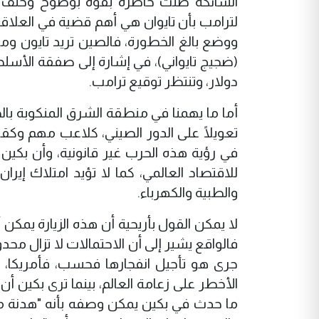
الشائكة ظلت حاضرة بقوة بوضوح وخلف ا
لترامب بأن تايوان هي أهم قضية في العلاقا
ووضع بالغ الخطورة، فالصين تريد تايون ومضيق 
(ضجيج تايواني)، في إشارة إلى صفقة الأسلحة 
دولار، وتنتظر توقيع ترامب.
أما ما يهمنا في منطقة الشرق المنكوبة بالح
تعويلًا على الدور الصيني، كلاعب مهم وكقوة
في رؤية هذه الحرب غير قانونية، وأن بكين ت
للاقتصاد العالمي، كما لا تؤيد امتلاك إيرا
والطبية والكهرباء.
لا يمكن القول بأريحية أن هذه الزيارة يمكن
فالواقع يشير إلى أن الاحتمالات لا تزال محد
جرى هو تأجيل انفجارها فحسب، فأمريكا، وخ
الأخطر على زعامة العالم، بينما ترى بكين 
ما حدث في بكين يمكن وصفه بأنه "هدنة مصالح