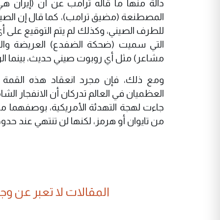
دالة منها ما قاله ترامب عن أن (إيران 
المصطنعة (مضيق ترامب)، كما قال إن الص
للطرف الصيني، وكذلك لم يتم التوقيع على 
التي سميت (ضحكة الضفدع) العريضة والخا
مشاعر) مثل أي روبوت صيني حديث، بينما ال
ومع ذلك، فإن مجرد انعقاد هذه القمة 
العظميان في العالم تدركان أن الانفجار الشامل
جاءت لهجة التهدئة الأمريكية، بوصفهما محا
من تايوان أو هرمز، لكنها لن تنتهي عند حدوده
المقالات لا تعبر عن وجهة