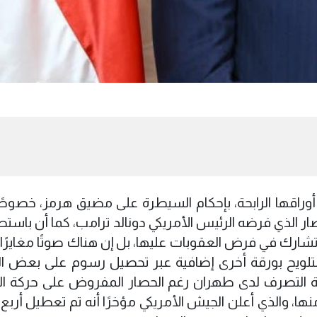
 أوراقها الرابحة، بإحكام السيطرة على مضيق هرمز، خصوصً
ار الذي فرضه الرئيس الأمريكي دونالد ترامب، كما أن باستط
أو تشارك في فرض العقوبات عليها، بل إن هناك صوتًا مغايرً
لتلويح بورقة أخرى إضافية عبر تحصيل رسوم على بعض 
 التصرف لدى طهران رغم الحصار المفروض على حركة ال
جة منها، والذي أعلن الجيش الأمريكي مؤخرًا أنه تم تعطيل أر