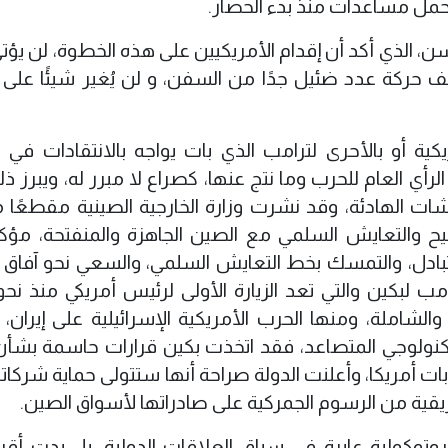
مل مساعدات منذ بدء الحصار.
، الذي أكد أن إقدام الأمريكيين على هذه الخطوة، لن يؤتي 
وقف حركة عدد ضئيل جدًا من السفن، و لن يُغير شيئًا على 
ية أو بالأحرى لترامب الذي بات يواجه بالانتقادات في ا
لرأي العام للحرب وما نتج عنها، كصراع لا مبرر له، ويبرز 
ات الهادئة، وقد نشرت وزارة الخارجية الصينية مقطعًا م
يح والتعايش السلمي مع الصين الجاهزة والمنفتحة، مؤك
 المتبادل، والتمسك بخط التعايش السلمي، والسعي نحو آفاق 
مب لبكين والتي تعد الزيارة الأولى لرئيس أمريكي منذ نح
لشاملة، ومنها الحرب الأمريكية الإسرائيلية على إيران،
لتكنولوجي المتصاعد، فقد اتخذت بكين قرارات حاسمة بشأن
ات أمريكا، وأعلنت الدولة صراحة أنها ستتولى حماية شركات
ريقية من الرسوم الجمركية على صادراتها لأسواق الصين.
وتوكولية عابرة في سياق العلاقات الدولية، بل بدت أقر