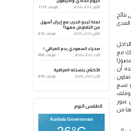
اليوم الحادي والأربعون
الأثنين 03 آب 2026
قراءات :
1775
نتائج
لماذا تبدو الحرب مع إيران أسهل
المدى
من التفاوض معها؟
الأثنين 03 آب 2026
قراءات :
819
لداخل
صحراء السعودي بدم العراقي !
ذلك مع
الأحد 02 آب 2026
قراءات :
899
صورًا
دة أن
الأكشن بنسخته العراقية
الأحد 02 آب 2026
قراءات :
818
تعاون
و تسع
 وملف
 عبور
الطقس اليوم
ها من
Karbala Governorate
ب إلى