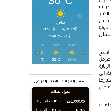
36°C
دولية
لكبير
ا، بل
صافي
وليًا
5.2 م\ث
20%
اشنطن
mmHg
750
12:00
11:00
10:00
09:00
08:00
 اتضح
‹
›
هرمز،
45°C
43°C
41°C
39°C
36°C
زيارة
، إلى
تبارها
اسعار العملات بالدينار العراقي
و حتى
لملفات