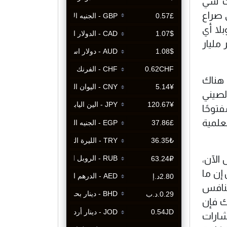
يث شي
 صراع
بلا أي
 مليار
ن هناك
لصيني
توحًا
علمية
الآن،
 إن ما
منافس
ك فإن
إشارات