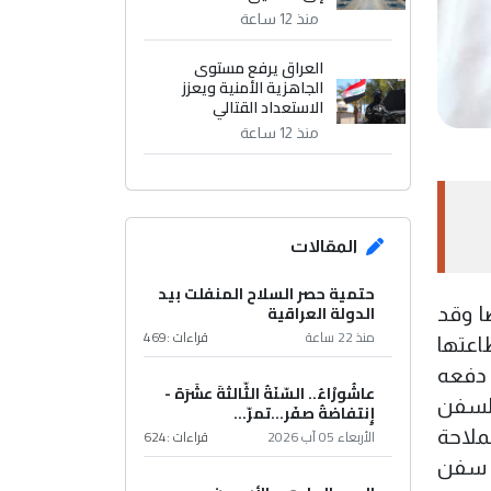
منذ 12 ساعة
العراق يرفع مستوى
الجاهزية الأمنية ويعزز
الاستعداد القتالي
منذ 12 ساعة
المقالات
حتمية حصر السلاح المنفلت بيد
الدولة العراقية
ا وقد
منذ 22 ساعة
قراءات :
469
اعتها
ا دفعه
عاشُورْاءُ.. السّنَةُ الثّالثةَ عشَرَة -
السفن
إِنتفاضةُ صفَر…تمرّ...
الأربعاء 05 آب 2026
قراءات :
624
ملاحة
بع سفن