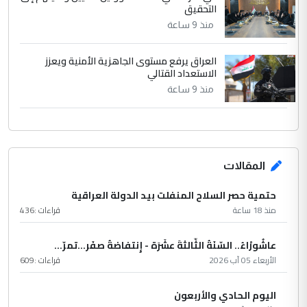
التحقيق
منذ 9 ساعة
العراق يرفع مستوى الجاهزية الأمنية ويعزز
الاستعداد القتالي
منذ 9 ساعة
المقالات
حتمية حصر السلاح المنفلت بيد الدولة العراقية
منذ 18 ساعة
قراءات :
436
عاشُورْاءُ.. السّنَةُ الثّالثةَ عشَرَة - إِنتفاضةُ صفَر…تمرّ...
الأربعاء 05 آب 2026
قراءات :
609
اليوم الحادي والأربعون