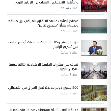
والتأهيل الاجتماعي للشباب في الزيارة الارب...
التعليق : واحد من عصابة علي ماما يسقط
منذ 7 ساعة
جنسية الرافد الثالث للعراق ومن اصول عريقة
ابا فرات ...
مصادر تكشف ملامح الاتفاق المرتقب بين مسقط
الجواهري يرد على صدام حسين سل
الموضوع :
وطهران بشأن "مضيق هرمز"
مضجعيك يابن الزنا (نص كامل)
منذ 8 ساعة
الزيدي يمنح وكلاء الوزارات صلاحيات أوسع ويشدد
5
حيدر عاشور
على تسريع الإنجاز
التعليق : تحياتي لك استاذ حامدتركان. كلام
منذ 8 ساعة
دقيق ومسؤول؛ فالاستثمار الحقيقي للإنسان
وثروات البلد يعتمد على الكفاءة ...
تعرف على مقررات الجلسة الاعتيادية الثالثة عشرة
بين الإهمال واغتصاب الأرض.. بلاد
لمجلس الوزراء
الموضوع :
الرافدين تعاني الجفاف والتصحر!!
منذ 8 ساعة
500 مليون دولار جديدة تصل العراق من الفيدرالي
منذ 9 ساعة
ذي قار تعفي ثلاثة مسؤولين صحيين وتحيلهم إلى