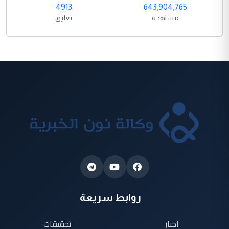
4913
643,904,765
مشاهدة
تعليق
روابط سريعة
اخبار
تحقيقات