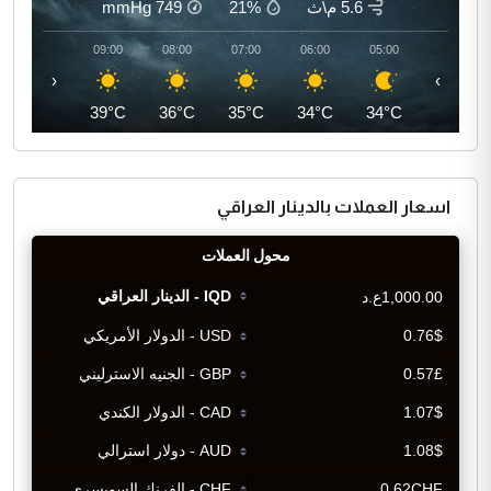
5.6 م\ث
21%
749
mmHg
10:00
09:00
08:00
07:00
06:00
05:00
‹
›
41°C
39°C
36°C
35°C
34°C
34°C
اسعار العملات بالدينار العراقي