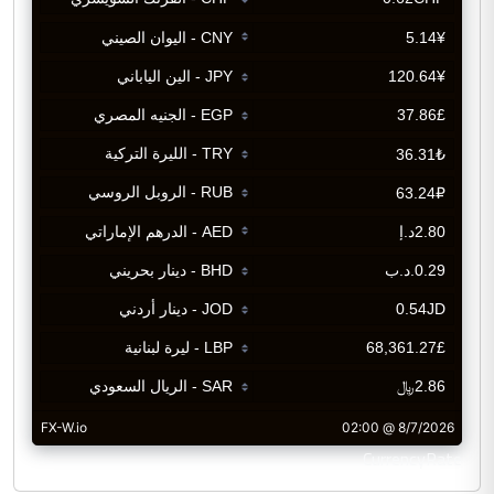
CurrencyRate