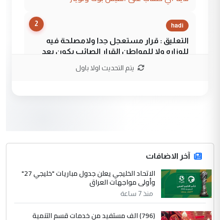
2
hadi
التعليق : قرار مستعجل جدا ولامصلحة فيه
للوزاره ولا للمواطن القرار الصائب يكون بعد
الاستماع للمدير ومغرفة ...
يتم التحديث اولا باول
وزير الصحة يعفي مدير مستشفى الكرخ
الموضوع :
العام في بغداد
3
سردار
التعليق : واحد من عصابة علي ماما يسقط
جنسية الرافد الثالث للعراق ومن اصول عريقة
ابا فرات ...
آخر الاضافات
الجواهري يرد على صدام حسين سل
الاتحاد الخليجي يعلن جدول مباريات "خليجي 27"
الموضوع :
وأولى مواجهات العراق
مضجعيك يابن الزنا (نص كامل)
منذ 7 ساعة
4
سردار
(796) الف مستفيد من خدمات قسم التنمية