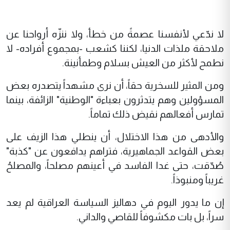
لا ندّعي لأنفسنا عصمةً من خطأ، ولا ننزّه أرواحنا عن
ملاحقة ملذات الدنيا، لكننا كشعب -بمجموع أفراده- لا
نطمح لأكثر من العيش بسلام وطمأنينة.
ومن المثير للسخرية حقاً، أن نرى مشهداً يتصدره بعض
المسؤولين وهم يتدثرون بعباءة "الوطنية" الزائفة، بينما
تمارس أفعالهم نقيض ذلك تماماً.
والأدهى من هذا الاختلال، أن ينطلي هذا الزيف على
بعض القواعد الجماهيرية، فتراهم يدافعون عن "كذبة"
صُدّقت، حتى غدا الفاسد في أعينهم مصلحاً، والمصلحُ
غريباً ومنبوذاً.
إن ما يدور اليوم في دهاليز السياسة العراقية لم يعد
سراً، بل بات مكشوفاً للقاصي والداني.