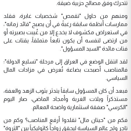
تتحرك وفق مصالح حزبية ضيقة.
ومنهم من حاول "تقمص" شخصيات غابرة، فقلد
ممارسات أنظمة سابقة رغبةً في أن يصبح "قائد زمانه"،
في استعراض مكشوف لا يخدع إلا من غُيبت بصيرته أو
من ارتضى لنفسه أن يكون تابعاً متملقاً، يقتات على
فتات مائدة "السيد المسؤول".
لقد انتقل الوضع في العراق إلى مرحلة "تسليع الدولة"؛
فالمناصب أصبحت بضاعة تُعرض في مزادات المال
السياسي.
فبعد أن كان المسؤول سابقاً يتدثر بثوب الزهد والعفة،
مستذكراً ويلات الغربة وأمجاد الماضي، صار اليوم
"الكرسي" صفقة استثمارية واضحة المعالم.
فكم من "حيتان مال" تقلدوا أرفع المناصب؟ وكم من
تاجر ولج عالم السياسة ليحقق زواجاً كاثوليكياً بين "الثروة"