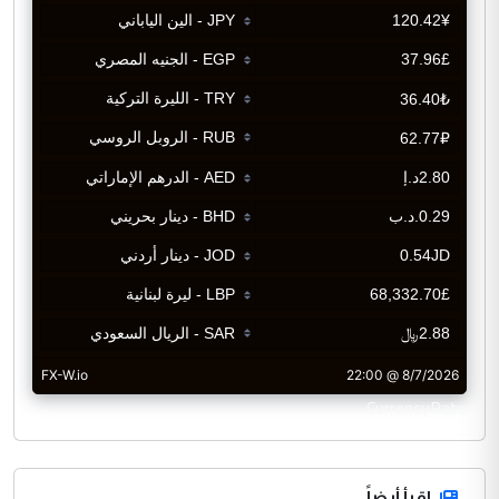
CurrencyRate
اقرأ أيضاً