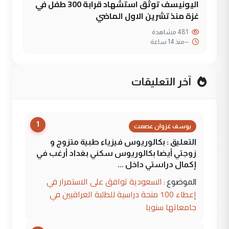
اليونيسف توثق استشهاد قرابة 300 طفل في
غزة منذ تشرين الاول الماضي
481 مشاهدة
--
منذ 14 ساعة
آخر التعليقات
1
يوسف غزوان عصمت
التعليق : بكالوريوس فيزياء طبية متزوج و
زوجتي أيضا بكالوريوس سكني بغداد أرغب في
إكمال دراستي داخل ...
السعودية توافق على الاستمرار في
الموضوع :
إعطاء 100 منحة دراسية للطلبة العراقيين في
جامعاتها سنويا