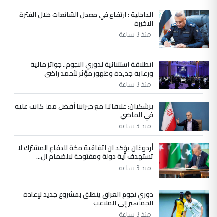
ابا فرات ...
الداخلية : ارتفاع في معدل الشائعات خلال الفترة
الاخيرة
الجواهري يرد على صدام حسين سل
الموضوع :
مضجعيك يابن الزنا (نص كامل)
منذ 3 ساعة
انطلاقة استثنائية لدوري النجوم.. جوائز مالية
5
سردار
ورعاية جديدة وظهور مؤثر لأحمد راضي
التعليق : واحد من عصابة علي ماما يسقط
منذ 3 ساعة
جنسية الرافد الثالث للعراق ومن اصول عريقة
ابا فرات ...
بزشكيان: علاقاتنا مع جيراننا أفضل مما كانت عليه
في الماضي
الجواهري يرد على صدام حسين سل
الموضوع :
مضجعيك يابن الزنا (نص كامل)
منذ 3 ساعة
أردوغان يؤكد ان اتفاقية مكة للدفاع المشترك لا
تستهدف أية دولة ومفتوحة لانضمام ال...
منذ 3 ساعة
دوري نجوم العراق ينطلق بمشروع جديد لإعادة
الجماهير إلى الملاعب
منذ 3 ساعة