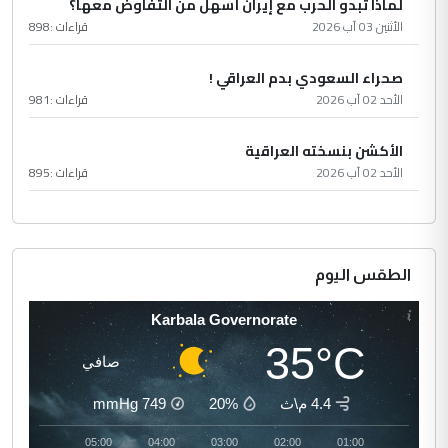
لماذا تبدو الحرب مع إيران أسهل من التفاوض معها؟
الأثنين 03 آب 2026
قراءات :
898
صحراء السعودي بدم العراقي !
الأحد 02 آب 2026
قراءات :
981
الأكشن بنسخته العراقية
الأحد 02 آب 2026
قراءات :
895
الطقس اليوم
Karbala Governorate
35°C
صافي
4.4 م\ث
20%
749
mmHg
06:00
05:00
04:00
03:00
02:00
01:00