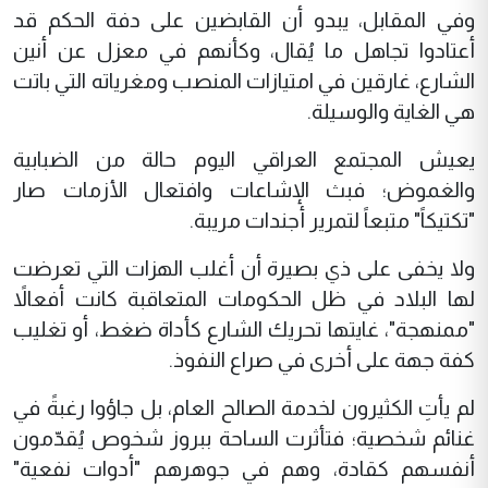
وفي المقابل، يبدو أن القابضين على دفة الحكم قد
أعتادوا تجاهل ما يُقال، وكأنهم في معزل عن أنين
الشارع، غارقين في امتيازات المنصب ومغرياته التي باتت
هي الغاية والوسيلة.
يعيش المجتمع العراقي اليوم حالة من الضبابية
والغموض؛ فبث الإشاعات وافتعال الأزمات صار
"تكتيكاً" متبعاً لتمرير أجندات مريبة.
ولا يخفى على ذي بصيرة أن أغلب الهزات التي تعرضت
لها البلاد في ظل الحكومات المتعاقبة كانت أفعالاً
"ممنهجة"، غايتها تحريك الشارع كأداة ضغط، أو تغليب
كفة جهة على أخرى في صراع النفوذ.
لم يأتِ الكثيرون لخدمة الصالح العام، بل جاؤوا رغبةً في
غنائم شخصية؛ فتأثرت الساحة ببروز شخوص يُقدّمون
أنفسهم كقادة، وهم في جوهرهم "أدوات نفعية"