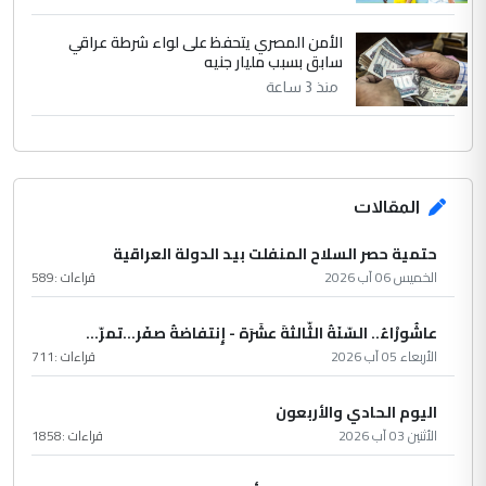
الأمن المصري يتحفظ على لواء شرطة عراقي
سابق بسبب مليار جنيه
منذ 3 ساعة
المقالات
حتمية حصر السلاح المنفلت بيد الدولة العراقية
الخميس 06 آب 2026
قراءات :
589
عاشُورْاءُ.. السّنَةُ الثّالثةَ عشَرَة - إِنتفاضةُ صفَر…تمرّ...
الأربعاء 05 آب 2026
قراءات :
711
اليوم الحادي والأربعون
الأثنين 03 آب 2026
قراءات :
1858