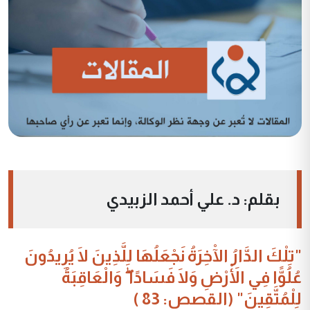
بقلم: د. علي أحمد الزبيدي
"تِلْكَ الدَّارُ الْآخِرَةُ نَجْعَلُهَا لِلَّذِينَ لَا يُرِيدُونَ
عُلُوًّا فِي الْأَرْضِ وَلَا فَسَادًا ۖ وَالْعَاقِبَةُ
لِلْمُتَّقِينَ" (القصص: 83 )