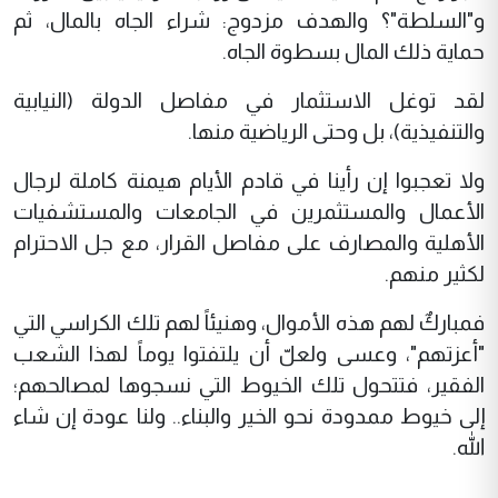
و"السلطة"؟ والهدف مزدوج: شراء الجاه بالمال، ثم
حماية ذلك المال بسطوة الجاه.
لقد توغل الاستثمار في مفاصل الدولة (النيابية
والتنفيذية)، بل وحتى الرياضية منها.
ولا تعجبوا إن رأينا في قادم الأيام هيمنة كاملة لرجال
الأعمال والمستثمرين في الجامعات والمستشفيات
الأهلية والمصارف على مفاصل القرار، مع جل الاحترام
لكثير منهم.
فمباركٌ لهم هذه الأموال، وهنيئاً لهم تلك الكراسي التي
"أعزتهم"، وعسى ولعلّ أن يلتفتوا يوماً لهذا الشعب
الفقير، فتتحول تلك الخيوط التي نسجوها لمصالحهم؛
إلى خيوط ممدودة نحو الخير والبناء.. ولنا عودة إن شاء
الله.