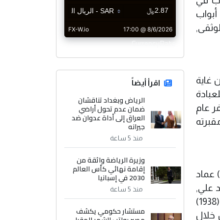
اب في
أبواب
وثقى,
CurrencyRate
ن غاية
اقرأ أيضاً
عبادة
الرياض وبغداد تناقشان
ضمان عدم تحول أراضي
ر عام
العراق إلى أداة عدوان ضد
مقبرته
جيرانه
منذ 5 ساعة
وزيرة الرياضة واثقة من
إقامة نهائي كأس العالم
 عماد
2030 في إسبانيا
 علي,
منذ 5 ساعة
والسيد عماد الدين على خطى أبيهما في مسيرته العلمية, فقد تولى السيد عماد الدين المولود عام (1938)
مستشار حكومي يكشف
 خلال