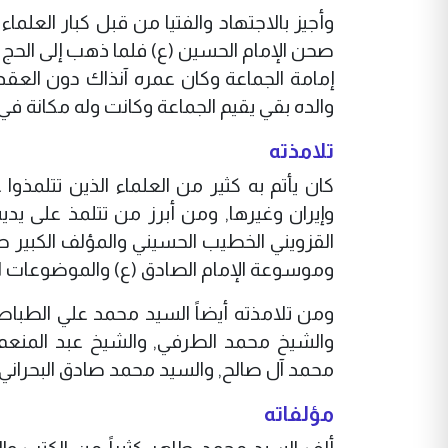
وأجيز بالاجتهاد والفتيا من قبل كبار العلم
صحن الإمام الحسين (ع) فلما ذهب إلى الحج أو
إمامة الجماعة وكان عمره آنذاك دون العقد 
والده بقي يقيم الجماعة وكانت وله مكانة ف
تلامذته
كان يأتم به كثير من العلماء الذين تتلمذ
وإيران وغيرها, ومن أبرز من تتلمذ على يديه
القزويني الخطيب الحسيني والمؤلف الكبير صا
وموسوعة الإمام الصادق (ع) والموضوعات ال
ومن تلامذته أيضاً السيد محمد علي الطباط
والشيخ محمد الطرفي, والشيخ عبد المنعم
محمد آل صالح, والسيد محمد صادق البحراني
مؤلفاته