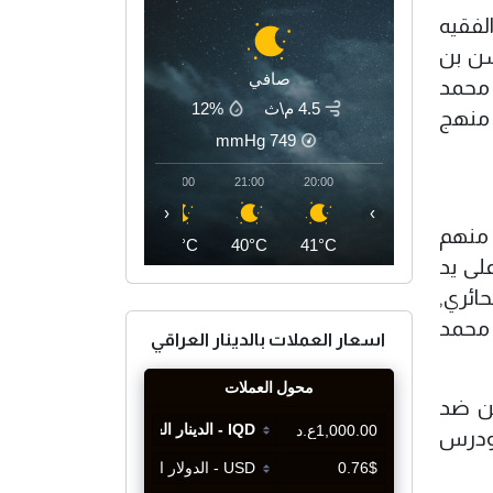
لفقيه
حسن بن
صافي
 محمد
4.5 م\ث
12%
 منهج
mmHg
749
00:00
23:00
22:00
21:00
20:00
‹
›
 منهم
36°C
37°C
39°C
40°C
41°C
لى يد
ائري,
 محمد
اسعار العملات بالدينار العراقي
ين ضد
 ودرس