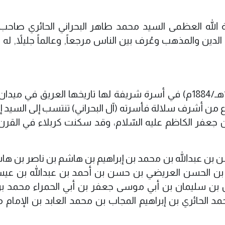
آية الله العظمى السيد محمد طاهر البحراني الحائري صاحب
دين والمذهب وعُرف بين الناس مرجعاً, وعالماً جليلاً, له 
كانت ولادته في كربلاء المقدسة عام (1302هـ/1884م) في أسرة شريفة لها تاريخها العريق في م
ن أشرف سلالة فأسرته (آل البحراني) تنتسب إلى السيد إب
 جعفر الكاظم عليه السّلام، وقد سكنت كربلاء في القرن ا
بن عبدالله بن محمد بن إبراهيم بن هاشم بن ناصر بن ها
ن بن الحسن العريضي بن حسن بن أحمد بن عبدالله بن عي
 بن سليمان بن أبي موسى جعفر بن أبي الحمراء محمد ب
د الحائري بن إبراهيم المجاب بن محمد العابد بن الإمام