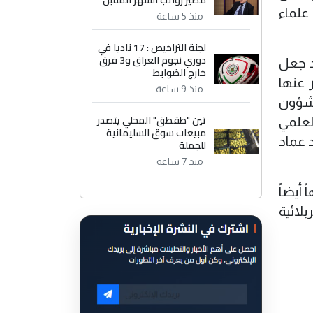
مصير رواتب الشهر المقبل
علماء
منذ 5 ساعة
لجنة التراخيص : 17 ناديا في
دوري نجوم العراق و3 فرق
حة) وقد جعل
خارج الضوابط
 عنها
منذ 9 ساعة
بشؤون
تين "طقطق" المحلي يتصدر
لعلمي
مبيعات سوق السليمانية
د عماد
للجملة
منذ 7 ساعة
أيضاً
لائية