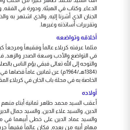
ألف السيد محمد طاهر كثيراً من الكتب والآث
الدعاء, وكتاب في الهيئة, ودورة في الفقه,
الجنان الذي أشرنا إليه, والذي اشتهر به 
وتقريرات أساتذته وغيرها.
أخلاقه وتواضعه
مثلما عرفته كربلاء عالماً وفقيهاً ومرجعاً ك
في التواضع والأدب وسعة الصدر والزهد, فكان
والتوجه إلى الله تعالى فبقي يؤم الناس بال
(1384هـ/1964م) عن ثمانين عاماً 
الخاصة به في محلة باب الخان في كربلاء الم
أولاده
أعقب السيد محمد طاهر ثمانية أبناء منه
الدين, والسيد علاء الدين, والسيد جمال الد
مهام أبيه من بعده, فكان عالماً فقيهاً ح