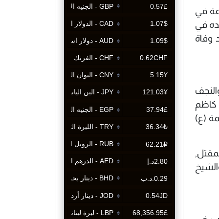
عة في
لده في
 وفاة
النجف
 كاظم
ة (ع)
مقتل,
الشيخ