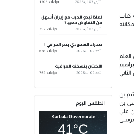
الأثنين 03 آب 2026
قراءات :
1705
 كتاب
لماذا تبدو الحرب مع إيران أسهل
من التفاوض معها؟
مكانته
الأثنين 03 آب 2026
قراءات :
752
صحراء السعودي بدم العراقي !
الأحد 02 آب 2026
قراءات :
838
يدان العلم
راهيم
الأكشن بنسخته العراقية
الأحد 02 آب 2026
قراءات :
762
لثاني
شم بن
سى بن
الطقس اليوم
ن علي
Karbala Governorate
 موسى
41°C