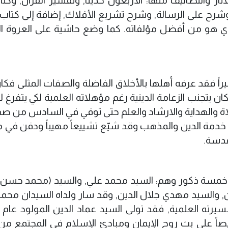
ار والتصانيف منها: الأربعون حديثاً, وتفسير القرآن, وكت
 وشرح على الرسالة, وشرح تشريع الأفلاك, إضافة إلى كتاب 
والذي هو من أفضل مؤلفاته. كما وضع حاشية على العروة ال
بيراً فقد عرفه أهلها بالأخلاق الفاضلة والصفات المثلى فكا
 يتجنب الزعامة الدينية رغم مؤهلاته العلمية لكي يتفرغ لل
صلاة والهداية والارشاد والعلم حتى توفي في السادس من صف
قضاها في خدمة الدين والمذهب وقد شيّع تشييعاً مهيباً ودفن في 
قدسة.
م خمسة ذكور وهم: السيد محمد علي, والسيد (محمد حسن)
ين, والسيد مهدي جلال الدين, وقد سار ولداه السيدان محمد
ريصاً على بث روح الإيمان ومبادئ الإسلام في المجتمع من