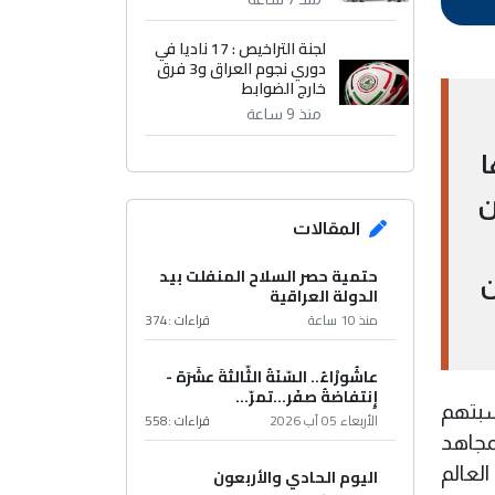
لجنة التراخيص : 17 ناديا في
دوري نجوم العراق و3 فرق
خارج الضوابط
منذ 9 ساعة
ا
ن
المقالات
حتمية حصر السلاح المنفلت بيد
ن
الدولة العراقية
منذ 10 ساعة
قراءات :
374
عاشُورْاءُ.. السّنَةُ الثّالثةَ عشَرَة -
إِنتفاضةُ صفَر…تمرّ...
سبتهم
الأربعاء 05 آب 2026
قراءات :
558
مجاهد
لعالم
اليوم الحادي والأربعون