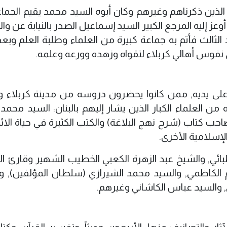
اء الذين ذكرناهم وغيرهم وكان أبوه السيد محمد يقيم الجما
عز إليه المرجع الكبير السيد إسماعيل الصدر بالنيابة عن وا
الثالث فأتم به جماعة كبيرة من العلماء وطلبة العلم وبعد
ي نفوس أهالي كربلاء لتقواه وزهده وورعه وعلمه.
وا على يديه, ممن كانوا يحضرون دروسه من مدينة كربلاء و
 من العلماء الكبار الذين يشار إليهم بالبنان: السيد محمد
حب كتاب (شرح نهج البلاغة) والكتب الكثيرة في حياة الائم
إسلامية الأخرى.
بائي, والشيخ عبد الزهرة الكعبي الخطيب الشهير وقارئ ال
 الكاظمي, والسيد محمد الشيرازي (سلطان المؤلفين), و
, والسيد عباس الكاشاني وغيرهم.