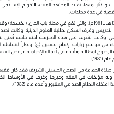
والآثار منها: تقليد المجتهد الميت، التقويم الإسلامي، 
فقهية في عدة مجلدات.
كما أسس مدرسة الإمام الباقر (ع) عام (1381هـ ــ 1961م), والتي تقع في محلة باب الخان, (الفس
التدريس وغرف السكن لطلبة العلوم الدينية, وكانت تصدر
ثقيفي, وكانت تشرف على هذه المدرسة لجنة خاصة تُعنى 
ك في مواسم زيارات الإمام الحسين (ع), ونظراً لنشاطه ا
نه الرضوخ لمطالبه وتأييده في أعماله الإجرامية فرفض السي
1981).
ي صلاة الجماعة في الصحن الحسيني الشريف فقد كان فقيهاً 
ً وله مؤلفات في الفقه وغيرها وعُرف في الأوساط الكرب
قله النظام الصدامي المقبور وأعدم عام (1982).