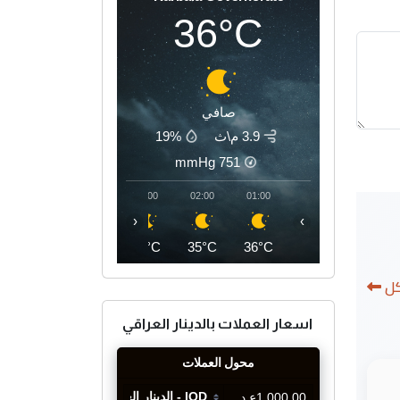
36°C
صافي
3.9 م\ث
19%
mmHg
751
05:00
04:00
03:00
02:00
01:00
‹
›
33°C
34°C
34°C
35°C
36°C
كل
اسعار العملات بالدينار العراقي