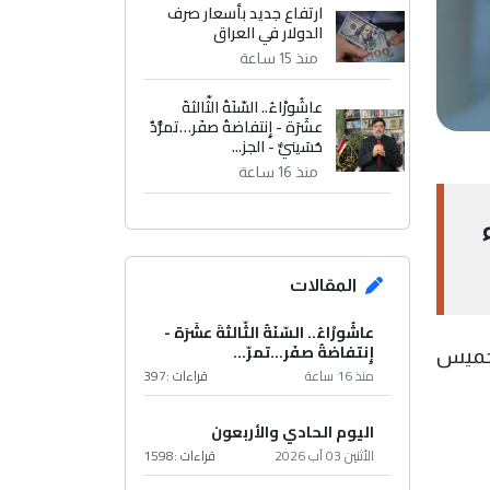
ارتفاع جديد بأسعار صرف
الدولار في العراق
منذ 15 ساعة
عاشُورْاءُ.. السّنَةُ الثّالثةَ
عشَرَة - إِنتفاضةُ صفَر…تمرُّدٌ
حُسَينيٌّ - الجز...
منذ 16 ساعة
المقالات
عاشُورْاءُ.. السّنَةُ الثّالثةَ عشَرَة -
إِنتفاضةُ صفَر…تمرّ...
لخميس
منذ 16 ساعة
قراءات :
397
اليوم الحادي والأربعون
الأثنين 03 آب 2026
قراءات :
1598