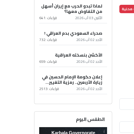
لماذا تبدو الحرب مع إيران أسهل
محلية
من التفاوض معها؟
الأثنين 03 آب 2026
قراءات :
641
صحراء السعودي بدم العراقي !
الأحد 02 آب 2026
قراءات :
732
الأكشن بنسخته العراقية
الأحد 02 آب 2026
قراءات :
659
إعلان حكومة الإمام الحسين في
زيارة الأربعين.. رمزية التغيير...
الأحد 02 آب 2026
قراءات :
2513
الطقس اليوم
Karbala Governorate