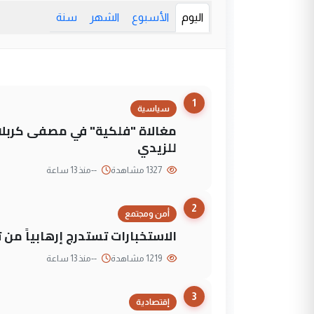
اليوم
الأسبوع
الشهر
سنة
1
سياسية
مغالاة "فلكية" في مصفى كربلاء
للزيدي
1327 مشاهدة
--
منذ 13 ساعة
2
أمن ومجتمع
الاستخبارات تستدرج إرهابياً من 
1219 مشاهدة
--
منذ 13 ساعة
3
إقتصادية