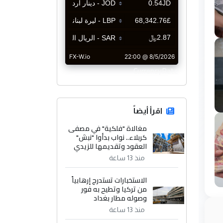
CurrencyRate
اقرأ أيضاً
مغالاة "فلكية" في مصفى
كربلاء.. نواب بدأوا "نبش"
العقود وتقديمها للزيدي
منذ 13 ساعة
الاستخبارات تستدرج إرهابياً
من تركيا وتطيح به فور
وصوله مطار بغداد
منذ 13 ساعة