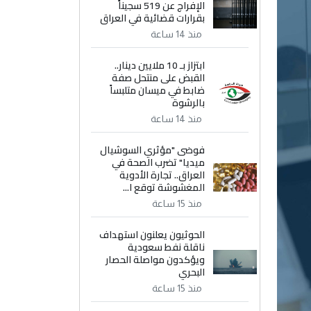
الإفراج عن 519 سجيناً
بقرارات قضائية في العراق
منذ 14 ساعة
ابتزاز بـ 10 ملايين دينار..
القبض على منتحل صفة
ضابط في ميسان متلبساً
بالرشوة
منذ 14 ساعة
فوضى "مؤثري السوشيال
ميديا" تضرب الصحة في
العراق.. تجارة الأدوية
المغشوشة توقع ا...
منذ 15 ساعة
الحوثيون يعلنون استهداف
ناقلة نفط سعودية
ويؤكدون مواصلة الحصار
البحري
منذ 15 ساعة