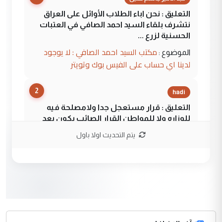
التعليق : نحن اباء الطلاب الأوائل على العراق
نتشرف بلقاء السيد احمد الصافي في العتبات
الحسنية لزرع ...
مكتب السيد احمد الصافي : لا يوجود
الموضوع :
لدينا اي حساب على الفيس بوك وتويتر
2
hadi
التعليق : قرار مستعجل جدا ولامصلحة فيه
للوزاره ولا للمواطن القرار الصائب يكون بعد
الاستماع للمدير ومغرفة ...
يتم التحديث اولا باول
وزير الصحة يعفي مدير مستشفى الكرخ
الموضوع :
العام في بغداد
3
سردار
التعليق : واحد من عصابة علي ماما يسقط
جنسية الرافد الثالث للعراق ومن اصول عريقة