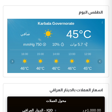
الطقس اليوم
Karbala Governorate
45°C
صافي
5.7 م\ث
10%
750
mmHg
17:00
16:00
15:00
14:00
13:00
12:00
‹
›
45°C
46°C
46°C
46°C
46°C
45°C
اسعار العملات بالدينار العراقي