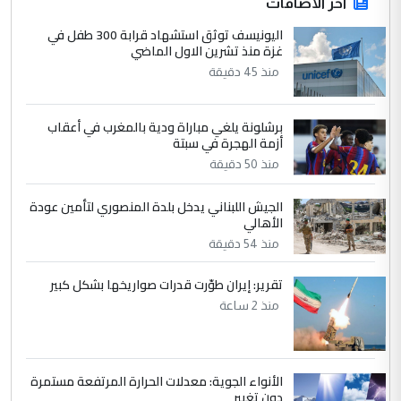
ابا فرات ...
آخر الاضافات
الجواهري يرد على صدام حسين سل
اليونيسف توثق استشهاد قرابة 300 طفل في
الموضوع :
غزة منذ تشرين الاول الماضي
مضجعيك يابن الزنا (نص كامل)
منذ 45 دقيقة
4
سردار
برشلونة يلغي مباراة ودية بالمغرب في أعقاب
التعليق : واحد من عصابة علي ماما يسقط
أزمة الهجرة في سبتة
جنسية الرافد الثالث للعراق ومن اصول عريقة
منذ 50 دقيقة
ابا فرات ...
الجواهري يرد على صدام حسين سل
الموضوع :
الجيش اللبناني يدخل بلدة المنصوري لتأمين عودة
مضجعيك يابن الزنا (نص كامل)
الأهالي
منذ 54 دقيقة
5
حيدر عاشور
تقرير: إيران طوّرت قدرات صواريخها بشكل كبير
التعليق : تحياتي لك استاذ حامدتركان. كلام
منذ 2 ساعة
دقيق ومسؤول؛ فالاستثمار الحقيقي للإنسان
وثروات البلد يعتمد على الكفاءة ...
بين الإهمال واغتصاب الأرض.. بلاد
الموضوع :
الأنواء الجوية: معدلات الحرارة المرتفعة مستمرة
الرافدين تعاني الجفاف والتصحر!!
دون تغيير