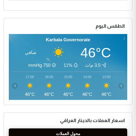
الطقس اليوم
Karbala Governorate
46°C
صافي
3.5 م\ث
11%
750
mmHg
18:00
17:00
16:00
15:00
14:00
13:00
‹
›
45°C
46°C
46°C
46°C
46°C
46°C
اسعار العملات بالدينار العراقي