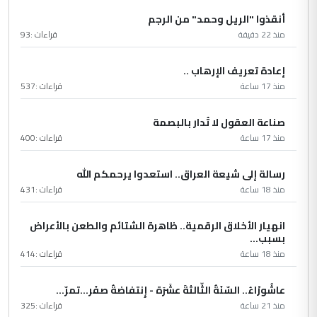
أنقذوا "الريل وحمد" من الرجم
منذ 22 دقيقة
قراءات :
93
إعادة تعريف الإرهاب ..
منذ 17 ساعة
قراءات :
537
صناعة العقول لا تُدار بالبصمة
منذ 17 ساعة
قراءات :
400
رسالة إلى شيعة العراق.. استعدوا يرحمكم الله
منذ 18 ساعة
قراءات :
431
انهيار الأخلاق الرقمية.. ظاهرة الشتائم والطعن بالأعراض
بسبب...
منذ 18 ساعة
قراءات :
414
عاشُورْاءُ.. السّنَةُ الثّالثةَ عشَرَة - إِنتفاضةُ صفَر…تمرّ...
منذ 21 ساعة
قراءات :
325