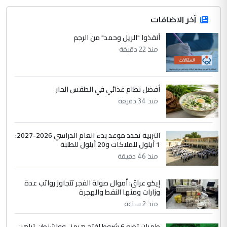
المشترك لا تستهدف أية دولة ومفتوحة لانضمام
الدول الشقيقة
آخر الاضافات
أنقذوا "الريل وحمد" من الرجم
4
يوسف غزوان عصمت
منذ 22 دقيقة
التعليق : بكالوريوس فيزياء طبية متزوج و
زوجتي أيضا بكالوريوس سكني بغداد أرغب في
إكمال دراستي داخل ...
أفضل نظام غذائي في الطقس الحار
السعودية توافق على الاستمرار في
الموضوع :
منذ 34 دقيقة
إعطاء 100 منحة دراسية للطلبة العراقيين في
جامعاتها سنويا
التربية تحدد موعد بدء العام الدراسي 2026-2027:
1 أيلول للملاكات و20 أيلول للطلبة
5
عبد الأمير جاسم هليل
منذ 46 دقيقة
التعليق : نحن اباء الطلاب الأوائل على العراق
نتشرف بلقاء السيد احمد الصافي في العتبات
إيكو عراق: أموال صولة الفجر تتجاوز رواتب عدة
وزارات ومنها النفط والهجرة
الحسنية لزرع ...
منذ 2 ساعة
مكتب السيد احمد الصافي : لا يوجود
الموضوع :
لدينا اي حساب على الفيس بوك وتويتر
طهران تضع 6 شروط لفتح هرمز.. وواشنطن تراهن