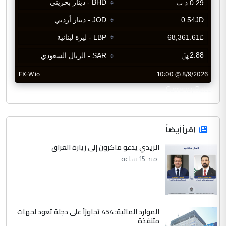
CurrencyRate
اقرأ أيضاً
الزيدي يدعو ماكرون إلى زيارة العراق
منذ 15 ساعة
الموارد المائية: 454 تجاوزاً على دجلة تعود لجهات
متنفذة