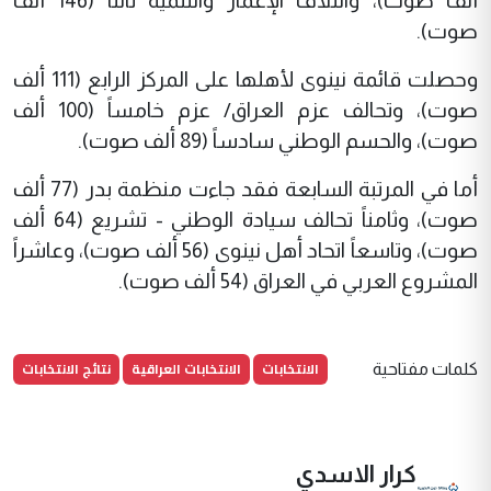
ألف صوت)، وائتلاف الإعمار والتنمية ثالثاً (146 ألف
صوت).
وحصلت قائمة نينوى لأهلها على المركز الرابع (111 ألف
صوت)، وتحالف عزم العراق/ عزم خامساً (100 ألف
صوت)، والحسم الوطني سادساً (89 ألف صوت).
أما في المرتبة السابعة فقد جاءت منظمة بدر (77 ألف
صوت)، وثامناً تحالف سيادة الوطني - تشريع (64 ألف
صوت)، وتاسعاً اتحاد أهل نينوى (56 ألف صوت)، وعاشراً
المشروع العربي في العراق (54 ألف صوت).
الانتخابات
الانتخابات العراقية
نتائج الانتخابات
كلمات مفتاحية
كرار الاسدي