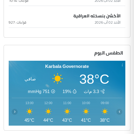
الأحد 02 آب 2026
قراءات :
1014
الأكشن بنسخته العراقية
الأحد 02 آب 2026
قراءات :
927
الطقس اليوم
Karbala Governorate
38°C
صافي
3.3 م\ث
19%
751
mmHg
14:00
13:00
12:00
11:00
10:00
09:00
‹
›
45°C
45°C
44°C
43°C
41°C
38°C