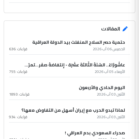
المقالات
حتمية حصر السلاح المنفلت بيد الدولة العراقية
الخميس 06 آب 2026
قراءات :
636
عاشُورْاءُ.. السّنَةُ الثّالثةَ عشَرَة - إِنتفاضةُ صفَر…تمرّ...
الأربعاء 05 آب 2026
قراءات :
755
اليوم الحادي والأربعون
الأثنين 03 آب 2026
قراءات :
1893
لماذا تبدو الحرب مع إيران أسهل من التفاوض معها؟
الأثنين 03 آب 2026
قراءات :
934
صحراء السعودي بدم العراقي !