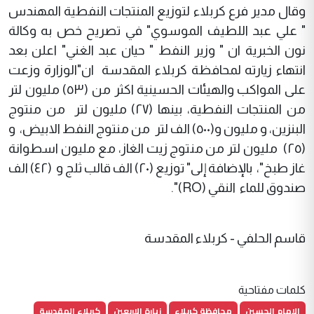
وقال مدير فرع كربلاء لتوزيع المنتجات النفطية المهندس
" علي عبد اللطيف الموسوي" في تصريح خص به وكالة
نون الخبرية ان " وزير النفط " حيان عبد الغني" اعلن بعد
انتهاء زيارته لمحافظة كربلاء المقدسة ان"الوزارة وزعت
على المواكب والهيئات الحسينية اكثر من (٥٣) مليون لتر
من المنتجات النفطية، بينها (٢٧) مليون لتر من منتوج
البنزين، و مليون و(٥٠٠) الف لتر من منتوج النفط الابيض، و
(٢٥) مليون لتر من منتوج زيت الغاز، مع مليون اسطوانة
غاز طبخ"، بالإضافة إلى" توزيع (٢٠) الف قالب ثلج و (٤٢) الف
صندوق للماء النقي (RO)".
قاسم الحلفي - كربلاء المقدسة
كلمات مفتاحية
الامام الحسين
محافظة كربلاء
زيارة الاربعين
كربلاء المقدسة