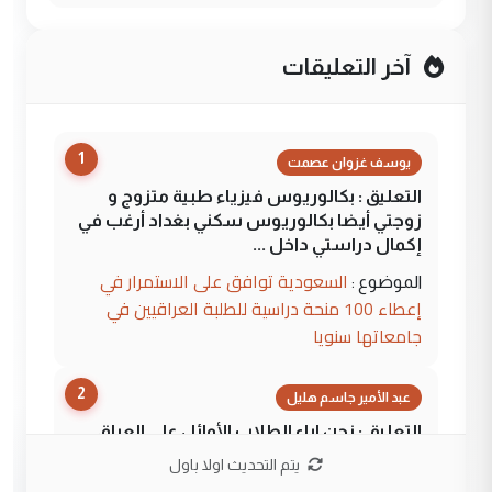
آخر التعليقات
1
يوسف غزوان عصمت
التعليق : بكالوريوس فيزياء طبية متزوج و
زوجتي أيضا بكالوريوس سكني بغداد أرغب في
إكمال دراستي داخل ...
السعودية توافق على الاستمرار في
الموضوع :
إعطاء 100 منحة دراسية للطلبة العراقيين في
جامعاتها سنويا
2
عبد الأمير جاسم هليل
التعليق : نحن اباء الطلاب الأوائل على العراق
نتشرف بلقاء السيد احمد الصافي في العتبات
يتم التحديث اولا باول
الحسنية لزرع ...