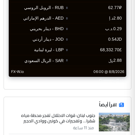
CurrencyRate
اقرأ أيضاً
جنوب لبنان: قوات الاحتلال تفجر محطة مياه
شقرا… وتفجيرات في كونين ووادي الحجير
منذ 11 ساعة