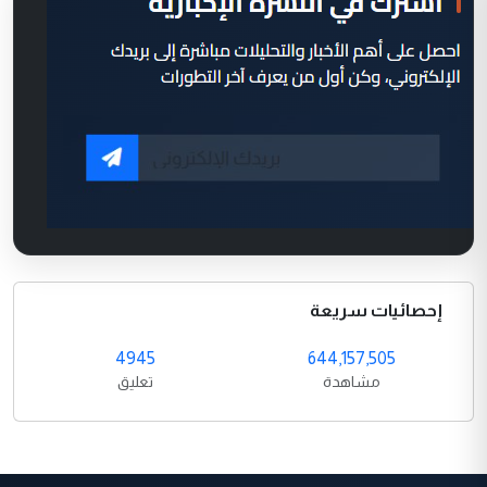
إحصائيات سريعة
4945
644,157,505
مشاهدة
تعليق