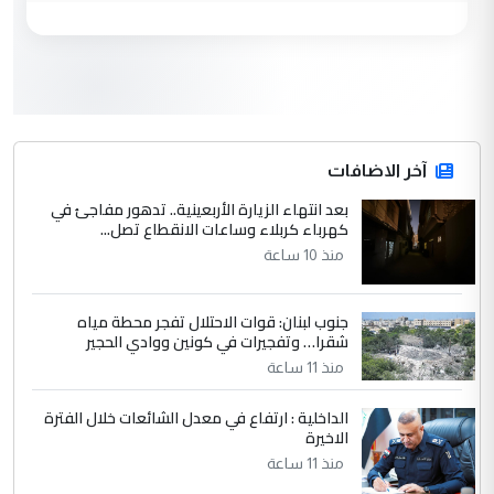
مكتب السيد احمد الصافي : لا يوجود
الموضوع :
لدينا اي حساب على الفيس بوك وتويتر
3
hadi
التعليق : قرار مستعجل جدا ولامصلحة فيه
آخر الاضافات
للوزاره ولا للمواطن القرار الصائب يكون بعد
الاستماع للمدير ومغرفة ...
بعد انتهاء الزيارة الأربعينية.. تدهور مفاجئ في
كهرباء كربلاء وساعات الانقطاع تصل...
وزير الصحة يعفي مدير مستشفى الكرخ
الموضوع :
العام في بغداد
منذ 10 ساعة
جنوب لبنان: قوات الاحتلال تفجر محطة مياه
4
سردار
شقرا… وتفجيرات في كونين ووادي الحجير
التعليق : واحد من عصابة علي ماما يسقط
منذ 11 ساعة
جنسية الرافد الثالث للعراق ومن اصول عريقة
ابا فرات ...
الداخلية : ارتفاع في معدل الشائعات خلال الفترة
الاخيرة
الجواهري يرد على صدام حسين سل
الموضوع :
مضجعيك يابن الزنا (نص كامل)
منذ 11 ساعة