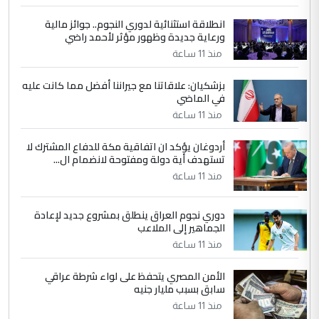
انطلاقة استثنائية لدوري النجوم.. جوائز مالية
5
سردار
ورعاية جديدة وظهور مؤثر لأحمد راضي
التعليق : واحد من عصابة علي ماما يسقط
منذ 11 ساعة
جنسية الرافد الثالث للعراق ومن اصول عريقة
ابا فرات ...
بزشكيان: علاقاتنا مع جيراننا أفضل مما كانت عليه
في الماضي
الجواهري يرد على صدام حسين سل
الموضوع :
مضجعيك يابن الزنا (نص كامل)
منذ 11 ساعة
أردوغان يؤكد ان اتفاقية مكة للدفاع المشترك لا
تستهدف أية دولة ومفتوحة لانضمام ال...
منذ 11 ساعة
دوري نجوم العراق ينطلق بمشروع جديد لإعادة
الجماهير إلى الملاعب
منذ 11 ساعة
الأمن المصري يتحفظ على لواء شرطة عراقي
سابق بسبب مليار جنيه
منذ 11 ساعة