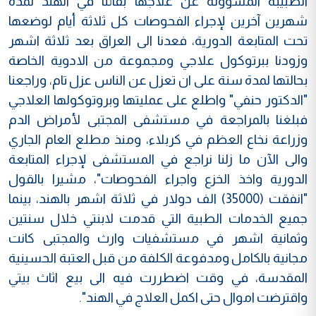
الطبيبة المسؤولة عن علاجها بقائنا في الهند لمدة
شهرين آخرين لإجراء الفحوصات كل ثلاثة أيام لوضعها
تحت المتابعة الدورية، فعدنا الى العراق بعد ثلاثة اشهر
وزودنا ببرتوكول علاجي ومجموعة من الادوية الخاصة
بحالتها لمدة سنة على ان تعزل عن الناس عزل تام، وراجعنا
"الدكتور حنفي" واطلع على عمليتها وبروتوكولها العلاجي
فبلغنا بالمراجعة في مستشفى المجتبى لأمراض الدم
وزراعة نخاع العظم في كربلاء، ومنذ مطلع العام الجاري
والى الآن ما زلنا نراجع في المستشفى لإجراء المتابعة
الدورية واخذ الخزع واجراء الفحوصات"، مشيرا بالقول
"انفقت (35000) الف دولار في ثلاثة اشهر بالهند، بينما
جميع الخدمات الطبية التي قدمت لابنتي خلال سنتين
وثمانية اشهر في مستشفيات وارث والمجتبى كانت
مجانية بالكامل ومدفوعة الكلفة من قبل العتبة الحسينية
المقدسة، في وقت اضطررت فيه الى بيع اثاث بيتي
واقترضت اموال حتى اكمل العلاج في الهند".