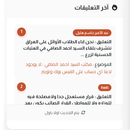
آخر التعليقات
1
عبد الأمير جاسم هليل
التعليق : نحن اباء الطلاب الأوائل على العراق
نتشرف بلقاء السيد احمد الصافي في العتبات
الحسنية لزرع ...
مكتب السيد احمد الصافي : لا يوجود
الموضوع :
لدينا اي حساب على الفيس بوك وتويتر
2
hadi
التعليق : قرار مستعجل جدا ولامصلحة فيه
للوزاره ولا للمواطن القرار الصائب يكون بعد
الاستماع للمدير ومغرفة ...
يتم التحديث اولا باول
وزير الصحة يعفي مدير مستشفى الكرخ
الموضوع :
العام في بغداد