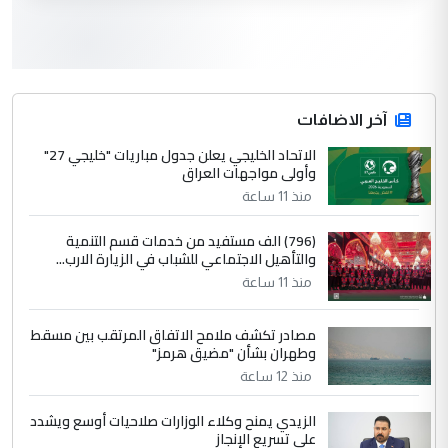
3
سردار
التعليق : واحد من عصابة علي ماما يسقط
جنسية الرافد الثالث للعراق ومن اصول عريقة
ابا فرات ...
آخر الاضافات
الجواهري يرد على صدام حسين سل
الاتحاد الخليجي يعلن جدول مباريات "خليجي 27"
الموضوع :
وأولى مواجهات العراق
مضجعيك يابن الزنا (نص كامل)
منذ 11 ساعة
4
سردار
(796) الف مستفيد من خدمات قسم التنمية
والتأهيل الاجتماعي للشباب في الزيارة الارب...
التعليق : واحد من عصابة علي ماما يسقط
منذ 11 ساعة
جنسية الرافد الثالث للعراق ومن اصول عريقة
ابا فرات ...
مصادر تكشف ملامح الاتفاق المرتقب بين مسقط
الجواهري يرد على صدام حسين سل
الموضوع :
وطهران بشأن "مضيق هرمز"
مضجعيك يابن الزنا (نص كامل)
منذ 12 ساعة
الزيدي يمنح وكلاء الوزارات صلاحيات أوسع ويشدد
5
حيدر عاشور
على تسريع الإنجاز