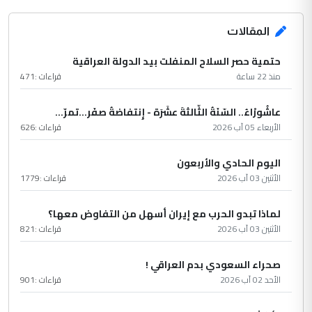
المقالات
حتمية حصر السلاح المنفلت بيد الدولة العراقية
منذ 22 ساعة
قراءات :
471
عاشُورْاءُ.. السّنَةُ الثّالثةَ عشَرَة - إِنتفاضةُ صفَر…تمرّ...
الأربعاء 05 آب 2026
قراءات :
626
اليوم الحادي والأربعون
الأثنين 03 آب 2026
قراءات :
1779
لماذا تبدو الحرب مع إيران أسهل من التفاوض معها؟
الأثنين 03 آب 2026
قراءات :
821
صحراء السعودي بدم العراقي !
الأحد 02 آب 2026
قراءات :
901