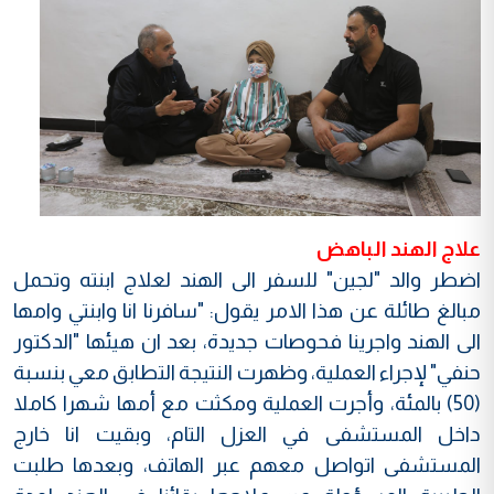
علاج الهند الباهض
اضطر والد "لجين" للسفر الى الهند لعلاج ابنته وتحمل
مبالغ طائلة عن هذا الامر يقول: "سافرنا انا وابنتي وامها
الى الهند واجرينا فحوصات جديدة، بعد ان هيئها "الدكتور
حنفي" لإجراء العملية، وظهرت النتيجة التطابق معي بنسبة
(50) بالمئة، وأجرت العملية ومكثت مع أمها شهرا كاملا
داخل المستشفى في العزل التام، وبقيت انا خارج
المستشفى اتواصل معهم عبر الهاتف، وبعدها طلبت