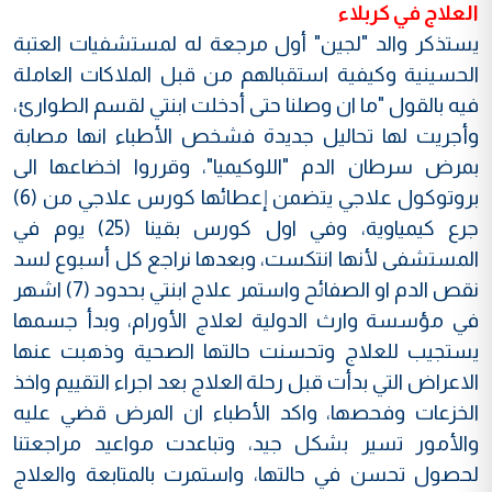
العلاج في كربلاء
يستذكر والد "لجين" أول مرجعة له لمستشفيات العتبة
الحسينية وكيفية استقبالهم من قبل الملاكات العاملة
فيه بالقول "ما ان وصلنا حتى أدخلت ابنتي لقسم الطوارئ،
وأجريت لها تحاليل جديدة فشخص الأطباء انها مصابة
بمرض سرطان الدم "اللوكيميا"، وقرروا اخضاعها الى
بروتوكول علاجي يتضمن إعطائها كورس علاجي من (6)
جرع كيمياوية، وفي اول كورس بقينا (25) يوم في
المستشفى لأنها انتكست، وبعدها نراجع كل أسبوع لسد
نقص الدم او الصفائح واستمر علاج ابنتي بحدود (7) اشهر
في مؤسسة وارث الدولية لعلاج الأورام، وبدأ جسمها
يستجيب للعلاج وتحسنت حالتها الصحية وذهبت عنها
الاعراض التي بدأت قبل رحلة العلاج بعد اجراء التقييم واخذ
الخزعات وفحصها، واكد الأطباء ان المرض قضي عليه
والأمور تسير بشكل جيد، وتباعدت مواعيد مراجعتنا
لحصول تحسن في حالتها، واستمرت بالمتابعة والعلاج