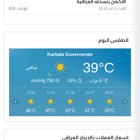
الأكشن بنسخته العراقية
الأحد 02 آب 2026
قراءات :
820
الطقس اليوم
Karbala Governorate
39°C
صافي
6 م\ث
16%
750
mmHg
14:00
13:00
12:00
11:00
10:00
09:00
‹
›
46°C
46°C
45°C
43°C
41°C
39°C
اسعار العملات بالدينار العراقي