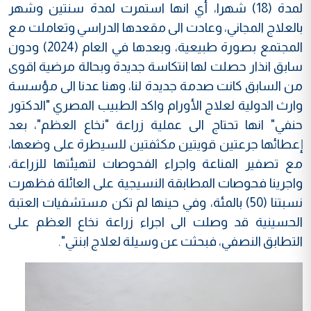
لمدة (18) شهرا، أي انها استمرت لمدة سنتين وشهر
بالعلاج المجاني، وعادت الى مقعدها الدراسي وتعاملت مع
المجتمع بصورة طبيعية، وبعدها في العام (2024) ودون
سابق انذار حصلت لها انتكاسة جديدة وبحالة مرضية اقوى
من السابق كانت صدمة جديدة لنا، وهنا عدنا الى مؤسسة
وارث الدولية لعلاج الأورام واكد الطبيب المصري "الدكتور
حنفي" انها تحتاج الى عملية زراعة "نخاع العظم"، بعد
إعطائها جرعتين قويتين مكثفتين للسيطرة على وضعها،
مع تصفير المناعة واجراء الفحوصات لتهيئتها للزراعة،
واجرينا فحوصات المطابقة النسيجية على العائلة فظهرت
نسبتنا (50) بالمئة، وفي حينها لم تكن مستشفيات العتبة
الحسينية قد وصلت الى اجراء زراعة نخاع العظم على
التطابق النصفي، فبحثت عن وسيلة لعلاج ابنتي".