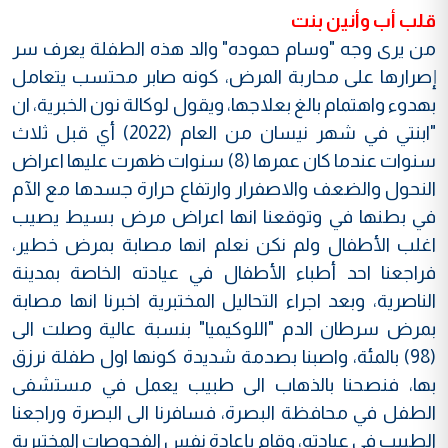
قلب أب وأنين بنت
من يرى وجه "وسام حموده" والد هذه الطفلة يعرف سر
إصرارها على محاربة المرض، كونه صابر محتسب يتعامل
بهدوء واهتمام بالغ بعلاجها، ويقول لوكالة نون الخبرية، ان
"ابنتي في شهر نيسان من العام (2022) أي قبل ثلاث
سنوات عندما كان عمرها (8) سنوات ظهرت عليها اعراض
النحول والضعف والاصفرار وارتفاع حرارة جسدها مع الآم
في بطنها في وتوقعنا انها اعراض مرض بسيط يصيب
اغلب الأطفال ولم نكن نعلم انها مصابة بمرض خطير،
فراجعنا احد أطباء الأطفال في عيادته الخاصة بمدينة
الناصرية، وبعد اجراء التحاليل المختبرية اخبرنا انها مصابة
بمرض سرطان الدم "اللوكيميا" بنسبة عالية وصلت الى
(98) بالمئة، واصبنا بصدمة شديدة كونها اول طفلة نرزق
بها، فنصحنا بالذهاب الى طبيب يعمل في مستشفى
الطفل في محافظة البصرة، فسافرنا الى البصرة وراجعنا
الطبيب في عيادته، وقام بإعادة نفس الفحوصات المختبرية