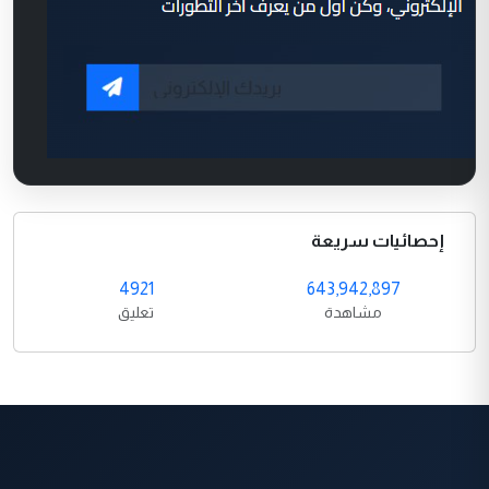
إحصائيات سريعة
4921
643,942,897
مشاهدة
تعليق