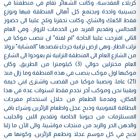
كربلاء المقدسة، وكانت الشعائر تقام في منطقتنا في
حسينية واحدة ويجتمع كل أهالي المنطقة فيها ونوزع
فقط الكعك والشاي، وكانت تحفزنا وتلح علينا الى حضور
المجالس وتقديم المزيد من الخدمات للزوار، وفي العام
الثاني اقترحت علينا الحاجة "ام لفتة" ان ننصب موكبا في
نزلت الطار، وهي ارض ترابية جرداء تقصدها "المشاية" نزولا
من الشارع العام الى المنطقة الترابية ثم يعودوا الى الشارع
العام مختزلين حوالي (3) كيلومترا من الطريق، وكان
موكبها اول موكب ينصب في هذه المنطقة وما زال منذ
(21) عاما، ونصبنا موكبا من القصب واشترى ابني خيمة
وبقينا نحن وموكب آخر نخدم فقط لسنوات عدة في هذا
المكان، وقدمنا الطعام من خلال استخدام مفردات
البطاقة التموينية وذبح عجل واطعام الزائرين وشراء باقي
المستلزمات من جيوبنا الخاصة وتقديم اللبن والحليب
والدهن الحر والزبد من منتجات مواشينا، والى الآن ما زلنا
نذبح في كل موسم عجلا ونطعم الزائرين، وكونها هي