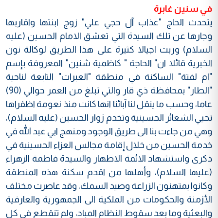
في سنين غابرة
يتحدث الحاج "عذاب آل حجي علي" زوج ابنتها واقاربها
وجارها عن تلك السيدة التي تعشق الامام الحسين (عليه
السلام) وربت اجيالا كثيرة على هذا الطريق لوكالة نون
الخبرية قائلا ان" الحاجة " كاظمية شنين" المعروفة بإسم
"ام لفتة" الساكنة في منطقة "العبرات" التابعة لناحية
"الطار" بمحافظة ذي قار والتي تبلغ من العمر حوالي (90)
عاما، وحسب ما ينقل لنا آبائنا انها كانت منذ نعومة اظفراها
تحيي الشعائر الحسينية وتخدم زوار الحسين (عليه السلام)،
وهي من جاءت بنا الى طريق الوجود ومنهج ابي عبد الله في
خدمة الحسين من خلال إقامة مجالس العزاء الحسينية في
ذكرى واستشهاد الائمة الاطهار والسيدة فاطمة الزهراء
(عليها السلام)، وأهلها من اقدم سكنة هذه المنطقة
وكانوا يمتهنون الزراعة وصيد السمك، وقد عاصرت مختلف
الأزمنة والحكومات من الملكية الى الجمهورية والعارفية
والبعثية وما بعد سقوط النظام المباد، ولم تنقطع في كل