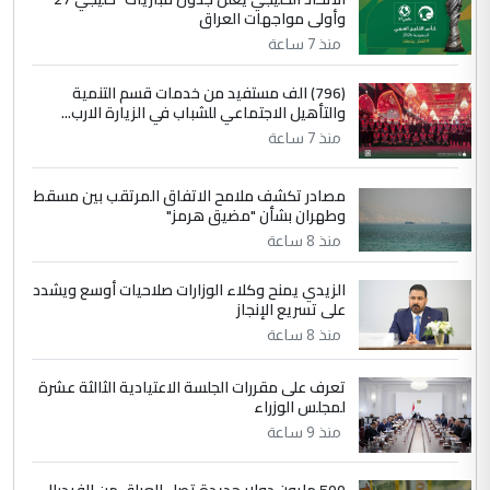
وأولى مواجهات العراق
مضجعيك يابن الزنا (نص كامل)
منذ 7 ساعة
4
سردار
(796) الف مستفيد من خدمات قسم التنمية
والتأهيل الاجتماعي للشباب في الزيارة الارب...
التعليق : واحد من عصابة علي ماما يسقط
منذ 7 ساعة
جنسية الرافد الثالث للعراق ومن اصول عريقة
ابا فرات ...
مصادر تكشف ملامح الاتفاق المرتقب بين مسقط
الجواهري يرد على صدام حسين سل
الموضوع :
وطهران بشأن "مضيق هرمز"
مضجعيك يابن الزنا (نص كامل)
منذ 8 ساعة
الزيدي يمنح وكلاء الوزارات صلاحيات أوسع ويشدد
5
حيدر عاشور
على تسريع الإنجاز
التعليق : تحياتي لك استاذ حامدتركان. كلام
منذ 8 ساعة
دقيق ومسؤول؛ فالاستثمار الحقيقي للإنسان
وثروات البلد يعتمد على الكفاءة ...
تعرف على مقررات الجلسة الاعتيادية الثالثة عشرة
بين الإهمال واغتصاب الأرض.. بلاد
لمجلس الوزراء
الموضوع :
الرافدين تعاني الجفاف والتصحر!!
منذ 9 ساعة