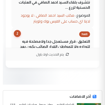
نتشرف بلقاء السيد احمد الصافي في العتبات
الحسنية لزرع ...
مكتب السيد احمد الصافي : لا يوجود
الموضوع :
لدينا اي حساب على الفيس بوك وتويتر
2
hadi
التعليق : قرار مستعجل جدا ولامصلحة فيه
للوزاره ولا للمواطن القرار الصائب يكون بعد
الاستماع للمدير ومغرفة ...
يتم التحديث اولا باول
وزير الصحة يعفي مدير مستشفى الكرخ
الموضوع :
العام في بغداد
3
سردار
التعليق : واحد من عصابة علي ماما يسقط
جنسية الرافد الثالث للعراق ومن اصول عريقة
ابا فرات ...
آخر الاضافات
الجواهري يرد على صدام حسين سل
الاتحاد الخليجي يعلن جدول مباريات "خليجي 27"
الموضوع :