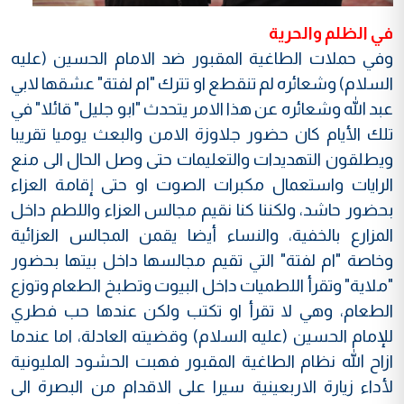
في الظلم والحرية
وفي حملات الطاغية المقبور ضد الامام الحسين (عليه
السلام) وشعائره لم تنقطع او تترك "ام لفتة" عشقها لابي
عبد الله وشعائره عن هذا الامر يتحدث "ابو جليل" قائلا" في
تلك الأيام كان حضور جلاوزة الامن والبعث يوميا تقريبا
ويطلقون التهديدات والتعليمات حتى وصل الحال الى منع
الرايات واستعمال مكبرات الصوت او حتى إقامة العزاء
بحضور حاشد، ولكننا كنا نقيم مجالس العزاء واللطم داخل
المزارع بالخفية، والنساء أيضا يقمن المجالس العزائية
وخاصة "ام لفتة" التي تقيم مجالسها داخل بيتها بحضور
"ملاية" وتقرأ اللطميات داخل البيوت وتطبخ الطعام وتوزع
الطعام، وهي لا تقرأ او تكتب ولكن عندها حب فطري
للإمام الحسين (عليه السلام) وقضيته العادلة، اما عندما
ازاح الله نظام الطاغية المقبور فهبت الحشود المليونية
لأداء زيارة الاربعينية سيرا على الاقدام من البصرة الى