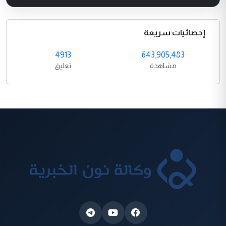
إحصائيات سريعة
4913
643,905,483
مشاهدة
تعليق