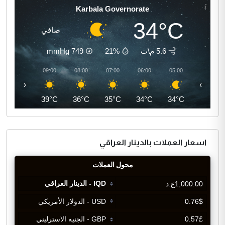
Karbala Governorate
34°C
صافي
5.6 م\ث
21%
749
mmHg
10:00
09:00
08:00
07:00
06:00
05:00
‹
›
41°C
39°C
36°C
35°C
34°C
34°C
اسعار العملات بالدينار العراقي