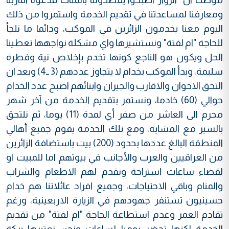
ومعارفنا لمساعدتنا في تقديم الخدمة واستمروا من ذلك
اليوم معنا يخدمون الزائرين في الموكب، ودائما ما نلجأ
للحاجة "ام لفتة" ونستشيرها واي مشكلة نواجهها تعطينا
الحل ويكون هو الناجع كونها تخدم بإخلاص نية وفطرة
سليمة، وبدأ الموكب بخدام لا يتجاوز عددهم (3 ــ4) وبعد ان
التحق الاخوان والاقارب والجيران وابنائهم اصبح عدد الخدام
حوالي (60) خادما، ونستمر بتقديم الخدمة من آخر شهر
محرم الى العاشر من صفر أي لمدة (11) يوما، ثم نلتحق
بالسير مع المشاية، ومع تلك الخدمة يقوم جميع أهالي
المنطقة البالغ عددها بحدود (200) بيت باستضافة الزائرين
من العراقيين والعرب والأجانب في بيوتهم اما للمبيت او
لقضاء ساعات استراحة ونقدم لهم الاطعام والشراب
والمنام وباقي الاحتياجات، وجميع افراد عائلاتنا هم خدام
حسينيون تستنفر جهودهم في الزيارة الاربعينية، ورغم
تقادم العمر وعدم استطاعة الحاجة "ام لفتة" من تقديم
الخدمة لكنها تحضر يوميا لساعات ونحن نعتبرها بركة