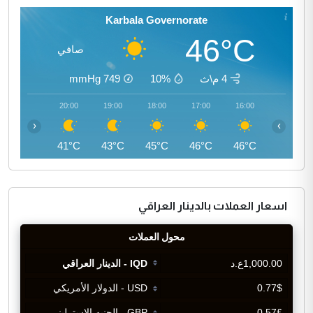
Karbala Governorate
46°C
صافي
4 م\ث
10%
749
mmHg
21:00
20:00
19:00
18:00
17:00
16:00
‹
›
40°C
41°C
43°C
45°C
46°C
46°C
اسعار العملات بالدينار العراقي