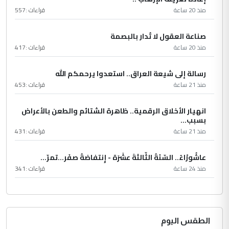
منذ 20 ساعة
قراءات :
557
صناعة العقول لا تُدار بالبصمة
منذ 20 ساعة
قراءات :
417
رسالة إلى شيعة العراق.. استعدوا يرحمكم الله
منذ 21 ساعة
قراءات :
453
انهيار الأخلاق الرقمية.. ظاهرة الشتائم والطعن بالأعراض
بسبب...
منذ 21 ساعة
قراءات :
431
عاشُورْاءُ.. السّنَةُ الثّالثةَ عشَرَة - إِنتفاضةُ صفَر…تمرّ...
منذ 24 ساعة
قراءات :
341
الطقس اليوم