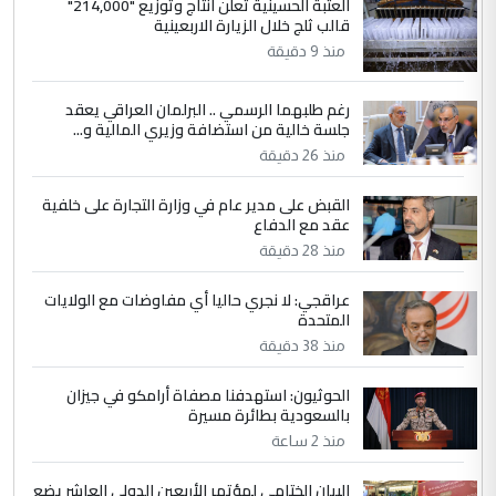
العتبة الحسينية تعلن انتاج وتوزيع "214,000"
4
قالب ثلج خلال الزيارة الاربعينية
يوسف غزوان عصمت
منذ 9 دقيقة
التعليق : بكالوريوس فيزياء طبية متزوج و
زوجتي أيضا بكالوريوس سكني بغداد أرغب في
إكمال دراستي داخل ...
رغم طلبهما الرسمي .. البرلمان العراقي يعقد
جلسة خالية من استضافة وزيري المالية و...
السعودية توافق على الاستمرار في
الموضوع :
منذ 26 دقيقة
إعطاء 100 منحة دراسية للطلبة العراقيين في
جامعاتها سنويا
القبض على مدير عام في وزارة التجارة على خلفية
عقد مع الدفاع
منذ 28 دقيقة
5
عبد الأمير جاسم هليل
التعليق : نحن اباء الطلاب الأوائل على العراق
عراقجي: لا نجري حاليا أي مفاوضات مع الولايات
المتحدة
نتشرف بلقاء السيد احمد الصافي في العتبات
الحسنية لزرع ...
منذ 38 دقيقة
مكتب السيد احمد الصافي : لا يوجود
الموضوع :
الحوثيون: استهدفنا مصفاة أرامكو في جيزان
لدينا اي حساب على الفيس بوك وتويتر
بالسعودية بطائرة مسيرة
منذ 2 ساعة
البيان الختامي لمؤتمر الأربعين الدولي العاشر يضع