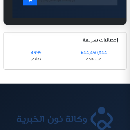
إحصائيات سريعة
4999
644,450,844
مشاهدة
تعليق