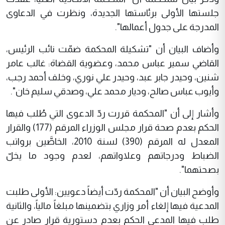
جلستها الأولى برئاستها الجديدة، ونظرت في الدعاوى
المدرجة على جدول أعمالها".
وأضاف البيان أن "تشكيلة المحكمة ضمّت نائب الرئيس،
القاضي سمير عباس محمد، وعضوية القضاة: غالب عامر
شنين، وحيدر جابر عبد، وحيدر علي نوري، وخلف أحمد رجب،
وأيوب عباس صالح، وديار محمد علي، وصدقي سليم خان".
وأشار إلى أن "المحكمة قررت ردّ الدعوى التي طُلب فيها
الحكم بعدم صحة قرار مجلس الوزراء المرقم (177) والقرار
المعدل له المرقم (390) لسنة 2010، الخاصَّين برواتب
الضباط ودرجاتهم وعلاواتهم، لعدم وجود ما يخلّ
بصحتهما".
وأوضح البيان أن "المحكمة ردّت أيضاً دعويين: الأولى طلبت
المدعية فيها إلغاء أمر وزاري بتضمينها مبلغاً مالياً، والثانية
طلب فيها المدعي الحكم بعدم دستورية قرار صادر عن