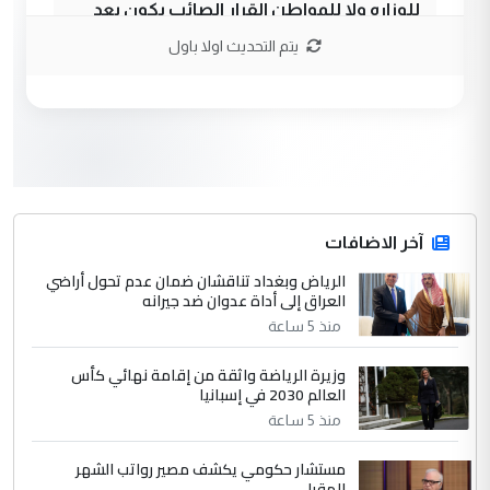
للوزاره ولا للمواطن القرار الصائب يكون بعد
الاستماع للمدير ومغرفة ...
يتم التحديث اولا باول
وزير الصحة يعفي مدير مستشفى الكرخ
الموضوع :
العام في بغداد
3
سردار
التعليق : واحد من عصابة علي ماما يسقط
جنسية الرافد الثالث للعراق ومن اصول عريقة
ابا فرات ...
آخر الاضافات
الجواهري يرد على صدام حسين سل
الرياض وبغداد تناقشان ضمان عدم تحول أراضي
الموضوع :
العراق إلى أداة عدوان ضد جيرانه
مضجعيك يابن الزنا (نص كامل)
منذ 5 ساعة
4
سردار
وزيرة الرياضة واثقة من إقامة نهائي كأس
العالم 2030 في إسبانيا
التعليق : واحد من عصابة علي ماما يسقط
منذ 5 ساعة
جنسية الرافد الثالث للعراق ومن اصول عريقة
ابا فرات ...
مستشار حكومي يكشف مصير رواتب الشهر
الجواهري يرد على صدام حسين سل
الموضوع :
المقبل