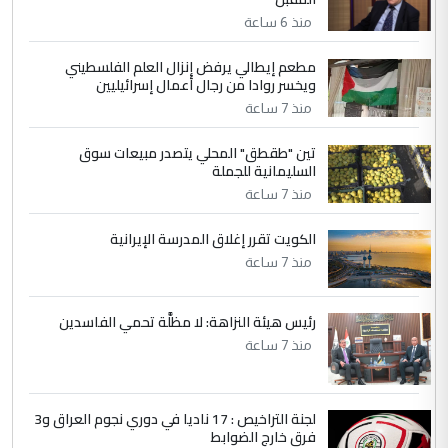
مضجعيك يابن الزنا (نص كامل)
منذ 6 ساعة
مطعم إيطالي يرفض إنزال العلم الفلسطيني
5
حيدر عاشور
ويخسر روادا من رجال أعمال إسرائيليين
التعليق : تحياتي لك استاذ حامدتركان. كلام
منذ 7 ساعة
دقيق ومسؤول؛ فالاستثمار الحقيقي للإنسان
تين "طقطق" المحلي يتصدر مبيعات سوق
وثروات البلد يعتمد على الكفاءة ...
السليمانية للجملة
بين الإهمال واغتصاب الأرض.. بلاد
الموضوع :
منذ 7 ساعة
الرافدين تعاني الجفاف والتصحر!!
الكويت تقرر إغلاق المدرسة الإيرانية
منذ 7 ساعة
رئيس هيئة النزاهة: لا مظلَّة تحمي الفاسدين
منذ 7 ساعة
لجنة التراخيص : 17 ناديا في دوري نجوم العراق و3
فرق خارج الضوابط