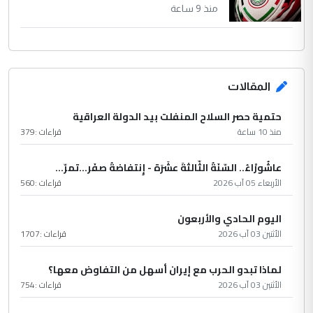
منذ 9 ساعة
المقالات
حتمية حصر السلاح المنفلت بيد الدولة العراقية
منذ 10 ساعة
قراءات :
379
عاشُورْاءُ.. السّنَةُ الثّالثةَ عشَرَة - إِنتفاضةُ صفَر…تمرّ...
الأربعاء 05 آب 2026
قراءات :
560
اليوم الحادي والأربعون
الأثنين 03 آب 2026
قراءات :
1707
لماذا تبدو الحرب مع إيران أسهل من التفاوض معها؟
الأثنين 03 آب 2026
قراءات :
754