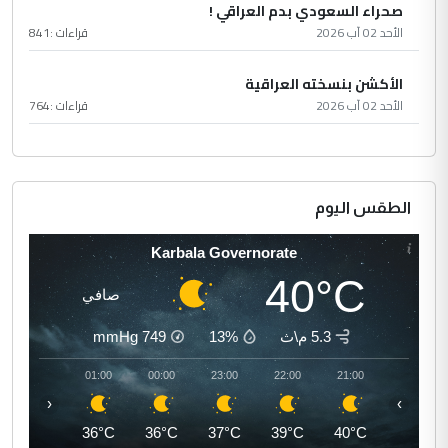
صحراء السعودي بدم العراقي !
الأحد 02 آب 2026
قراءات :
841
الأكشن بنسخته العراقية
الأحد 02 آب 2026
قراءات :
764
الطقس اليوم
Karbala Governorate
40°C
صافي
5.3 م\ث
13%
749
mmHg
02:00
01:00
00:00
23:00
22:00
21:00
‹
›
35°C
36°C
36°C
37°C
39°C
40°C