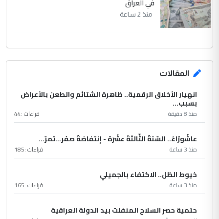
في العراق
منذ 2 ساعة
المقالات
انهيار الأخلاق الرقمية.. ظاهرة الشتائم والطعن بالأعراض
بسبب...
منذ 8 دقيقة
قراءات :
44
عاشُورْاءُ.. السّنَةُ الثّالثةَ عشَرَة - إِنتفاضةُ صفَر…تمرّ...
منذ 3 ساعة
قراءات :
185
خيوط الظل.. الاكتفاء بالجميلي
منذ 3 ساعة
قراءات :
165
حتمية حصر السلاح المنفلت بيد الدولة العراقية