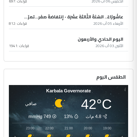
الخميس 06 آب 2026
قراءات :
697
عاشُورْاءُ.. السّنَةُ الثّالثةَ عشَرَة - إِنتفاضةُ صفَر…تمرّ...
الأربعاء 05 آب 2026
قراءات :
812
اليوم الحادي والأربعون
الأثنين 03 آب 2026
قراءات :
1941
الطقس اليوم
Karbala Governorate
42°C
صافي
4.8 م\ث
13%
749
mmHg
00:00
23:00
22:00
21:00
20:00
19:00
‹
›