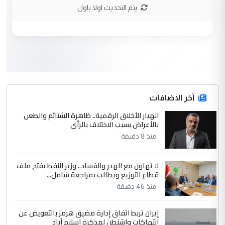
نتشرف بلقاء السيد احمد الصافي في العتبات
يتم التحديث اولا باول
الحسنية لزرع ...
مكتب السيد احمد الصافي : لا يوجود
الموضوع :
لدينا اي حساب على الفيس بوك وتويتر
3
hadi
التعليق : قرار مستعجل جدا ولامصلحة فيه
آخر الاضافات
للوزاره ولا للمواطن القرار الصائب يكون بعد
الاستماع للمدير ومغرفة ...
انهيار الأخلاق الرقمية.. ظاهرة الشتائم والطعن
بالأعراض بسبب الاختلاف بالرأي
وزير الصحة يعفي مدير مستشفى الكرخ
الموضوع :
العام في بغداد
منذ 8 دقيقة
لا تهاون مع الهدر والفساد.. وزير النفط يفتح ملف
4
سردار
قطاع التوزيع ويطالب بمراجعة شامل...
التعليق : واحد من عصابة علي ماما يسقط
منذ 46 دقيقة
جنسية الرافد الثالث للعراق ومن اصول عريقة
ابا فرات ...
إيران تربط اتفاق إدارة مضيق هرمز بالتعويض عن
الجواهري يرد على صدام حسين سل
انتهاكات واشنطن لمذكرة إسلام آباد
الموضوع :