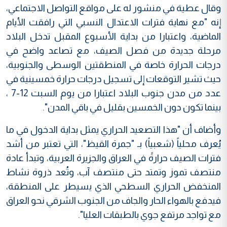
وقال عطية في منشور له على مواقع التواصل الاجتماعي،
إنه "مع نهاية فترات الاعتدال النسبي التي رافقت الأيام
الماضية، واعتبارا من بداية الأسبوع المقبل تدخل البلاد
مرحلة جديدة من فصل الصيف، مع تصاعد واضح في
درجات الحرارة خاصة في المنطقتين الوسطى والجنوبية،
حيث تشير التوقعات إلى تسجيل درجات حرارة خمسينية في
عدد من مدن جنوب البلاد اعتبارا من يوم السبت 12-7 ،
بينما تكون دون الخمسين بقليل في باقي المدن".
وأضاف أن "هذا التصعيد الحراري يمثل بداية الدخول في ما
يُعرف محلياً (شعبياً) بـ "جمرة القيظ"، التي تعتبر من أشد
فترات الصيف حرارةً في العراق والجزيرة العربية، وتبدأ عادة
منتصف تموز وتمتد حتى منتصف آب، وتُعد ذروة نشاط
المنخفض الحراري السطحي الذي يسيطر على المنطقة،
فيدفع بالهواء الحار والجاف من الجنوب الشرقي نحو العراق
مع تواجد مرتفع جوي بالطبقات العليا".