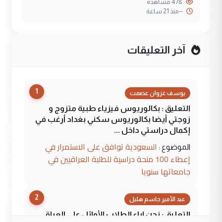
478 مشاهدة
--
منذ 21 ساعة
آخر التعليقات
1
يوسف غزوان عصمت
التعليق : بكالوريوس فيزياء طبية متزوج و
زوجتي أيضا بكالوريوس سكني بغداد أرغب في
إكمال دراستي داخل ...
السعودية توافق على الاستمرار في
الموضوع :
إعطاء 100 منحة دراسية للطلبة العراقيين في
جامعاتها سنويا
2
عبد الأمير جاسم هليل
التعليق : نحن اباء الطلاب الأوائل على العراق