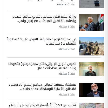
مضجعيك يابن الزنا (نص كامل)
منذ 51 دقيقة
وزارة النفط تعلن مساعي لتنويع منافذ التصدير
5
سردار
وتكشف تفاصيل المباحثات مع إيران وأمر...
التعليق : واحد من عصابة علي ماما يسقط
منذ 2 ساعة
جنسية الرافد الثالث للعراق ومن اصول عريقة
ابا فرات ...
في عمليات نوعية متفرقة.. القبض على 19 مطلوباً
الجواهري يرد على صدام حسين سل
للقضاء بـ 6 محافظات
الموضوع :
مضجعيك يابن الزنا (نص كامل)
منذ 2 ساعة
الحرس الثوري الإيراني: فتح هرمز مرهونٌ بشروطنا
ولا علاقة له بمحادثات عُمان
منذ 2 ساعة
مستشار للمرشد الإيراني يهاجم إسلام آباد ويعلن
فقدانها الأهلية للوساطة بعد "معاهد...
منذ 2 ساعة
تقترب من 153 ألفاً.. أسعار الدولار تواصل الارتفاع