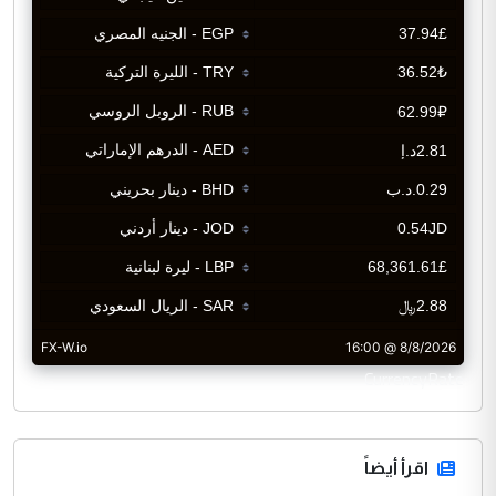
CurrencyRate
اقرأ أيضاً