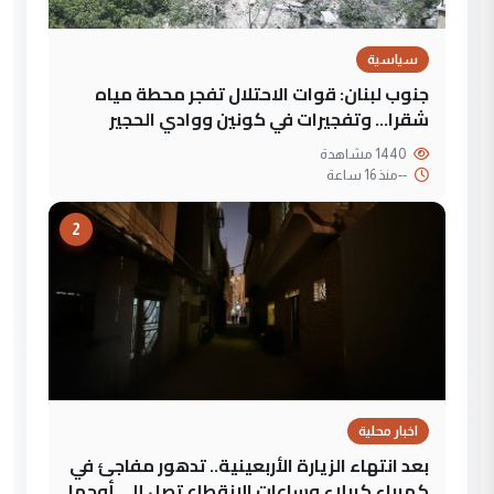
سياسية
جنوب لبنان: قوات الاحتلال تفجر محطة مياه
شقرا… وتفجيرات في كونين ووادي الحجير
1440 مشاهدة
--
منذ 16 ساعة
2
اخبار محلية
بعد انتهاء الزيارة الأربعينية.. تدهور مفاجئ في
كهرباء كربلاء وساعات الانقطاع تصل إلى أوجها