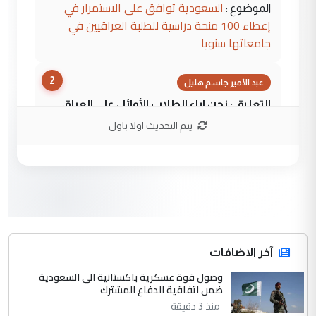
السعودية توافق على الاستمرار في
الموضوع :
إعطاء 100 منحة دراسية للطلبة العراقيين في
جامعاتها سنويا
2
عبد الأمير جاسم هليل
التعليق : نحن اباء الطلاب الأوائل على العراق
نتشرف بلقاء السيد احمد الصافي في العتبات
يتم التحديث اولا باول
الحسنية لزرع ...
مكتب السيد احمد الصافي : لا يوجود
الموضوع :
لدينا اي حساب على الفيس بوك وتويتر
3
hadi
التعليق : قرار مستعجل جدا ولامصلحة فيه
آخر الاضافات
للوزاره ولا للمواطن القرار الصائب يكون بعد
الاستماع للمدير ومغرفة ...
وصول قوة عسكرية باكستانية الى السعودية
ضمن اتفاقية الدفاع المشترك
وزير الصحة يعفي مدير مستشفى الكرخ
الموضوع :
العام في بغداد
منذ 3 دقيقة