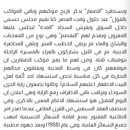
ويستطرد "الصفار" بذكر تاريخ موكبهم وباقي المواكب
بالقول" عند حلول وقت العصر كنا نقيم مجلس حسيني
داخل السوق ويفرش السجاد "المدة" ليجلس عليها
المعزون ويقدم لهم "البقصم" وهي نوع من المعجنات
والشاي والماء ثم يرتقي الخطيب المنبر ويلقي المحاضرة
الدينية، ثم في الليل يشاركون بالعزاء بالمسيرة الراجلة
بتوقيتات ثابتة، ومن اهم ما يميز موكب الصفارين ان
موقعهم كان في وسط المدينة ويغلقون محالهم
التجارية في كل مناسبة تخص استشهاد احد أئمة اهل
البيت الاطهار (عليهم السلام)، وكانوا يضعون راية الحزن
السوداء وتراقب باقي الاطراف رفع الراية وهي اعلان ان
اليوم المقبل هو استشهاد الامام المعنى بالذكرى، وفي
منتصف العقد السبعيني من القرن الماضي عندما صدر امر
الطاغية المقبور بمنع اقامة الشعائر الحسينية انتهت
جميع الشعائر العلنية، وفي عام (1988) وبعد جهود مضنية