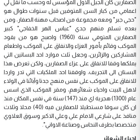
الصفارين كان الجيل الاول المؤسس له وحسب ما نقل لي
اعمامي من كبار السن المتوفين قبل سنوات طوال هو
"حجي جبر" ومعه مجموعة من اصحاب مهنة الصفار، ومن
بعده تسلم منهم جدي "عباس الهر الخفاجي" كبير
الصفارين المتوفي سنة (1960) واصبح هو من يقود
الموكب وقائم بأمور العزاء والانفاق على الموكب واطعام
المشاركين والزائرين، وجعل ثلث موارد احد البساتين التي
يملكها وقفا للانفاق على عزاء الصفارين، ولكن تعرض هذا
البستان الى التجريف، واوقفنا احد الملكيات التي تدر واردا
للانفاق على الموكب على نفس منهج جدنا وآبائنا في الولاء
لاهل البيت واحياء شعائرهم، ومقر الموكب الذي اسس
عام (1300) هجرية اي منذ (147) سنة في نفس المكان منذ
ان كان سوقا مستطيلا للصفارين فيه (40) محلا وثلاث
منافذ على شارعي الامام علي وعلي الاكبر وسوق العلاوي
متخصصا بطرف النحاس وصناعة الاواني".
احياء الشعائر