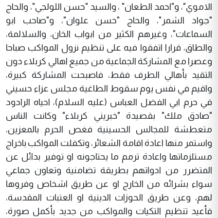
الاموي"، و"احمد الطعان" ، والسيد "حسن اللولجي"، والحاج
"جواد الشمر"، والحاج "حسن علوان"، و"صاحب ابو
السماعات"، وغيرهم الكثير من ابواب الخان، والسلالمة،
والطاق، قرارا اتفقوا فيه على تنظيم نزول المواكب صباحا
وعصرا مع المشاركة الجماعية من جميع اهالي كربلاء دون
التقيد بأهالي الطرف فقط، فاصبحت المشاركة كبيرة،
واقيم في نفس يوم سقوط الطاغية مجلس عزاء حسيني
في حرم ابي الفضل العباس (عليه السلام)، احياه الرادود
"صادق ملك" بقصيدة "خبريني كربلاء" وكانت الناس
متعطشة للمجالس الحسينية فغص الحرم بالمعزين،
واستمر منها اعادة اقامة الشعائر، وتكفلت المواكب باخراج
مستلزماتها واعادة ترمم ما يحتاجونه او توفير بدائل عن
المتضرر من ادواتهم بطريقة تضامنية وتعاون جماعي
سواء بشرائه من الخارج او عن طريق اشخاص وفروها
لهم، وعن طريق الحوزات الدينية او العتبات المقدسة،
فأعيد تنظيم التكيات والمواكب من جديد بأكمل صورة،