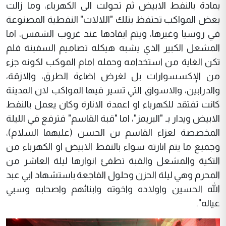
بمادة بالنفط الابيض ثم تحولت الى الكهرباء، وما زالت
بعض المواكب تحتفظ بتلك "اللالات" النفطية المصنوعة
في روسيا وغيرها، ويتم ايقادها عند غروب الشمس، اما
المشعل الكبير الذي يشبه هيكله تصاميم السفينة فلم
تكن الغاية من استخدامه وحمله امام الموكب لكونه جزء
من الإكسسوارات بل لغرض اضاءة الطرق، والازقة،
والدرابين، والاسواق التي تسير فيها المواكب لان المدينة
كانت تفتقد للكهرباء او اعمدة الانارة وكان يعمل بالنفط
الابيض ويدار بـ "البريمز"، اما "قبة القاسم" فترفع في الليلة
المخصصة لعزاء القاسم بن الحسن (عليهما السلام)،
وجميع ما يتم انارته سواء بالنفط الابيض او الكهرباء من
التكية والمشعل والقبة تطفئ انوارها ليلة العاشر من
المحرم وهي ليلة الحزن وحلول الفاجعة باستشهاد ابي عبد
الله الحسين واولاده واخوته وابنائهم واصحابه وسبي
عياله".