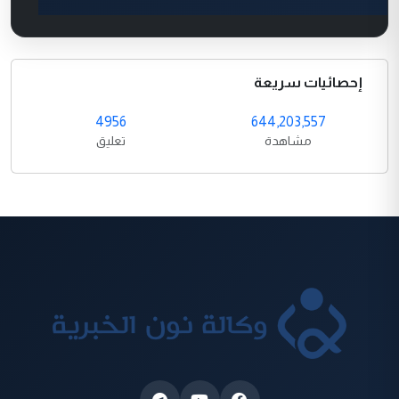
إحصائيات سريعة
4956
644,203,557
مشاهدة
تعليق