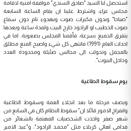
استحصل لنا السيد "صادق السندي" موافقة امنية لاقامة
مجلس عزاء، واشترط علينا ان يقام الساعة السابعة
"صباحا" وبدون مكبرات صوت وبهدوء تام دون سماع
صوت الخطيب او الرادود خارج البيت ولمدة ساعة وبعدها
يتفرق الجميع بسرعة، فأقمنا المجلس بصعوبة، اما في
احداث العام (1991) فانتهى كل شيء واصبح المنع مطلق
بالمجمل وتحولت الى مجالس ضئيلة ومحدودة العدد
وداخل البيوت".
يوم سقوط الطاغية
ويصف مرحلة ما بعد انجلاء الغمة وسقوط الطاغية
وانفراج الامور قائلا ان" سقوط النظام كان في السابع من
شهر صفر واخذت الشخصيات المهتمة بالشعائر من
قدامى اهالي كربلاء مثل "محمـد الرادود"، و"عبد الامير