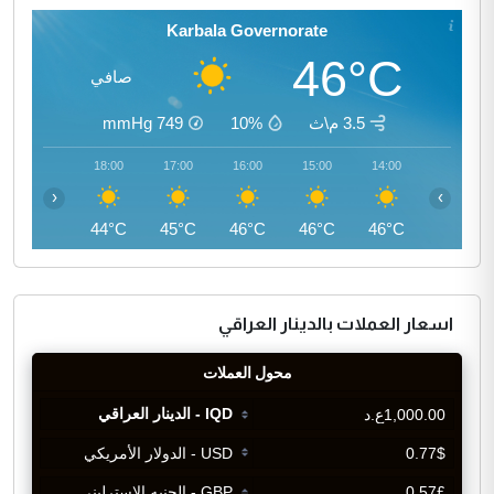
Karbala Governorate
46°C
صافي
3.5 م\ث
10%
749
mmHg
19:00
18:00
17:00
16:00
15:00
14:00
‹
›
42°C
44°C
45°C
46°C
46°C
46°C
اسعار العملات بالدينار العراقي