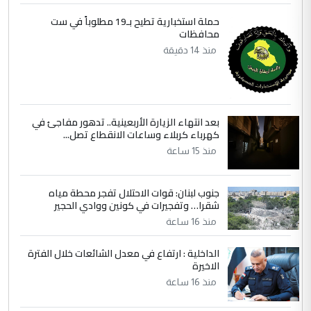
حملة استخبارية تطيح بـ19 مطلوباً في ست
4
محافظات
سردار
منذ 14 دقيقة
التعليق : واحد من عصابة علي ماما يسقط
جنسية الرافد الثالث للعراق ومن اصول عريقة
ابا فرات ...
الجواهري يرد على صدام حسين سل
الموضوع :
بعد انتهاء الزيارة الأربعينية.. تدهور مفاجئ في
مضجعيك يابن الزنا (نص كامل)
كهرباء كربلاء وساعات الانقطاع تصل...
منذ 15 ساعة
5
سردار
التعليق : واحد من عصابة علي ماما يسقط
جنوب لبنان: قوات الاحتلال تفجر محطة مياه
جنسية الرافد الثالث للعراق ومن اصول عريقة
شقرا… وتفجيرات في كونين ووادي الحجير
ابا فرات ...
منذ 16 ساعة
الجواهري يرد على صدام حسين سل
الموضوع :
الداخلية : ارتفاع في معدل الشائعات خلال الفترة
مضجعيك يابن الزنا (نص كامل)
الاخيرة
منذ 16 ساعة