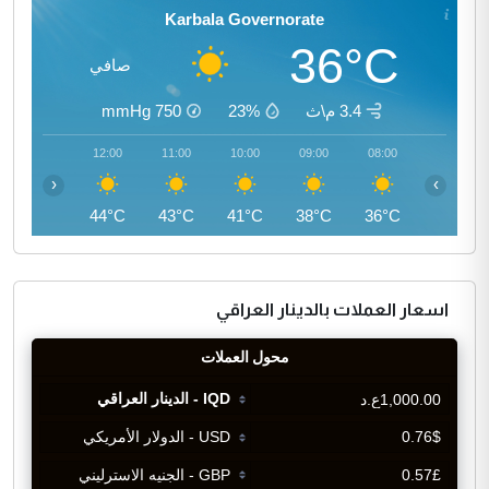
Karbala Governorate
36°C
صافي
3.4 م\ث
23%
750
mmHg
13:00
12:00
11:00
10:00
09:00
08:00
‹
›
45°C
44°C
43°C
41°C
38°C
36°C
اسعار العملات بالدينار العراقي