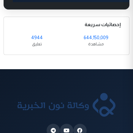
إحصائيات سريعة
4944
644,150,009
مشاهدة
تعليق