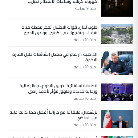
كهرباء كربلاء وساعات الانقطاع تصل...
وزير الصحة يعفي مدير مستشفى الكرخ
الموضوع :
العام في بغداد
منذ 9 ساعة
جنوب لبنان: قوات الاحتلال تفجر محطة مياه
4
سردار
شقرا… وتفجيرات في كونين ووادي الحجير
التعليق : واحد من عصابة علي ماما يسقط
منذ 10 ساعة
جنسية الرافد الثالث للعراق ومن اصول عريقة
ابا فرات ...
الداخلية : ارتفاع في معدل الشائعات خلال الفترة
الاخيرة
الجواهري يرد على صدام حسين سل
الموضوع :
مضجعيك يابن الزنا (نص كامل)
منذ 10 ساعة
انطلاقة استثنائية لدوري النجوم.. جوائز مالية
5
سردار
ورعاية جديدة وظهور مؤثر لأحمد راضي
التعليق : واحد من عصابة علي ماما يسقط
منذ 10 ساعة
جنسية الرافد الثالث للعراق ومن اصول عريقة
ابا فرات ...
بزشكيان: علاقاتنا مع جيراننا أفضل مما كانت عليه
في الماضي
الجواهري يرد على صدام حسين سل
الموضوع :
مضجعيك يابن الزنا (نص كامل)
منذ 10 ساعة