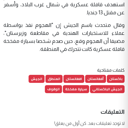
استهدف قافلة عسكرية في شمال غرب البلاد، وأسفر
عن مقتل 13 جنديا.
وقال متحدث باسم الجيش إن "الهجوم نفذ بواسطة
عملاء للاستخبارات الهندية في مقاطعة وزيرستان"،
مضيفا أن الهجوم وقع، حين صدم شخصا بسيارة مفخخة
قافلة عسكرية كانت تتحرك في المنطقة.
كلمات مفتاحية
باكستان
أفغانستان
افغانستان
المنطق
الجيش
الجيش الباكستاني
سيارة مفخخة
الوقوف
التعليقات
لا توجد تعليقات بعد. كن أول من يعلق!