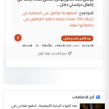
إكمال دراستي داخل ...
السعودية توافق على الاستمرار في
الموضوع :
إعطاء 100 منحة دراسية للطلبة العراقيين في
جامعاتها سنويا
2
عبد الأمير جاسم هليل
التعليق : نحن اباء الطلاب الأوائل على العراق
نتشرف بلقاء السيد احمد الصافي في العتبات
يتم التحديث اولا باول
الحسنية لزرع ...
مكتب السيد احمد الصافي : لا يوجود
الموضوع :
لدينا اي حساب على الفيس بوك وتويتر
3
hadi
التعليق : قرار مستعجل جدا ولامصلحة فيه
آخر الاضافات
للوزاره ولا للمواطن القرار الصائب يكون بعد
الاستماع للمدير ومغرفة ...
بعد انتهاء الزيارة الأربعينية.. تدهور مفاجئ في