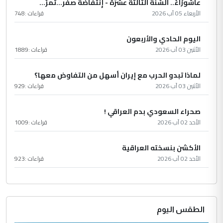
عاشُورْاءُ.. السّنَةُ الثّالثةَ عشَرَة - إِنتفاضةُ صفَر…تمرّ...
الأربعاء 05 آب 2026
قراءات :
748
اليوم الحادي والأربعون
الأثنين 03 آب 2026
قراءات :
1889
لماذا تبدو الحرب مع إيران أسهل من التفاوض معها؟
الأثنين 03 آب 2026
قراءات :
929
صحراء السعودي بدم العراقي !
الأحد 02 آب 2026
قراءات :
1009
الأكشن بنسخته العراقية
الأحد 02 آب 2026
قراءات :
923
الطقس اليوم