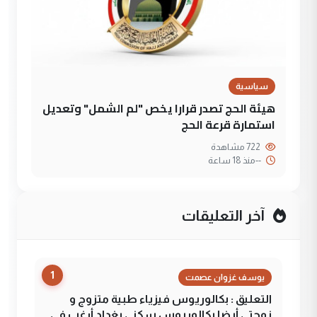
سياسية
هيئة الحج تصدر قرارا يخص "لم الشمل" وتعديل
استمارة قرعة الحج
722 مشاهدة
--
منذ 18 ساعة
آخر التعليقات
1
يوسف غزوان عصمت
التعليق : بكالوريوس فيزياء طبية متزوج و
زوجتي أيضا بكالوريوس سكني بغداد أرغب في