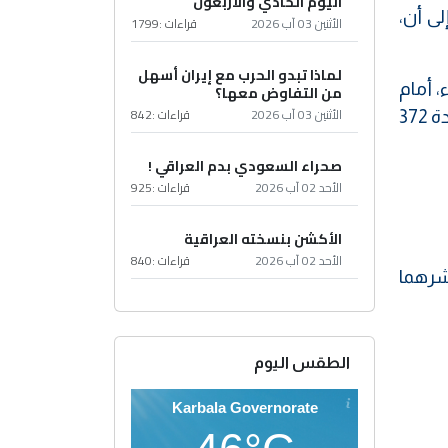
اليوم الحادي والأربعون
ى أن،
الأثنين 03 آب 2026
قراءات :
1799
لماذا تبدو الحرب مع إيران أسهل
 أمام
من التفاوض معها؟
الأثنين 03 آب 2026
قراءات :
842
محكمة استئناف بغداد/ الكرخ، على خلفية اتهامات بـ"الاعتداء علناً على المعتقدات الدينية"، وفقاً لأحكام المادة 372
صحراء السعودي بدم العراقي !
الأحد 02 آب 2026
قراءات :
925
الأكشن بنسخته العراقية
الأحد 02 آب 2026
قراءات :
840
نشرهما
الطقس اليوم
Karbala Governorate