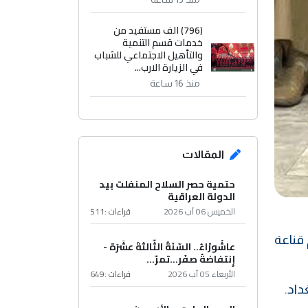
(796) الف مستفيد من
خدمات قسم التنمية
والتأهيل الاجتماعي للشباب
في الزيارة الارب...
منذ 16 ساعة
المقالات
حتمية حصر السلاح المنفلت بيد
الدولة العراقية
الخميس 06 آب 2026
قراءات :
511
 قناعة
عاشُورْاءُ.. السّنَةُ الثّالثةَ عشَرَة -
إِنتفاضةُ صفَر…تمرّ...
الأربعاء 05 آب 2026
قراءات :
649
داد.