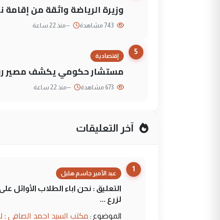
وزيرة الرياضة واثقة من إقامة نهائي كأس 
743 مشاهدة
--
منذ 22 ساعة
5
إقتصادية
مستشار حكومي يكشف مصير روا
673 مشاهدة
--
منذ 22 ساعة
آخر التعليقات
1
عبد الأمير جاسم هليل
التعليق : نحن اباء الطلاب الأوائل ع
لزرع ...
مكتب السيد احمد الصافي : ل
الموضوع :