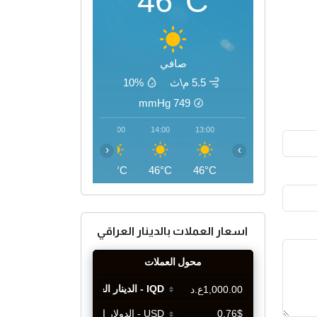
46°C
صافي
5.5 م\ث
10%
mmHg
749
17:00
16:00
15:00
14:00
13:00
‹
›
45°C
46°C
46°C
46°C
46°C
اسعار العملات بالدينار العراقي