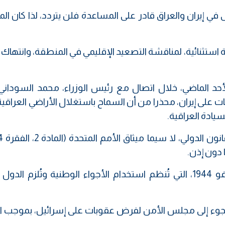
ى في إيران والعراق قادر على المساعدة فلن يتردد، لذا كان 
ة استثنائية، لمناقشة التصعيد الإقليمي في المنطقة، وانتهاك
أحد الماضي، خلال اتصال مع رئيس الوزراء، محمد السوداني،
على إيران، محذرا من أن السماح باستغلال الأراضي العراقية
يادة العراقية.
 دون إذن.
وتُعتبر هذه الخروقات انتهاكا لاتفاقية شيكاغو 1944، التي تُنظم استخدام الأجواء الوطنية وتُلزم ا
ه اللجوء إلى مجلس الأمن لفرض عقوبات على إسرائيل، بموجب 