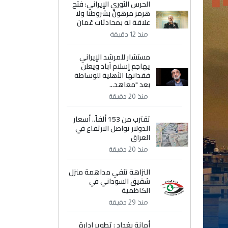
الحرس الثوري الإيراني: فتح
هرمز مرهونٌ بشروطنا ولا
علاقة له بمحادثات عُمان
منذ 12 دقيقة
مستشار للمرشد الإيراني
يهاجم إسلام آباد ويعلن
فقدانها الأهلية للوساطة
بعد "معاهد...
منذ 20 دقيقة
تقترب من 153 ألفاً.. أسعار
الدولار تواصل الارتفاع في
العراق
منذ 20 دقيقة
النزاهة تنفي مداهمة منزل
شقيق السوداني في
الكاظمية
منذ 29 دقيقة
أمانة بغداد : تطوير إدارة