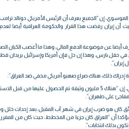
ر الموسوي، إن “الجميع يعرف أن الرئيس الأمريكي دونالد ترامب
، حيث أن إيران رفضت هذا القرار والحكومة العراقية أيضا لعد
 أيضا عن موضوعة الدفع المالي، وهذا ما أغضب الكيان الص
ي في حقل بارس، وهذا إن دل فإن أمريكا وإسرائيل يريدان قطع
 إيران”.
مة إدراك ذلك، هناك صراع صهيو أمريكي مخفي ضد العراق”.
من جانبه، قال المحلل السياسي، حيدر البرزنجي، إن “هناك 5 مليون وثيقة تم الحصول عليها من قبل
لمفاجئ على طهران”.
ائق كان هو ضرب إيران في شهر آب المقبل، بعد إحداث خلل 
مؤكدا أن “العراق كان جزءا من المخطط، حيث كان من المقرر 
كون بذلك انتخابات”.