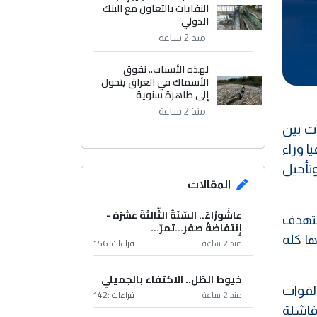
النفايات بالتعاون مع البنك
الدولي
منذ 2 ساعة
لهذه الأسباب.. نفوق
الأسماك في العراق يتحول
إلى ظاهرة سنوية
منذ 2 ساعة
ت بين
 وراء
وتأجيل
المقالات
عاشُورْاءُ.. السّنَةُ الثّالثةَ عشَرَة -
ستهدف
إِنتفاضةُ صفَر…تمرّ...
ها كله
منذ 2 ساعة
قراءات :
156
خيوط الظل.. الاكتفاء بالجميلي
القوات
منذ 2 ساعة
قراءات :
142
ولة فاشلة