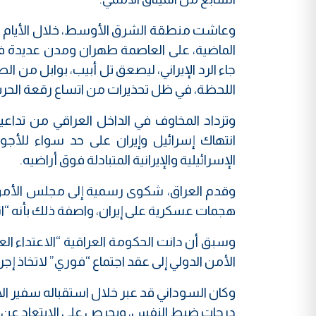
وعاشت منطقة الشرق الأوسط، خلال الأيام ال
الماضية، على العاصمة طهران ومدن عديدة ف
جاء الرد الإيراني، ليصعق تل أبيب، بوابل من ال
اللحظة، في ظل تحذيرات من اتساع رقعة الحر
وتزداد المخاوف في الداخل العراقي من تداعي
انتهاك إسرائيل وإيران على حد سواء للأجو
الإسرائيلية والإيرانية المتبادلة فوق أراضيه.
وقدم العراق، شكوى رسمية إلى مجلس الأمن ال
هجمات عسكرية على إيران، واصفة ذلك بأنه “انت
وسبق أن دانت الحكومة العراقية “الاعتداء ا
الأمن الدولي إلى عقد اجتماع “فوري” لاتخاذ إج
وكان السوداني قد عبر خلال استقباله سفير الات
درجات ضبط النفس، ويحرص على الابتعاد عن ا