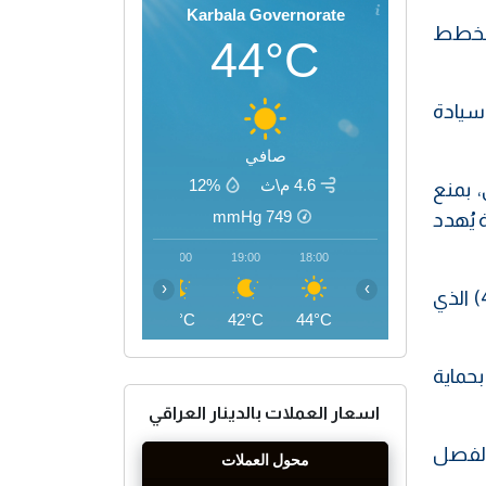
Karbala Governorate
المخطط
44°C
 سيادة
صافي
4.6 م\ث
12%
 بمنع
mmHg
749
 يُهدد
22:00
21:00
20:00
19:00
18:00
‹
›
ويُخالف استخدام إسرائيل للأجواء العراقية القانون الدولي، لا سيما ميثاق الأمم المتحدة (المادة 2، الفقرة 4) الذي
38°C
39°C
40°C
42°C
44°C
لدول بحماية
اسعار العملات بالدينار العراقي
الفصل