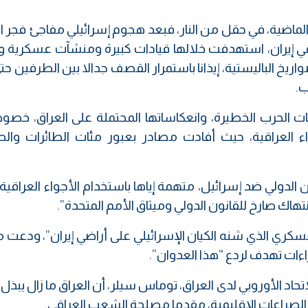
ماضية، في حقل من النار، فبعد هجوم إسرائيلي مفاجئ فجر ا
ي إيران، استهدفت خلالها قيادات كبيرة ومنشآت عسكرية ون
صواريخ الباليستية، إيذانا باستمرار القصف جدالا بين الطرفين ح
ب.
ات الحرب الخطيرة، وانعكاساتها المحتملة على العراق، خصوص
اء العراقية، حيث أفادت مصادر بعبور مئات الطائرات والص
دولي ضد إسرائيل، متهمة إياها باستخدام الأجواء العراقية 
هاك صارخ للقانون الدولي وميثاق الأمم المتحدة”.
لعسكري الذي شنه الكيان الإسرائيلي على أراضي إيران”، ودع
راءات تهدف لردع “هذا العدوان”.
حاد الأوروبي لدى العراق، توماس سيلر، أن العراق ما زال يبذ
لصراعات الإقليمية، مقدما مصلحة الشعب العراقي.