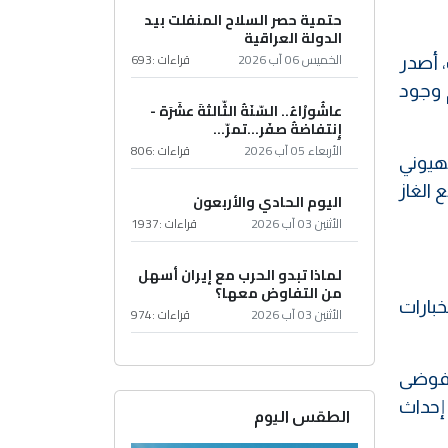
حتمية حصر السلاح المنفلت بيد
الدولة العراقية
الخميس 06 آب 2026
قراءات :
693
، أصدر
م وجود
عاشُورْاءُ.. السّنَةُ الثّالثةَ عشَرَة -
إِنتفاضةُ صفَر…تمرّ...
الأربعاء 05 آب 2026
قراءات :
806
هيوني
 الغاز
اليوم الحادي والأربعون
الأثنين 03 آب 2026
قراءات :
1937
لماذا تبدو الحرب مع إيران أسهل
من التفاوض معها؟
 الاستخبارات
الأثنين 03 آب 2026
قراءات :
974
وفوضى
إحداث
الطقس اليوم