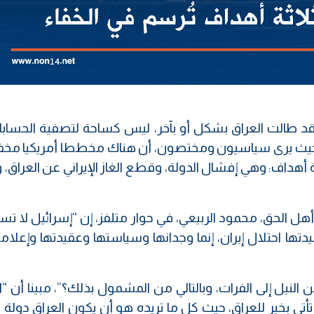
، قد طالت العراق بشكل أو بآخر، ليس كساحة لتصفية الحسابا
ه، حيث يرى سياسيون ومختصون، أن هناك مخططا أمريكيا مخفيا
ثة أهداف: وهي إفشال الدولة، وقطع الغاز الإيراني عن العراق، 
ل الحق، محمود الربيعي، في حوار متلفز، إن “إسرائيل لا ت
دتها احتلال إيران، إنما وجدانها وسياستها وعقيدتها وإعلام
 النيل إلى الفرات، وبالتالي من المشمول بذلك؟”، مبينا أن “
 دخولها العراق قبل 22 عاما، لم تأتي بخير للعراق، حيث كل ما تريده هو أن يكون العراق د