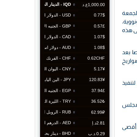
لجمعة
ووية،
تى هذه
ا بعد
واريخ
لتنفيذ
ت مجلس
ل أقصى