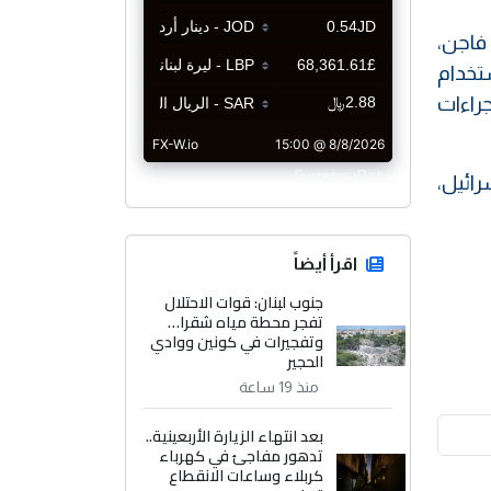
 فاجن،
تخدام
جراءات
CurrencyRate
رائيل،
اقرأ أيضاً
جنوب لبنان: قوات الاحتلال
تفجر محطة مياه شقرا…
وتفجيرات في كونين ووادي
الحجير
منذ 19 ساعة
بعد انتهاء الزيارة الأربعينية..
تدهور مفاجئ في كهرباء
كربلاء وساعات الانقطاع