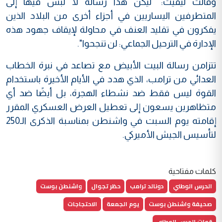
وقالت ليفيت: "ليكن هذا رسالة لا لبس فيها إلى
المتطرفين اليساريين في أجزاء أخرى من البلاد الذين
يفكرون في تقليد العنف في محاولة لإيقاف جهود هذه
الإدارة في الترحيل الجماعي: لن تنجحوا".
تتزامن رسالة البيت الأبيض مع تصاعد في نبرة الخطاب
العدائي من ترامب، الذي هدد في الأيام الأخيرة باستخدام
القوة ليس فقط ضد نشطاء الهجرة، بل أيضًا ضد أي
متظاهرين يسعون إلى تعطيل العرض العسكري المقرر
إقامته يوم السبت في واشنطن بمناسبة الذكرى الـ250
لتأسيس الجيش الأميركي.
كلمات مفتاحية
الحرس الوطني
دونالد ترامب
حظر تجوال
واشنطن بوست
صحيفة واشنطن بوست
يوم الجمعة
الاحتجاجات
قوات الحرس الوطني