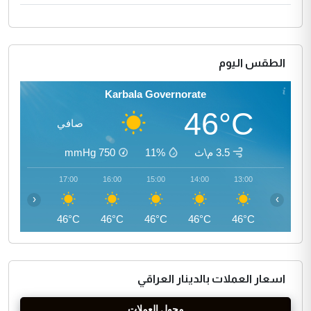
الطقس اليوم
Karbala Governorate
46°C
صافي
3.5 م\ث
11%
750
mmHg
18:00
17:00
16:00
15:00
14:00
13:00
‹
›
45°C
46°C
46°C
46°C
46°C
46°C
اسعار العملات بالدينار العراقي