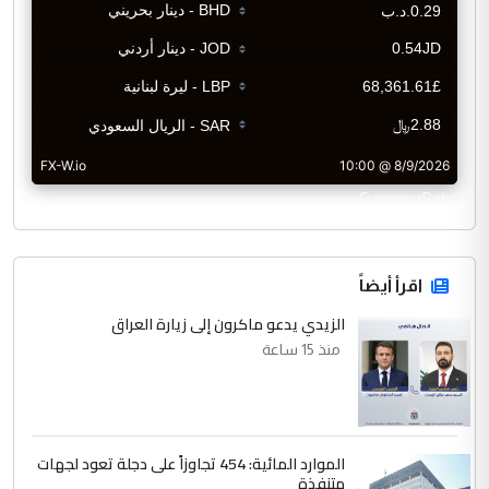
CurrencyRate
اقرأ أيضاً
الزيدي يدعو ماكرون إلى زيارة العراق
منذ 15 ساعة
الموارد المائية: 454 تجاوزاً على دجلة تعود لجهات
متنفذة