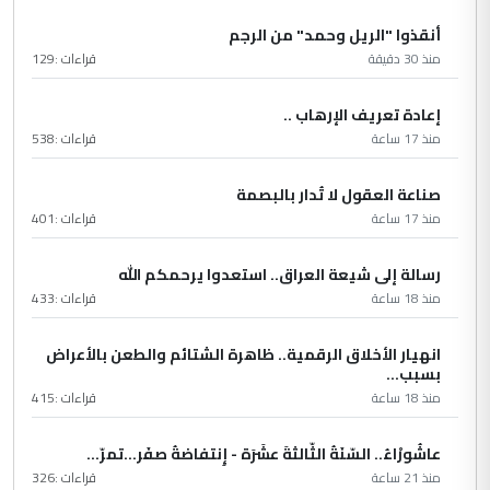
أنقذوا "الريل وحمد" من الرجم
منذ 30 دقيقة
قراءات :
129
إعادة تعريف الإرهاب ..
منذ 17 ساعة
قراءات :
538
صناعة العقول لا تُدار بالبصمة
منذ 17 ساعة
قراءات :
401
رسالة إلى شيعة العراق.. استعدوا يرحمكم الله
منذ 18 ساعة
قراءات :
433
انهيار الأخلاق الرقمية.. ظاهرة الشتائم والطعن بالأعراض
بسبب...
منذ 18 ساعة
قراءات :
415
عاشُورْاءُ.. السّنَةُ الثّالثةَ عشَرَة - إِنتفاضةُ صفَر…تمرّ...
منذ 21 ساعة
قراءات :
326