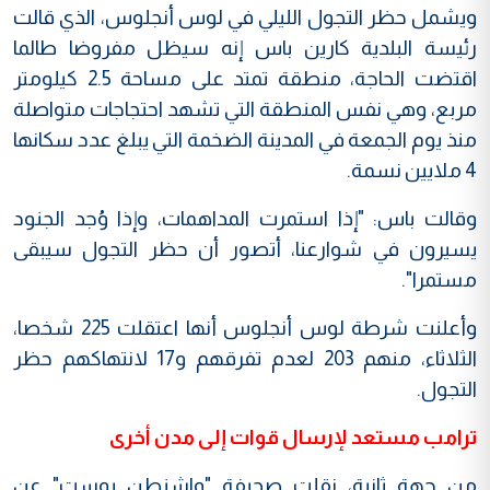
ويشمل حظر التجول الليلي في لوس أنجلوس، الذي قالت
رئيسة البلدية كارين باس إنه سيظل مفروضا طالما
اقتضت الحاجة، منطقة تمتد على مساحة 2.5 كيلومتر
مربع، وهي نفس المنطقة التي تشهد احتجاجات متواصلة
منذ يوم الجمعة في المدينة الضخمة التي يبلغ عدد سكانها
4 ملايين نسمة.
وقالت باس: "إذا استمرت المداهمات، وإذا وُجد الجنود
يسيرون في شوارعنا، أتصور أن حظر التجول سيبقى
مستمرا".
وأعلنت شرطة لوس أنجلوس أنها اعتقلت 225 شخصا،
الثلاثاء، منهم 203 لعدم تفرقهم و17 لانتهاكهم حظر
التجول.
ترامب مستعد لإرسال قوات إلى مدن أخرى
من جهة ثانية، نقلت صحيفة "واشنطن بوست" عن