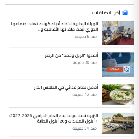
المشترك لا تستهدف أية دولة ومفتوحة لانضمام
الدول الشقيقة
آخر الاضافات
الهيئة الإدارية لاتحاد أدباء كربلاء تعقد اجتماعها
4
الدوري لبحث ملفاتها الثقافية و...
يوسف غزوان عصمت
منذ 6 دقيقة
التعليق : بكالوريوس فيزياء طبية متزوج و
زوجتي أيضا بكالوريوس سكني بغداد أرغب في
إكمال دراستي داخل ...
أنقذوا "الريل وحمد" من الرجم
السعودية توافق على الاستمرار في
الموضوع :
منذ 30 دقيقة
إعطاء 100 منحة دراسية للطلبة العراقيين في
جامعاتها سنويا
أفضل نظام غذائي في الطقس الحار
5
منذ 42 دقيقة
عبد الأمير جاسم هليل
التعليق : نحن اباء الطلاب الأوائل على العراق
نتشرف بلقاء السيد احمد الصافي في العتبات
التربية تحدد موعد بدء العام الدراسي 2026-2027:
الحسنية لزرع ...
1 أيلول للملاكات و20 أيلول للطلبة
مكتب السيد احمد الصافي : لا يوجود
الموضوع :
منذ 54 دقيقة
لدينا اي حساب على الفيس بوك وتويتر