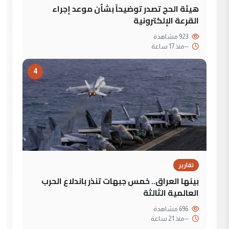
هيئة الحج تصدر توضيحاً بشأن موعد إجراء
القرعة الإلكترونية
923 مشاهدة
--
منذ 17 ساعة
4
تقارير
بينها العراق.. خمس جبهات تنذر باندلاع الحرب
العالمية الثالثة
696 مشاهدة
--
منذ 21 ساعة