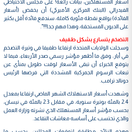
أسعار المستهلكين، بيانات رائعة! على مجلس الاحتياطي
الفيدرالي (البنك المركزي الأميركي) أن يخفض (أسعار
الفائدة) بواقع نقطة مئوية كاملة، سندفع فائدة أقل بكثير
على الديون المستحقة، وهذا مهم جدا!!!".
التضخم يتسارع بشكل طفيف
وسجلت الولايات المتحدة ارتفاعا طفيفا في وتيرة التضخم
في أيار، وفق ما أظهر مؤشر رسمي صدر الأربعاء، فيما لا
يتوقع الخبراء أن تبقى الأسعار لوقت طويل بمنأى عن
تبعات الرسوم الجمركية المشددة التي فرضها الرئيس
دونالد ترامب.
وشهدت أسعار الاستهلاك الشهر الماضي ارتفاعا بمعدل
2.4 بالمئة بوتيرة سنوية، في مقابل 2.3 بالمئة في نيسان،
بحسب مؤشر أسعار المستهلك الذي نشرته وزارة العمل
والذي تحتسب على أساسه معاشات التقاعد.
وهذه النتائج مطابقة لتوقعات المحللين، بحسب ما