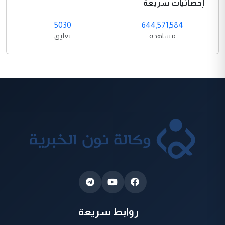
إحصائيات سريعة
5030
644,571,584
مشاهدة
تعليق
روابط سريعة