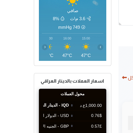
صافي
3.6 م\ث
8%
mmHg
749
19:00
18:00
17:00
16:00
15:00
‹
›
43°C
45°C
46°C
47°C
47°C
كل
اسعار العملات بالدينار العراقي