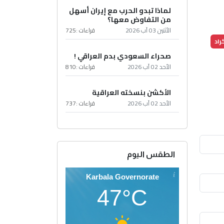
لماذا تبدو الحرب مع إيران أسهل
من التفاوض معها؟
الأثنين 03 آب 2026
قراءات :
725
راد
صحراء السعودي بدم العراقي !
الأحد 02 آب 2026
قراءات :
810
الأكشن بنسخته العراقية
الأحد 02 آب 2026
قراءات :
737
الطقس اليوم
Karbala Governorate
47°C