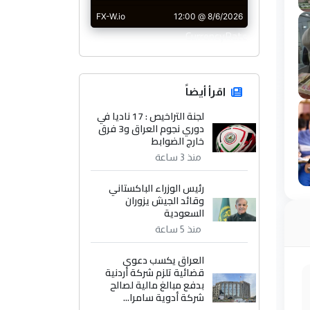
CurrencyRate
اقرأ أيضاً
لجنة التراخيص : 17 ناديا في
دوري نجوم العراق و3 فرق
خارج الضوابط
منذ 3 ساعة
رئيس الوزراء الباكستاني
وقائد الجيش يزوران
السعودية
منذ 5 ساعة
العراق يكسب دعوى
قضائية تلزم شركة أردنية
بدفع مبالغ مالية لصالح
شركة أدوية سامرا...