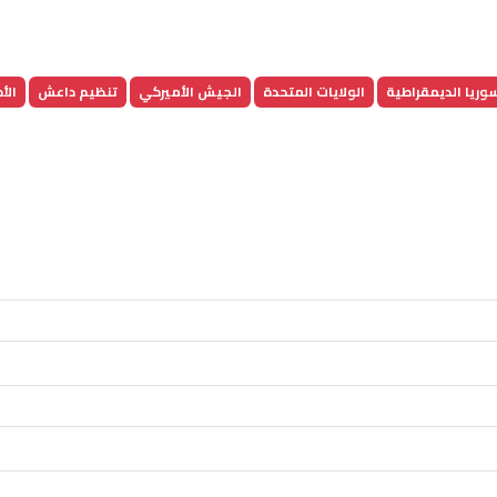
وريا الديمقراطية
الولايات المتحدة
الجيش الأميركي
تنظيم داعش
الأك