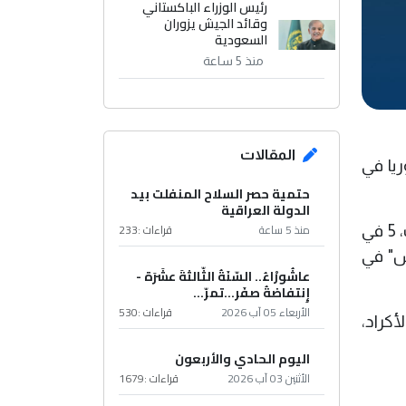
رئيس الوزراء الباكستاني
وقائد الجيش يزوران
السعودية
منذ 5 ساعة
المقالات
ريا في
حتمية حصر السلاح المنفلت بيد
الدولة العراقية
منذ 5 ساعة
قراءات :
233
وقالت القيادة العسكرية الوسطى الأميركية (سنتكوم) على إكس إن الجيش الأميركي شارك في 6 عمليات، 5 في
ش" في
عاشُورْاءُ.. السّنَةُ الثّالثةَ عشَرَة -
إِنتفاضةُ صفَر…تمرّ...
الأربعاء 05 آب 2026
قراءات :
530
كراد،
اليوم الحادي والأربعون
الأثنين 03 آب 2026
قراءات :
1679