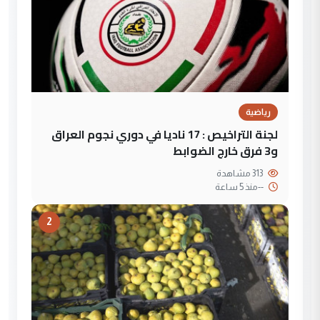
رياضية
لجنة التراخيص : 17 ناديا في دوري نجوم العراق
و3 فرق خارج الضوابط
313 مشاهدة
--
منذ 5 ساعة
2