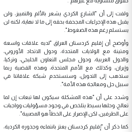
حقوق متساوية مع غيرهم".
ولفت إلى أن "الشارع الكردي يشعر بالألم والتمييز، ولن
يقبل هذه الإجراءات المجحفة بحقه إلى ما لا نهاية، لكنه لن
يستسلم رغم هذه الضغوط".
وأوضح أن إقليم كردستان العراق "لديه علاقات واسعة
ومتينة مع الولايات المتحدة، ودول الاتحاد الأوروبي،
والدول العربية، ودول مجلس التعاون الخليجي، وتركيا،
وإيران، وكذلك مع الأمم المتحدة، وهذه القضية ربما
ستذهب إلى التدويل، وسنستخدم شبكة علاقاتنا في
سبيل حل ومعالجة هذه الأمة".
وشدد على أن "هذه المشكلة سيكون لها تبعات إن لما
تعالج، وحلها بسيط يتلخص في وجود مسؤوليات وواجبات
على الطرفين، لكن الإصرار على الخطأ هو المصيبة".
كما ذكر أن "إقليم كردستان يعتز بانتماءه وجذوره الكردية،