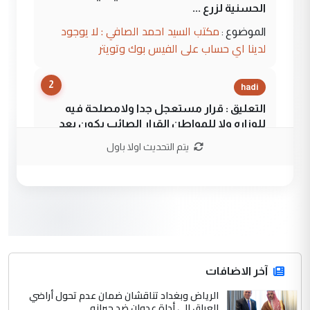
الحسنية لزرع ...
مكتب السيد احمد الصافي : لا يوجود
الموضوع :
لدينا اي حساب على الفيس بوك وتويتر
2
hadi
التعليق : قرار مستعجل جدا ولامصلحة فيه
للوزاره ولا للمواطن القرار الصائب يكون بعد
الاستماع للمدير ومغرفة ...
يتم التحديث اولا باول
وزير الصحة يعفي مدير مستشفى الكرخ
الموضوع :
العام في بغداد
3
سردار
التعليق : واحد من عصابة علي ماما يسقط
جنسية الرافد الثالث للعراق ومن اصول عريقة
ابا فرات ...
آخر الاضافات
الجواهري يرد على صدام حسين سل
الرياض وبغداد تناقشان ضمان عدم تحول أراضي
الموضوع :
العراق إلى أداة عدوان ضد جيرانه
مضجعيك يابن الزنا (نص كامل)