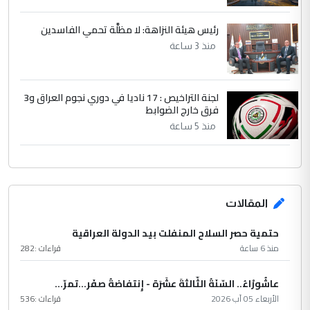
رئيس هيئة النزاهة: لا مظلَّة تحمي الفاسدين
منذ 3 ساعة
لجنة التراخيص : 17 ناديا في دوري نجوم العراق و3
فرق خارج الضوابط
منذ 5 ساعة
المقالات
حتمية حصر السلاح المنفلت بيد الدولة العراقية
منذ 6 ساعة
قراءات :
282
عاشُورْاءُ.. السّنَةُ الثّالثةَ عشَرَة - إِنتفاضةُ صفَر…تمرّ...
الأربعاء 05 آب 2026
قراءات :
536