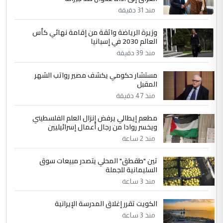
منذ 31 دقيقة
4
سردار
وزيرة الرياضة واثقة من إقامة نهائي كأس
العالم 2030 في إسبانيا
التعليق : واحد من عصابة علي ماما يسقط
منذ 39 دقيقة
جنسية الرافد الثالث للعراق ومن اصول عريقة
ابا فرات ...
مستشار حكومي يكشف مصير رواتب الشهر
الجواهري يرد على صدام حسين سل
الموضوع :
المقبل
مضجعيك يابن الزنا (نص كامل)
منذ 47 دقيقة
مطعم إيطالي يرفض إنزال العلم الفلسطيني
5
حيدر عاشور
ويخسر روادا من رجال أعمال إسرائيليين
التعليق : تحياتي لك استاذ حامدتركان. كلام
منذ 2 ساعة
دقيق ومسؤول؛ فالاستثمار الحقيقي للإنسان
تين "طقطق" المحلي يتصدر مبيعات سوق
وثروات البلد يعتمد على الكفاءة ...
السليمانية للجملة
بين الإهمال واغتصاب الأرض.. بلاد
الموضوع :
منذ 3 ساعة
الرافدين تعاني الجفاف والتصحر!!
الكويت تقرر إغلاق المدرسة الإيرانية
منذ 3 ساعة