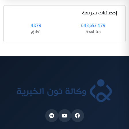
إحصائيات سريعة
4879
643,653,479
مشاهدة
تعليق