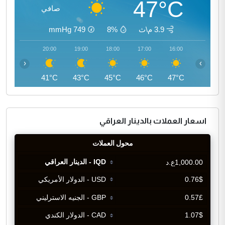
47°C
صافي
3.9 م\ث
8%
749
mmHg
21:00
20:00
19:00
18:00
17:00
16:00
‹
›
40°C
41°C
43°C
45°C
46°C
47°C
اسعار العملات بالدينار العراقي