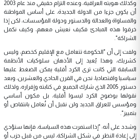
وكذلك هويته العراقية، وعنده التزام حقيقي منذ عام 2003
أن يكون جزءا من الدولة الجديدة، على أساس المواطنة
والمساواة والعدالة والدستور ودولة المؤسسات، لكن إذا
خرقوا هذه المبادئ فكيف نعيش معهم، وكيف نكمل
الشراكة".
ولفت إلى أن "الحكومة تتعامل مع الإقليم كخصم، وليس
كشريك، وهذا يُعيد إلى الأذهان سلوكيات الأنظمة
السابقة التي كانت ترى الكرد أقلية يمكن الضغط عليها
سياسيا واقتصاديا، نحن في القرن الحادي والعشرين، وبعد
دستور 2005 الذي شارك الجميع في كتابته وإقراره، ولذلك
نقولها بوضوح الكرد ليسوا أقلية، بل مكون أساسي
ومؤسس للعراق الجديد ولن نقبل أن نُعامل بانتقاص أو
بتمييز".
وشدد على أنه: "إذا استمرت هذه السياسة، فإنها ستؤدي
إلى إعادة النظر في شكل الشراكة، ليس من قبل حزب أو