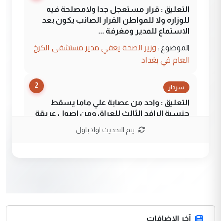
التعليق : قرار مستعجل جدا ولامصلحة فيه
للوزاره ولا للمواطن القرار الصائب يكون بعد
الاستماع للمدير ومغرفة ...
وزير الصحة يعفي مدير مستشفى الكرخ
الموضوع :
العام في بغداد
2
سردار
التعليق : واحد من عصابة علي ماما يسقط
جنسية الرافد الثالث للعراق ومن اصول عريقة
ابا فرات ...
يتم التحديث اولا باول
الجواهري يرد على صدام حسين سل
الموضوع :
مضجعيك يابن الزنا (نص كامل)
3
سردار
التعليق : واحد من عصابة علي ماما يسقط
جنسية الرافد الثالث للعراق ومن اصول عريقة
ابا فرات ...
آخر الاضافات