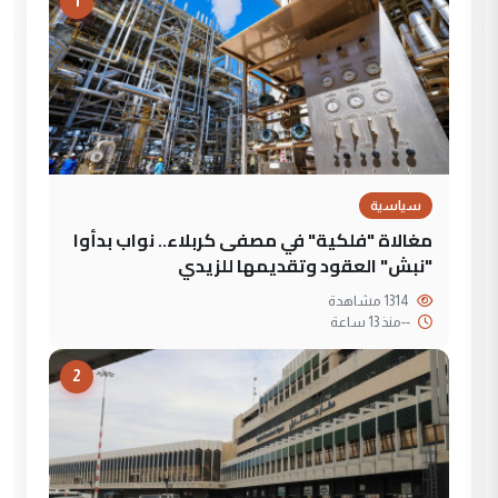
1
سياسية
مغالاة "فلكية" في مصفى كربلاء.. نواب بدأوا
"نبش" العقود وتقديمها للزيدي
1314 مشاهدة
--
منذ 13 ساعة
2