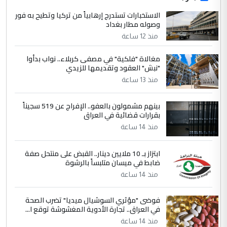
الجواهري يرد على صدام حسين سل
الاستخبارات تستدرج إرهابياً من تركيا وتطيح به فور
الموضوع :
وصوله مطار بغداد
مضجعيك يابن الزنا (نص كامل)
منذ 12 ساعة
4
حيدر عاشور
مغالاة "فلكية" في مصفى كربلاء.. نواب بدأوا
"نبش" العقود وتقديمها للزيدي
التعليق : تحياتي لك استاذ حامدتركان. كلام
منذ 13 ساعة
دقيق ومسؤول؛ فالاستثمار الحقيقي للإنسان
وثروات البلد يعتمد على الكفاءة ...
بينهم مشمولون بالعفو.. الإفراج عن 519 سجيناً
بين الإهمال واغتصاب الأرض.. بلاد
الموضوع :
بقرارات قضائية في العراق
الرافدين تعاني الجفاف والتصحر!!
منذ 14 ساعة
5
علي
ابتزاز بـ 10 ملايين دينار.. القبض على منتحل صفة
ضابط في ميسان متلبساً بالرشوة
التعليق : هذه الزيارة تنفع لبنان، دون الشعب
منذ 14 ساعة
العراقي، الذي احترق بحر الصيف، في حين
حكومة الزيدي ...
فوضى "مؤثري السوشيال ميديا" تضرب الصحة
نواف سلام في بغداد.. "الفيول" مقابل
الموضوع :
في العراق.. تجارة الأدوية المغشوشة توقع ا...
تصدير النفط العراقي
منذ 14 ساعة