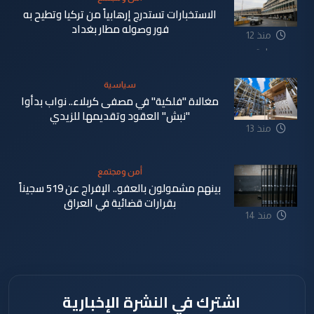
الاستخبارات تستدرج إرهابياً من تركيا وتطيح به
فور وصوله مطار بغداد
منذ 12
ساعة
سياسية
مغالاة "فلكية" في مصفى كربلاء.. نواب بدأوا
"نبش" العقود وتقديمها للزيدي
منذ 13
ساعة
أمن ومجتمع
بينهم مشمولون بالعفو.. الإفراج عن 519 سجيناً
بقرارات قضائية في العراق
منذ 14
ساعة
اشترك في النشرة الإخبارية