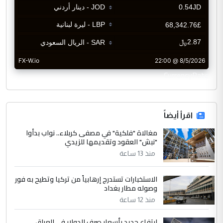
CurrencyRate
اقرأ أيضاً
مغالاة "فلكية" في مصفى كربلاء.. نواب بدأوا
"نبش" العقود وتقديمها للزيدي
منذ 13 ساعة
الاستخبارات تستدرج إرهابياً من تركيا وتطيح به فور
وصوله مطار بغداد
منذ 12 ساعة
ارتفاع جديد بأسعار صرف الدولار في العراق