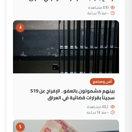
893 مشاهدة
--
منذ 15 ساعة
4
أمن ومجتمع
بينهم مشمولون بالعفو.. الإفراج عن 519
سجيناً بقرارات قضائية في العراق
482 مشاهدة
--
منذ 14 ساعة
5