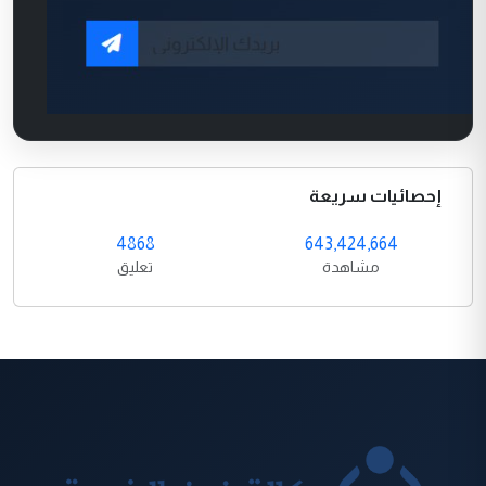
إحصائيات سريعة
4868
643,424,664
مشاهدة
تعليق