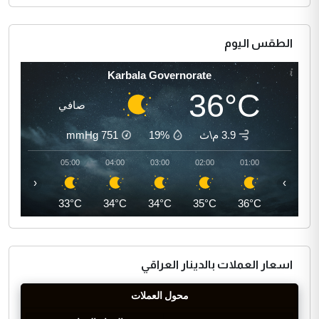
الطقس اليوم
Karbala Governorate
36°C
صافي
3.9 م\ث
19%
751
mmHg
06:00
05:00
04:00
03:00
02:00
01:00
‹
›
33°C
33°C
34°C
34°C
35°C
36°C
اسعار العملات بالدينار العراقي