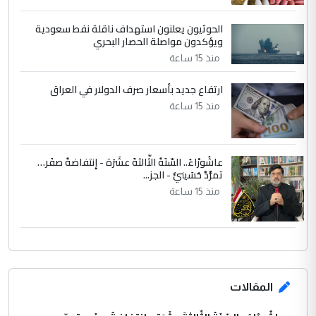
الحوثيون يعلنون استهداف ناقلة نفط سعودية
ويؤكدون مواصلة الحصار البحري
منذ 15 ساعة
ارتفاع جديد بأسعار صرف الدولار في العراق
منذ 15 ساعة
عاشُورْاءُ.. السّنَةُ الثّالثةَ عشَرَة - إِنتفاضةُ صفَر…
تمرُّدٌ حُسَينيٌّ - الجز...
منذ 15 ساعة
المقالات