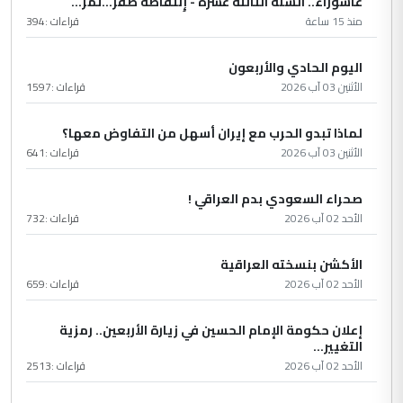
عاشُورْاءُ.. السّنَةُ الثّالثةَ عشَرَة - إِنتفاضةُ صفَر…تمرّ...
منذ 15 ساعة
قراءات :
394
اليوم الحادي والأربعون
الأثنين 03 آب 2026
قراءات :
1597
لماذا تبدو الحرب مع إيران أسهل من التفاوض معها؟
الأثنين 03 آب 2026
قراءات :
641
صحراء السعودي بدم العراقي !
الأحد 02 آب 2026
قراءات :
732
الأكشن بنسخته العراقية
الأحد 02 آب 2026
قراءات :
659
إعلان حكومة الإمام الحسين في زيارة الأربعين.. رمزية
التغيير...
الأحد 02 آب 2026
قراءات :
2513