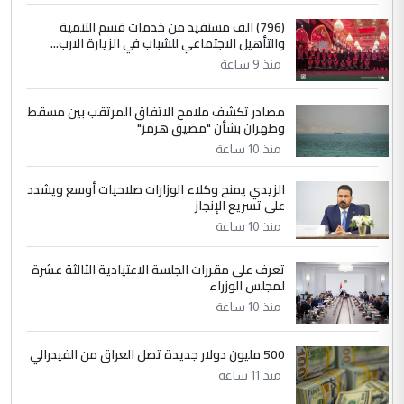
4
سردار
(796) الف مستفيد من خدمات قسم التنمية
والتأهيل الاجتماعي للشباب في الزيارة الارب...
التعليق : واحد من عصابة علي ماما يسقط
منذ 9 ساعة
جنسية الرافد الثالث للعراق ومن اصول عريقة
ابا فرات ...
مصادر تكشف ملامح الاتفاق المرتقب بين مسقط
الجواهري يرد على صدام حسين سل
الموضوع :
وطهران بشأن "مضيق هرمز"
مضجعيك يابن الزنا (نص كامل)
منذ 10 ساعة
الزيدي يمنح وكلاء الوزارات صلاحيات أوسع ويشدد
5
حيدر عاشور
على تسريع الإنجاز
التعليق : تحياتي لك استاذ حامدتركان. كلام
منذ 10 ساعة
دقيق ومسؤول؛ فالاستثمار الحقيقي للإنسان
وثروات البلد يعتمد على الكفاءة ...
تعرف على مقررات الجلسة الاعتيادية الثالثة عشرة
بين الإهمال واغتصاب الأرض.. بلاد
لمجلس الوزراء
الموضوع :
الرافدين تعاني الجفاف والتصحر!!
منذ 10 ساعة
500 مليون دولار جديدة تصل العراق من الفيدرالي
منذ 11 ساعة