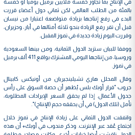
في الإنتاج بما تجاوز خمسة ملايين برميل يوميا أو خمسة
بالمئة من الطلب العالمي لكن ثماني دول أعضاء قررت
البدء في رفع إنتاجها بزيادة متواضعة اعتبارا من نيسان
قبل أن تقر رفع الزيادة بنحو ثلاثة أمثالها في أيار، وحزيران،
وقررت اليوم زيادة جديدة في تموز المقبل.
ووفقا للبيان ستزيد الدول الثمانية، ومن بينها السعودية
وروسيا، من إنتاجها اليومي المشترك بواقع 411 ألف برميل
في تموز.
وقال المحلل هاري تشيلينجيريان من أونيكس كابيتال
جروب "قرار أوبك بلس يُظهر أن حصة السوق على رأس
جدول الأعمال. إذا لم يحقق السعر الإيرادات المطلوبة،
تأمل (تلك الدول) في أن يحققه حجم (الإنتاج)".
واتفقت الدول الثماني على زيادة الإنتاج في تموز خلال
اجتماع عُقد عبر الإنترنت. وذكر مندوب في أوبك+ أن هذه
الدول ناقشت أيضا خيارات أخرى. وكانت مصادر مطلعة