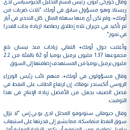
وقال خورخي ليون، رئيس قسم التحليل الجيوسياسي لدى
ريستاد وهو مسؤول سابق في أوبك، "ثلاث ضربات من
أوبك+، ولم تكن أي منها سهلة المنال. كان التحذير في أيار
ثم تأكيد في حزيران تلاه إطلاق رصاصة (زيادة بذات القدر)
في تموز".
وأعلنت دول أوبك+ الثماني زيادات منذ نيسان بلغ
مجموعها 1.37 مليون برميل يوميا أو 62 بالمئة من 2.2
مليون برميل يوميا من المستهدف إضافتها إلى السوق.
وقال مسؤولون في أوبك+، منهم نائب رئيس الوزراء
الروسي ألكسندر نوفاك، إن ارتفاع الطلب على النفط في
فصل الصيف يجعل من الأفضل زيادة الإنتاج في هذا
التوقيت.
وقال جيوفاني ستونوفو المحلل لدى يو.بي.إس "لا تزال
سوق النفط متماسكة، مما يشير إلى قدرتها على استيعاب
براميل إضافية. ومن المتوقع أن تكون الزيادة الفعلية أقل