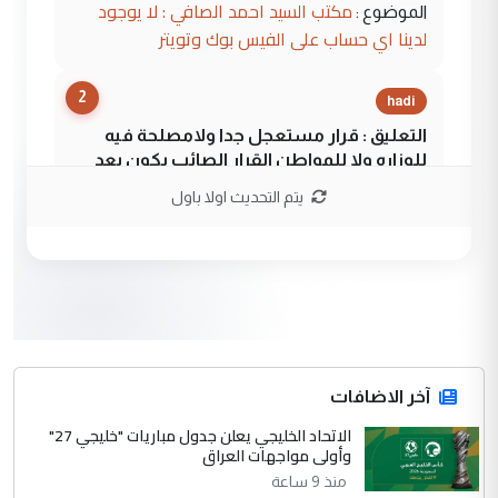
مكتب السيد احمد الصافي : لا يوجود
الموضوع :
لدينا اي حساب على الفيس بوك وتويتر
2
hadi
التعليق : قرار مستعجل جدا ولامصلحة فيه
للوزاره ولا للمواطن القرار الصائب يكون بعد
الاستماع للمدير ومغرفة ...
يتم التحديث اولا باول
وزير الصحة يعفي مدير مستشفى الكرخ
الموضوع :
العام في بغداد
3
سردار
التعليق : واحد من عصابة علي ماما يسقط
جنسية الرافد الثالث للعراق ومن اصول عريقة
ابا فرات ...
آخر الاضافات
الجواهري يرد على صدام حسين سل
الاتحاد الخليجي يعلن جدول مباريات "خليجي 27"
الموضوع :
وأولى مواجهات العراق
مضجعيك يابن الزنا (نص كامل)
منذ 9 ساعة