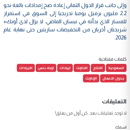
وإلى جانب قرار الدول الثماني إعادة ضخ إمدادات بالغة نحو
2.2 مليون برميل يوميا تدريجيا إلى السوق في استمرار
للمسار الذي بدأته في نيسان الماضي، لا يزال لدى أوبك+
شريحتان أخريان من التخفيضات ساريتين حتى نهاية عام
2026.
كلمات مفتاحية
السعودية
الانتاج
الانترنت
ايرادات
اوبك بلس
الايرادات
جدول الاعمال
الإنترنت
التعليقات
لا توجد تعليقات بعد. كن أول من يعلق!
اسمك