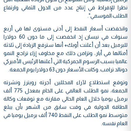
نظرا للإفراط في إنتاج عدد من الدول الثماني وارتفاع
الطلب الموسمي".
وانخفضت أسعار النفط إلى أدنى مستوى لها في أربع
سنوات في نيسان إذ انخفضت إلى ما دون 60 دولارا
للبرميل بعد أن أعلنت أوبك+ أنها سترفع الزيادة إلى ثلاثة
أمثالها في أيار، وتزامن ذلك مع مخاوف إزاء تراجع النمو
عالميا بسبب الرسوم الجمركية التي أعلنها الرئيس الأميركي
دونالد ترامب. وكانت الأسعار دون 63 دولارا يوم الجمعة.
وتوقع استطلاع لآراء المحللين أجرته رويترز ونشرته
الجمعة، نمو الطلب العالمي على الخام بمعدل 775 ألف
برميل يوميا خلال العام الحالي مقارنة مع توقعات وكالة
الطاقة الدولية في وقت سابق من الشهر بأن يبلغ
متوسط نمو الطلب على النفط 740 ألف برميل يوميا في
العام نفسه.