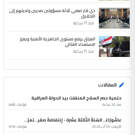
ذي قار تعفي ثلاثة مسؤولين صحيين وتحيلهم إلى
التحقيق
منذ 11 ساعة
العراق يرفع مستوى الجاهزية الأمنية ويعزز
الاستعداد القتالي
منذ 11 ساعة
المقالات
حتمية حصر السلاح المنفلت بيد الدولة العراقية
منذ 20 ساعة
قراءات :
448
عاشُورْاءُ.. السّنَةُ الثّالثةَ عشَرَة - إِنتفاضةُ صفَر…تمرّ...
الأربعاء 05 آب 2026
قراءات :
616