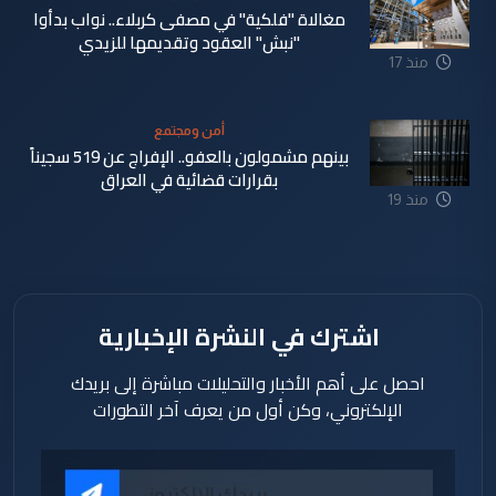
مغالاة "فلكية" في مصفى كربلاء.. نواب بدأوا
"نبش" العقود وتقديمها للزيدي
منذ 17
ساعة
أمن ومجتمع
بينهم مشمولون بالعفو.. الإفراج عن 519 سجيناً
بقرارات قضائية في العراق
منذ 19
ساعة
اشترك في النشرة الإخبارية
احصل على أهم الأخبار والتحليلات مباشرة إلى بريدك
الإلكتروني، وكن أول من يعرف آخر التطورات