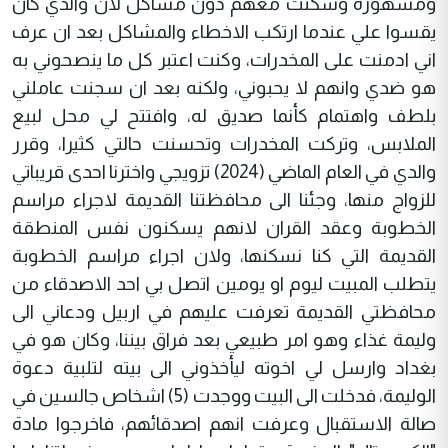
ومشهورة وسكنت معهم دون مشاكل لان والدي كان
يقسوا علي عندما ارتكب الاخطاء والمشاكل بعد ان عرف
اني ادمنت على المخدرات، وكنت اعتبر كل ما ينصحوني به
هو ضدي وانهم لا يحبوني، ولكنه بعد ان سجنت عاملني
بلطف واهتمام كأنما صديق له، وافتتح لي محل لبيع
الملابس، وتركت المخدرات وتحسنت حالتي كثيرا، وقرر
والدي في العام الماضي (2024) تزويجي واخترنا احدى قريباتي
للزواج منها، وجئنا الى محافظتنا القديمة لاجراء مراسم
الخطوبة وعقد القران لانهم يسكنون نفس المنطقة
القديمة التي كنا نسكنها، ولان اجراء مراسم الخطوبة
يتطلب المبيت ليوم او يومين اتصل بي احد الاصدقاء من
محافظتي القديمة تعرفت عليهم في اربيل ودعاني الى
وليمة غذاء وهو امر طبيعي بعد فراق بيننا، وكان هو في
بغداد وارسل لي اخوته ليأخذوني الى بيته لتلبية دعوة
الوليمة، فدخلت الى البيت ووجدت (5) اشخاص جالسين في
صالة الاستقبال وعرفت انهم اصدقائهم، فاخرجوا مادة