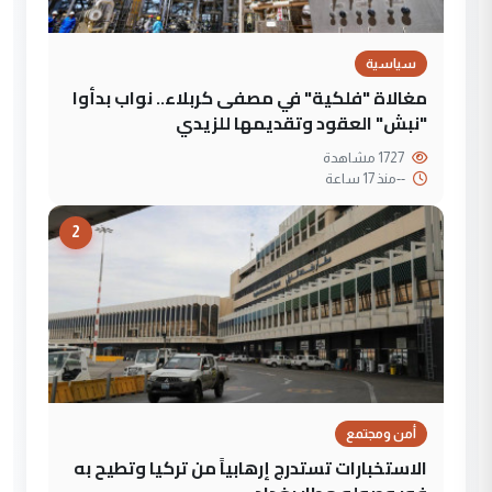
سياسية
مغالاة "فلكية" في مصفى كربلاء.. نواب بدأوا
"نبش" العقود وتقديمها للزيدي
1727 مشاهدة
--
منذ 17 ساعة
2
أمن ومجتمع
الاستخبارات تستدرج إرهابياً من تركيا وتطيح به