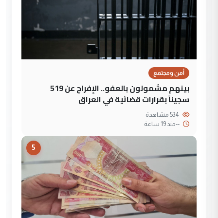
أمن ومجتمع
بينهم مشمولون بالعفو.. الإفراج عن 519
سجيناً بقرارات قضائية في العراق
534 مشاهدة
--
منذ 19 ساعة
5