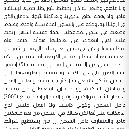
وانا منهم، وظهر انه كان يخطط لتوريطنا جميعا ليستفاد
ماديا، ولا يهمه الحاق الاذى بنا وبعائلاتنا نتيجة الادمان الذي
جر ارجلنا اليه، وحكم علي بالسجن لمدة سنة واحدة، وعندما
وضعت في سجن بمحافظتي لمدة خمسة اشهر ارتحت
قليلا لاني ابتعدت عن تعاطيها وبدأت اصمد امام
مضاعفاتها، ولكن في نفس العام نقلت الى سجن كبير في
العاصمة بغداد لقضاء الاشهر الاربعة المتبقية من الحكم
الصادر بحقي لان السنة في السجون تحتسب (9) اشهر،
وعاد الضرر علي لان تلك الحبوب يتم تداولها وبيعها داخل
السجن بشكل طبيعي جدا اكثر مما يتم تداولها في المدن
والمناطق السكنية، ووجدت ان المتعاطين من مختلف
الاعمار الشبابية والكبيرة، وتباع الحبة الواحدة بمبلغ (3000)
داخل السجن، وكوني كاسب ولا اعمل فليس لدي
الامكانية لشرائها لكن هناك في السجن من هم متمكنين
ماديا والمتعارف داخل السجن ان من يستطيع شرائها
يوزع لمن لا يستطيع الشراء، فعدت مرة ثانية الى الادمان".