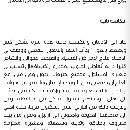
انتكاسة ثانية
عاد الى الادمان وانتكست حالته هذه المرة بشكل كبير
ويصفها بالقول" بدأت اشعر بالانهيار النفسي ووصف لي
الاطباء علاج لامراض نفسية، واصبحت عدواني واتشاجر
كثيرا اذا لم أتعاطي الحبوب المخدرة ارتكب افعال تسبب لي
ولغيري المشاكل، وجميع تصرفاتي بدون وعي مني، مع
العلم ان طبيعتي قبل التورط بالإدمان هادئة وغير عدوانية
وانا من عائلة صغيرة مسالمة، واكملت محكوميتي وجئت
الى اهلي فوجدتهم انتقلوا للسكن في محافظة اربيل
وعرفت ذلك من اقاربي الذين يسكنون قربنا، فجاء اهلي
الى منطقتنا القديمة واخذوني الى اربيل، ونحن من بيت
معروف باخلاقه وتدينه وسمعته وعشيرة محترمة