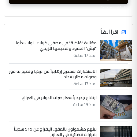
CurrencyRate
اقرأ أيضاً
مغالاة "فلكية" في مصفى كربلاء.. نواب بدأوا
"نبش" العقود وتقديمها للزيدي
منذ 17 ساعة
الاستخبارات تستدرج إرهابياً من تركيا وتطيح به فور
وصوله مطار بغداد
منذ 17 ساعة
ارتفاع جديد بأسعار صرف الدولار في العراق
منذ 19 ساعة
بينهم مشمولون بالعفو.. الإفراج عن 519 سجيناً
بقرارات قضائية في العراق