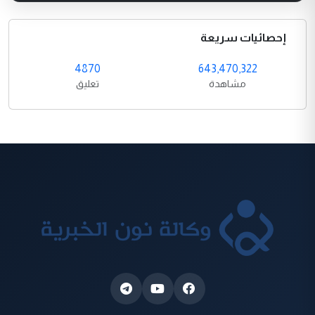
إحصائيات سريعة
4870
643,470,322
مشاهدة
تعليق