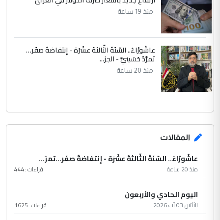
ارتفاع جديد بأسعار صرف الدولار في العراق
منذ 19 ساعة
عاشُورْاءُ.. السّنَةُ الثّالثةَ عشَرَة - إِنتفاضةُ صفَر…
تمرُّدٌ حُسَينيٌّ - الجز...
منذ 20 ساعة
المقالات
عاشُورْاءُ.. السّنَةُ الثّالثةَ عشَرَة - إِنتفاضةُ صفَر…تمرّ...
منذ 20 ساعة
قراءات :
444
اليوم الحادي والأربعون
الأثنين 03 آب 2026
قراءات :
1625