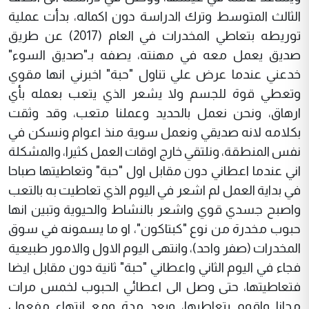
الثالث المتوسط وترك الدراسة دون اكماله، بدأت عملية
توريطه بتعاطي المخدرات في العام (2017) عن طريق
صديق يعمل معه في مهنته، يصفه بـ"صديق السوء"
خدعني عندما عرض علي تناول "حبة" اخبرني انها مقوي
وتعطي قوة للجسم ولا يشعر الذي يتعب بعمله بأي
ارهاق، ونحن نعمل بالحديد وعملنا متعب، وقد وثقت
بكلامه لانه صديقي ونعمل سوية منذ اعوام ونسكن في
نفس المنطقة، ونلتقي خارج اوقات العمل كثيرا، والمشكلة
اني عندما اعطاني دون مقابل اول "حبة" وتعاطيتها صباحا
في بداية العمل لم اشعر في اليوم الذي تعاطيت به بالتعب
واصبح جسدي قوي واشعر بالنشاط والحيوية وتبين انها
حبوب مخدرة من نوع "كبتاكون"، او ما يسمونه في سوق
المخدرات (صفر واحد)، وانتهى اليوم الاول والامور طبيعية
فجاء في اليوم الثاني واعطاني "حبة" ثانية دون مقابل ايضا
فتعاطيتها، حتى وصل الى اعطائي الحبوب لخمس مرات
مجانا واقوم بتعاطيها، وبعد مدة ومع انتهاء مفعول