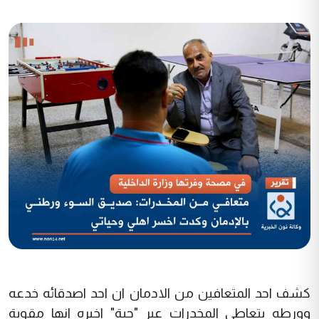
كشف احد المتعافين من الادمان ان احد اصدقائه خدعه
وورطه بتعاطي المخدرات عبر "حبة" اخبره انها مقوية