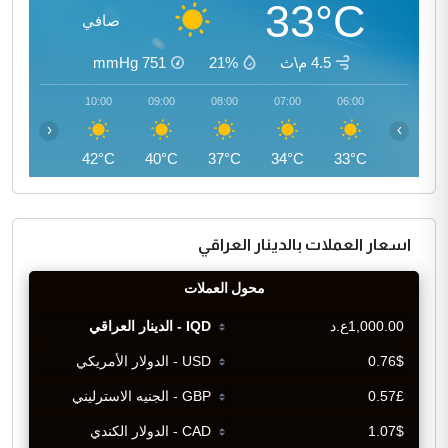
33°C
صافي
4.5 م\ث
21%
751
mmHg
11:00
10:00
09:00
08:00
07:00
06:00
‹
›
44°C
42°C
40°C
37°C
34°C
33°C
اسعار العملات بالدينار العراقي