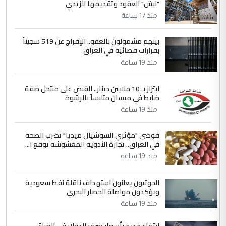
"نبش" العقود وتقديمها للزيدي
التعليق : تحياتي لك استاذ حامدتركان. كلام
منذ 17 ساعة
دقيق ومسؤول؛ فالاستثمار الحقيقي للإنسان
وثروات البلد يعتمد على الكفاءة ...
بينهم مشمولون بالعفو.. الإفراج عن 519 سجيناً
بين الإهمال واغتصاب الأرض.. بلاد
الموضوع :
بقرارات قضائية في العراق
الرافدين تعاني الجفاف والتصحر!!
منذ 19 ساعة
5
علي
ابتزاز بـ 10 ملايين دينار.. القبض على منتحل صفة
ضابط في ميسان متلبساً بالرشوة
التعليق : هذه الزيارة تنفع لبنان، دون الشعب
منذ 19 ساعة
العراقي، الذي احترق بحر الصيف، في حين
حكومة الزيدي ...
فوضى "مؤثري السوشيال ميديا" تضرب الصحة
نواف سلام في بغداد.. "الفيول" مقابل
الموضوع :
في العراق.. تجارة الأدوية المغشوشة توقع ا...
تصدير النفط العراقي
منذ 19 ساعة
الحوثيون يعلنون استهداف ناقلة نفط سعودية
ويؤكدون مواصلة الحصار البحري
منذ 19 ساعة