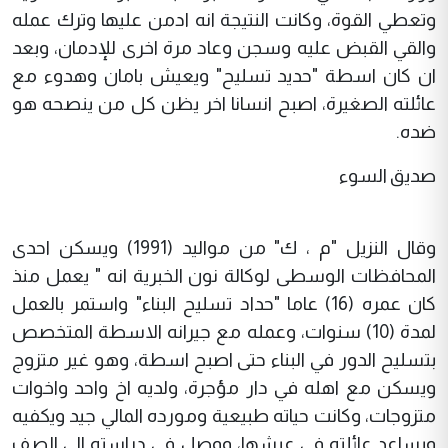
وتعطي القوة، وكانت النتيجة انه ادمن عليها وترك عمله
والقي القبض عليه وسجن وعاد مرة اخرى للإدمان، وبعد
ان كان اسطة "حديد تسليح" ويعيش بامان وهدوء مع
عائلته الصغيرة، اصبح انسانا اخر يظن كل من ينصحه هو
ضده.
صديق السوء
وقال النزيل "م ، ك" من مواليد (1991) ويسكن احدى
المحافظات الوسطى لوكالة نون الخبرية انه " يعمل منذ
كان عمره (16) عاما "حداد تسليح البناء" واستمر بالعمل
لمدة (10) سنوات، وعمله مع جيرانه الاسطة المتخصص
بتسليح الدور في البناء حتى اصبح اسطة، وهو غير متزوج
ويسكن مع اهله في دار مؤجرة، ولديه اخ واحد واخوات
متزوجات، وكانت حياته طبيعية ومورده المالي جيد ويكفيه
ويساعد عائلته في عيشها، ووصل في دراسته الى الصف