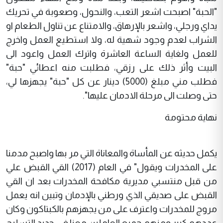
"الحبة" اصبحت اشعر التعب، والنحول، وصعوبة في تحريك
يداي ورجلي، واشعر بالإرهاق، والامتناع عن تناول الطعام او
الشراب لعدم وجود شهية له، ولا استطيع العمل واخرج
للعمل ولغاية الساعة العاشرة واترك العمل واعود الى
البيت وأثر ذلك على رزقي، فطلبت منه اعطائي "حبة"
فطلب مني مبلغ (5000) دينار عن كل "حبة" يجهزها لي،
حتى وصلت الى مرحلة الادمان عليها".
نهاية محتومة
يكمل حديثه عن المأساة والمعاناة التي مر بها واصبح مدمنا
على المخدرات ويقول" في العام (2017) القي القبض علي
من قبل منتسبي مديرية مكافحة المخدرات بعد ان القي
القبض على صديقي الذي ورطني بالإدمان وتبين انه يعمل
مروج للمخدرات واعترف على من يجهزهم بالكبتاكون وكان
عددهم كبير ومنهم جميع العاملين معنا في حديد التسليح