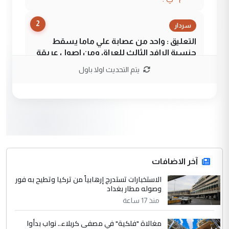
2
سردار
التعليق : واحد من عصابة علي ماما يسقط
جنسية الرافد الثالث للعراق ومن اصول عريقة
ابا فرات ...
يتم التحديث اولا باول
الجواهري يرد على صدام حسين سل
الموضوع :
مضجعيك يابن الزنا (نص كامل)
3
سردار
التعليق : واحد من عصابة علي ماما يسقط
جنسية الرافد الثالث للعراق ومن اصول عريقة
ابا فرات ...
آخر الاضافات
الجواهري يرد على صدام حسين سل
الاستخبارات تستدرج إرهابياً من تركيا وتطيح به فور
الموضوع :
وصوله مطار بغداد
مضجعيك يابن الزنا (نص كامل)
منذ 17 ساعة
4
حيدر عاشور
مغالاة "فلكية" في مصفى كربلاء.. نواب بدأوا