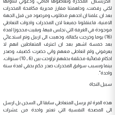
"الكريستال" المخدرة وتعاطوها امامي، ودعوني لتناولها
لكني رفضت، وداهمتنا مفارز مديرية مكافحة المخدرات
بعد ان علمنا ان احدهم مطلوب ومرصود من قبل الجهة
الامنية، فاعتقلونا جميعنا لان المخدرات وادوات التعاطي
موجودة في الغرفة التي نجلس فيها، وبقيت محجوزا لمدة
(16) يوما وخرجت بكفالة، وذهبت الى اربيل وتم استدعائي
بعد خمسة اشهر بعد ان اعترف المتعاطين انهم لا
يعرفوني ولم اتعاطى معهم واني حضرت كضيف، وصدر
احكام قضائية مختلفة بحقهم تراوحت بين (6 ــ 10) سنوات،
بينما وبسبب سوابق المخدرات صدر حكم بحقي لمدة سنة
واحدة".
سبيل النجاة
هذه المرة لم يرسل المتعاطي سابقا الى السجن بل ارسل
الى المصحة النفسية التي تعتبر واحدة من عشرات