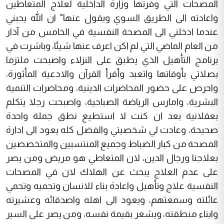
المصحات التي وفرتها وزارة الداخلية لعلاج المتعاطين
واعادته الى الطريق السوي ويقول عنها" ان الله يحبني
عندما ادخلني الى المصحة النفسية في الخامس من آذار
من العام الماضي التي لم اكن اعرف عنها شيئا، وباشرت في
برنامج التأهيل الذي يطبق على النزلاء واصبحت ملتزما
بصلاتي بأوقاتها واتعبد وأقرأ القرآن والادعية المأثورة،
واحرص على حضور المحاضرات الدينية، ومحاضرات التنمية
البشرية، وامارس الرياضة الصباحية، واصبحت رجلا يتكلم
بعقلانية بعد ان كنت لا استطيع نطق جملة واحدة
صحيحة، وعادت لي شخصيتي والفضل كله يعود الى ادارة
المصحة من كبار الضباط وجميع المنتسبين والمتخصصين
بعلاجنا ورجال الدين، لان المتعاطي هو مريض ومن يصر
على عدم العلاج يبحث عن الهلاك لان في المصحات
النفسية علاج وتأهيل واعادة بناء للانسان وتحميه وتحمي
عائلته وسمعتهم، ويعود الى اهله واصدقائه وعشيرته
وابناء منطقته، ويشعر بقيمة نفسه، ومن يصر على السير