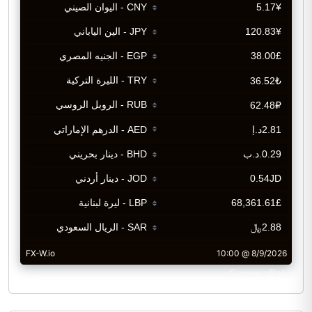
CurrencyRate