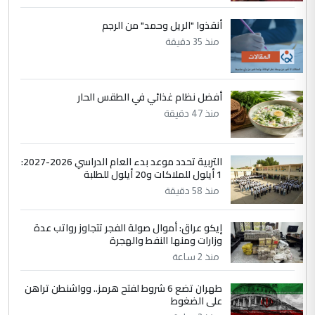
جامعاتها سنويا
أنقذوا "الريل وحمد" من الرجم
5
منذ 35 دقيقة
عبد الأمير جاسم هليل
التعليق : نحن اباء الطلاب الأوائل على العراق
نتشرف بلقاء السيد احمد الصافي في العتبات
الحسنية لزرع ...
أفضل نظام غذائي في الطقس الحار
مكتب السيد احمد الصافي : لا يوجود
منذ 47 دقيقة
الموضوع :
لدينا اي حساب على الفيس بوك وتويتر
التربية تحدد موعد بدء العام الدراسي 2026-2027:
1 أيلول للملاكات و20 أيلول للطلبة
منذ 58 دقيقة
إيكو عراق: أموال صولة الفجر تتجاوز رواتب عدة
وزارات ومنها النفط والهجرة
منذ 2 ساعة
طهران تضع 6 شروط لفتح هرمز.. وواشنطن تراهن
على الضغوط