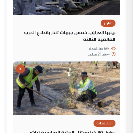
تقارير
بينها العراق.. خمس جبهات تنذر باندلاع الحرب
العالمية الثالثة
697 مشاهدة
--
منذ 21 ساعة
5
اخبار محلية
بطول 90 كيلومترًا.. العتبة العباسية تباشر