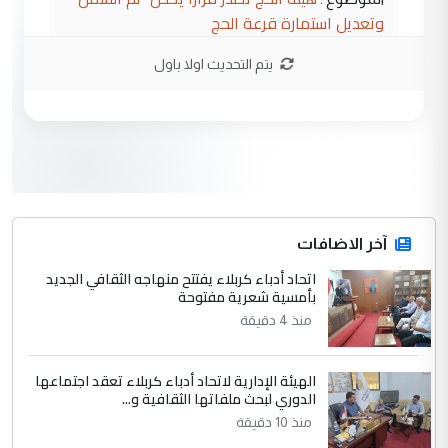
وتعديل استمارة قرعة الحج
يتم التحديث اولا باول
3
hadi
التعليق : تحيه اخويه حسينيه اي انسان مهما
كان محدود المعرفه بتفاصيل احداث المنطقه
يقول بما لايقبل ...
أردوغان يؤكد ان اتفاقية مكة للدفاع
الموضوع :
المشترك لا تستهدف أية دولة ومفتوحة لانضمام
الدول الشقيقة
آخر الاضافات
اتحاد أدباء كربلاء يفتتح منهاجه الثقافي الجديد
4
بأمسية شعرية مفتوحة
يوسف غزوان عصمت
منذ 4 دقيقة
التعليق : بكالوريوس فيزياء طبية متزوج و
زوجتي أيضا بكالوريوس سكني بغداد أرغب في
إكمال دراستي داخل ...
الهيئة الإدارية لاتحاد أدباء كربلاء تعقد اجتماعها
السعودية توافق على الاستمرار في
الدوري لبحث ملفاتها الثقافية و...
الموضوع :
إعطاء 100 منحة دراسية للطلبة العراقيين في
منذ 10 دقيقة