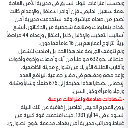
وبحسب اعترافات اللواء السابق في مديرية الأمن العامة،
نعمة سهيل الدليمي، فإن أوامر الاعتقال والإعدام كانت
تصدر من صدام مباشرة. وقد استخدمت مديرية أمن
بغداد، بتعليمات ومتابعة شخصية من الدكتاتور، أبشع
أساليب التعذيب والإذلال خلال اعتقال وإعدام 44 مراهقاً
بريئاً، تتراوح أعمارهم بين 16 عاماً فما دون.
ولم تتوقف الجريمة عند هذا الحد، بل امتدت لتشمل
اختطاف نحو 632 مواطناً من آباء وأمهات وإخوة وأخوات
وأقارب الطلبة الأبرياء من شوارع مدينة الكاظمية،
وإعدامهم ودفنهم في مقابر جماعية، ليرتفع العدد
الإجمالي لضحايا هذه المذبحة إلى 676 طفلاً وشاباً وشابة
ورجلاً وامرأة وكبار السن.
-شهادات صادمة واعترافات مرعبة
يروي المجرم الدليمي تفاصيل إضافية عن تلك الليلة
السوداء في 14 أيار 1981، حيث اقتحمت قوة كبيرة من
ضباط ومراتب مديرية أمن بغداد، مدعمة بفوج الطوارئ،