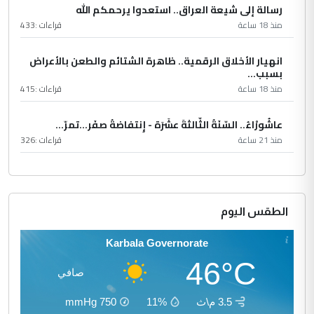
رسالة إلى شيعة العراق.. استعدوا يرحمكم الله
منذ 18 ساعة
قراءات :
433
انهيار الأخلاق الرقمية.. ظاهرة الشتائم والطعن بالأعراض
بسبب...
منذ 18 ساعة
قراءات :
415
عاشُورْاءُ.. السّنَةُ الثّالثةَ عشَرَة - إِنتفاضةُ صفَر…تمرّ...
منذ 21 ساعة
قراءات :
326
الطقس اليوم
Karbala Governorate
46°C
صافي
3.5 م\ث
11%
750
mmHg