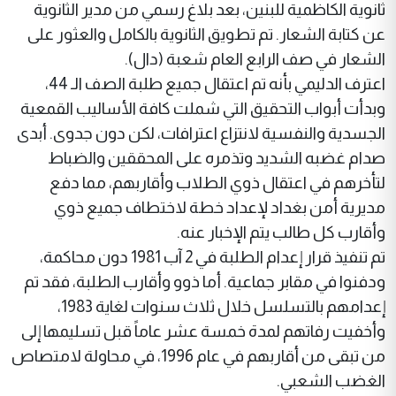
ثانوية الكاظمية للبنين، بعد بلاغ رسمي من مدير الثانوية
عن كتابة الشعار. تم تطويق الثانوية بالكامل والعثور على
الشعار في صف الرابع العام شعبة (دال).
اعترف الدليمي بأنه تم اعتقال جميع طلبة الصف الـ 44،
وبدأت أبواب التحقيق التي شملت كافة الأساليب القمعية
الجسدية والنفسية لانتزاع اعترافات، لكن دون جدوى. أبدى
صدام غضبه الشديد وتذمره على المحققين والضباط
لتأخرهم في اعتقال ذوي الطلاب وأقاربهم، مما دفع
مديرية أمن بغداد لإعداد خطة لاختطاف جميع ذوي
وأقارب كل طالب يتم الإخبار عنه.
تم تنفيذ قرار إعدام الطلبة في 2 آب 1981 دون محاكمة،
ودفنوا في مقابر جماعية. أما ذوو وأقارب الطلبة، فقد تم
إعدامهم بالتسلسل خلال ثلاث سنوات لغاية 1983،
وأخفيت رفاتهم لمدة خمسة عشر عاماً قبل تسليمها إلى
من تبقى من أقاربهم في عام 1996، في محاولة لامتصاص
الغضب الشعبي.