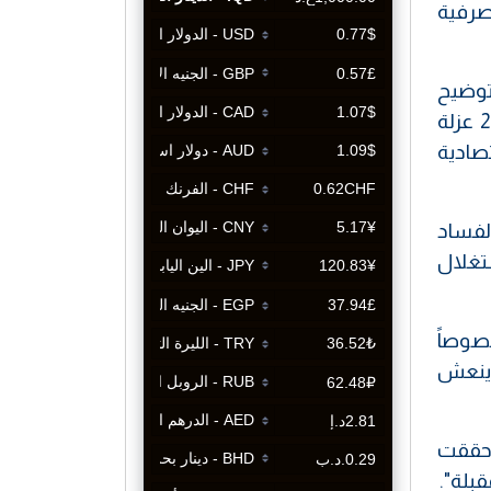
صرفية
توضيح
صورة العلاقة العراقية مع المحيط العربي والمؤسسات الإقليمية"، مبيناً أن "العراق شهد بعد عام 2003 عزلة
تصادية
الفساد
ستغلال
خصوصاً
وينعش
ل حققت
قبلة".