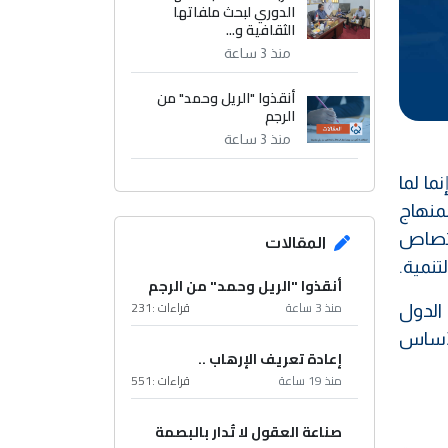
الدوري لبحث ملفاتها
الثقافية و...
منذ 3 ساعة
أنقذوا "الريل وحمد" من
الرجم
منذ 3 ساعة
ما لما
منهاج
اختصاص
المقالات
تنمية.
أنقذوا "الريل وحمد" من الرجم
منذ 3 ساعة
قراءات :
231
 الدول
الأساس
إعادة تعريف الإرهاب ..
منذ 19 ساعة
قراءات :
551
صناعة العقول لا تُدار بالبصمة