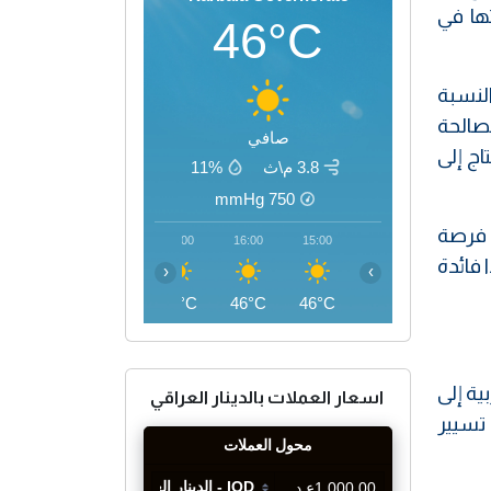
ها في
46°C
انية رفع هذه النسبة
لزراعية الصالحة
صافي
اج إلى
3.8 م\ث
11%
mmHg
750
مثل فرصة
19:00
18:00
17:00
16:00
15:00
 فائدة
‹
›
43°C
45°C
46°C
46°C
46°C
ية إلى
اسعار العملات بالدينار العراقي
تسيير