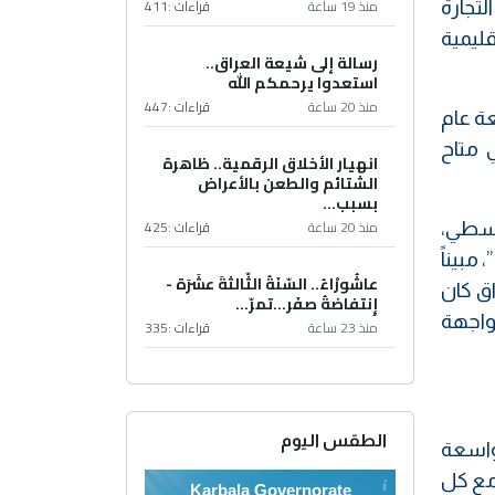
منذ 19 ساعة
قراءات :
411
تجارة
قليمية
رسالة إلى شيعة العراق..
استعدوا يرحمكم الله
منذ 20 ساعة
قراءات :
447
عة عام
ي متاح
انهيار الأخلاق الرقمية.. ظاهرة
الشتائم والطعن بالأعراض
بسبب...
منذ 20 ساعة
قراءات :
425
توسطي،
مبيناً
عاشُورْاءُ.. السّنَةُ الثّالثةَ عشَرَة -
ق كان
إِنتفاضةُ صفَر…تمرّ...
واجهة
منذ 23 ساعة
قراءات :
335
الطقس اليوم
 واسعة
 مع كل
Karbala Governorate