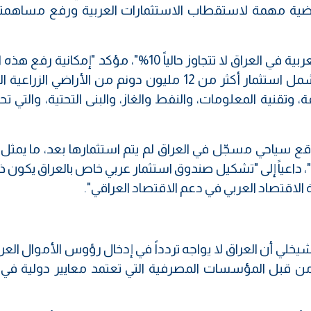
أرضية مهمة لاستقطاب الاستثمارات العربية ورفع مساهمت
وأوضح الخزعلي، أن "مساهمة الاستثمارات العربية في العراق لا تتجاوز حالياً 10%"، مؤكد "إمك
إلى 30–40% من خلال مشاريع استراتيجية تشمل استثمار أكثر من 12 مليون دونم من الأراضي ا
وتقنية المعلومات، والنفط والغاز، والبنى التحتية، والتي تحت
لي إلى "وجود أكثر من 22 ألف موقع سياحي مسجّل في العراق لم يتم استثمارها بعد، ما ي
، داعياً إلى "تشكيل صندوق استثمار عربي خاص بالعراق يكون ذا
لاقتصاد العربي في دعم الاقتصاد العراقي".
شيخلي أن العراق لا يواجه تردداً في إدخال رؤوس الأموال العرب
من قبل المؤسسات المصرفية التي تعتمد معايير دولية في 