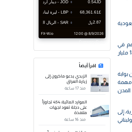
عودية
CurrencyRate
هم في
تأسيس مدن صناعية وزراعية وتجارية، ويدعم بناء اقتصاد مستدام"، مؤكدا أن "العراق بحاجة إلى زراعة نحو 18 مليار
اقرأ أيضاً
 بوابة
الزيدي يدعو ماكرون إلى
زيارة العراق
 مهمة
منذ 17 ساعة
المدن
الموارد المائية: 454 تجاوزاً
على دجلة تعود لجهات
ة، إلى
متنفذة
بناني
منذ 16 ساعة