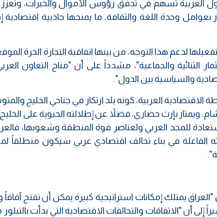
ل العربية تسهم في تدفق رؤوس الأموال والخبرات، وتعزز ال
تاز بعوامل وحدة اللغة والثقافة، ما يمنحها جاذبية اقتصادية إ
عيلها لدعم هذا التوجه، من بينها اتفاقية التجارة الحرة الموق
ستثمار الثنائية والجماعية"، مشدداً على أن "مناخ التعاون العرب
ادية والسياسية بين الدول".
رطة الاقتصادية العربية، كونه بلد ارتكاز في جناحي الخليج والم
شام، ويمتاز بإرث حضاري، فضلاً عن إطلالته الحيوية على الخليج”، 
ستعادة للمجد العربي ولعناصر قوة المنطقة وشعوبها، فالعرا
ته الفاعلة في بناء تحالف اقتصادي عربي سيكون منطلقاً لم
".
 "العراق يمتلك إمكانات استراتيجية كبيرة يمكن أن تفتح آفاقاً
ً إلى أن "الاتفاقات والتحالفات الاقتصادية التي بدأت بالتبلور