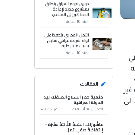
دوري نجوم العراق ينطلق
بمشروع جديد لإعادة
الجماهير إلى الملاعب
منذ 10 ساعة
الأمن المصري يتحفظ على
لواء شرطة عراقي سابق
بسبب مليار جنيه
منذ 10 ساعة
ني
ه
المقالات
غير
حتمية حصر السلاح المنفلت بيد
الى
الدولة العراقية
الخميس 06 آب 2026
قراءات :
629
عاشُورْاءُ.. السّنَةُ الثّالثةَ عشَرَة -
إِنتفاضةُ صفَر…تمرّ...
من