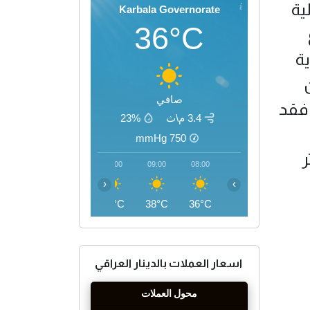
ية
Karbala Governorate
36°C
ة
صافي
 فقد
3.4 م\ث
23%
mmHg
750
ر
12:00
11:00
10:00
09:00
08:00
‹
›
44°C
43°C
41°C
38°C
36°C
اسعار العملات بالدينار العراقي