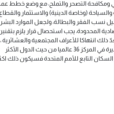
بيئي ومكافحة التصحر والتملح، مع وضع خطط عمل
السياحة (وخاصة الدينية) والاستثمار والقطاع
يل نسب الفقر والبطالة، ولجعل الموارد البشري
تصادية المحدودة، يجب استحصال قرار يلزم بتقنين
ّ ذلك انتهاكا للأعراف المجتمعية والعشائرية ،
تم تصنيف العراق في الإحصائية الأخيرة في المركز 36 عالميا من حيث الدول الأكثر
كان التابع للأمم المتحدة فسيكون ذلك اكث