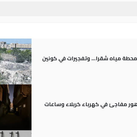
ر محطة مياه شقرا… وتفجيرات في كونين
 تدهور مفاجئ في كهرباء كربلاء وساعات