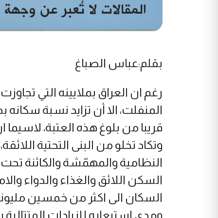
بقلم:عباس الصباغ
رغم ان العراق بملايينه التي تجاوزت 
المنفلت، الا أن تزايد نسبة سكانه
قريبا من بلوغ هذه العتبة، لاسيما
وتكاد تخلو من البنى التحتية اللائ
النظامية والمهمّشة والكائنة تحت
السكن اللائق والغذاء والدواء والام
السكان الى اكثر من خمسين مليونا 
ومدى استيعابه للزيادات المتتالية س