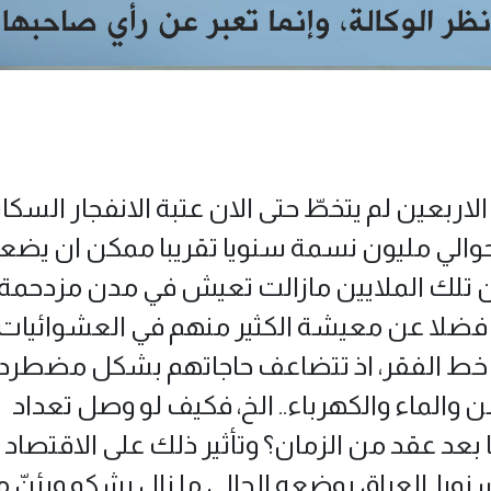
الاربعين لم يتخطّ حتى الان عتبة الانفجار السكا
 بحوالي مليون نسمة سنويا تقريبا ممكن ان يضع
 ان تلك الملايين مازالت تعيش في مدن مزدحمة
قة، فضلا عن معيشة الكثير منهم في العشوائيات 
 خط الفقر، اذ تتضاعف حاجاتهم بشكل مضطرد 
ن والماء والكهرباء.. الخ، فكيف لو وصل تعداد
بعد عقد من الزمان؟ وتأثير ذلك على الاقتصاد
نويا. العراق بوضعه الحالي ما زال يشكو ويئنّ 