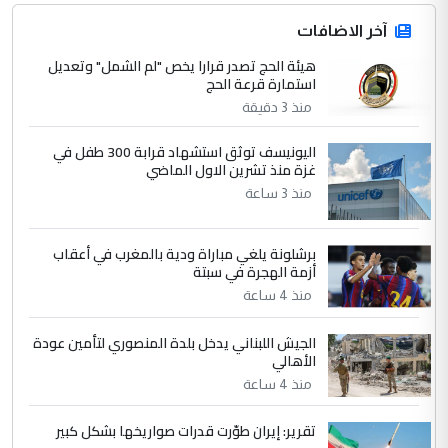
جنسية الرافد الثالث للعراق ومن اصول عريقة
ابا فرات ...
آخر الاضافات
الجواهري يرد على صدام حسين سل
هيئة الحج تصدر قرارا يخص "لم الشمل" وتعديل
الموضوع :
استمارة قرعة الحج
مضجعيك يابن الزنا (نص كامل)
منذ 3 دقيقة
4
سردار
اليونيسف توثق استشهاد قرابة 300 طفل في
غزة منذ تشرين الاول الماضي
التعليق : واحد من عصابة علي ماما يسقط
منذ 3 ساعة
جنسية الرافد الثالث للعراق ومن اصول عريقة
ابا فرات ...
الجواهري يرد على صدام حسين سل
برشلونة يلغي مباراة ودية بالمغرب في أعقاب
الموضوع :
أزمة الهجرة في سبتة
مضجعيك يابن الزنا (نص كامل)
منذ 4 ساعة
5
حيدر عاشور
الجيش اللبناني يدخل بلدة المنصوري لتأمين عودة
الأهالي
التعليق : تحياتي لك استاذ حامدتركان. كلام
دقيق ومسؤول؛ فالاستثمار الحقيقي للإنسان
منذ 4 ساعة
وثروات البلد يعتمد على الكفاءة ...
تقرير: إيران طوّرت قدرات صواريخها بشكل كبير
بين الإهمال واغتصاب الأرض.. بلاد
الموضوع :