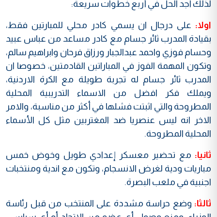
لذلك اجد الحل في أربع خطوات سريعة:
اولا:
على درجال ان يسمي كادر محلي للمبارتين فقط،
بقيادة المدرب ثائر جسام مع كادر مساعد من عباس عبيد
وحسام فوزي واحمد عبدالجبار ورزاق فرحان وابراهيم سالم،
وتكون المهمة الفوز في المباراتين القادمتين، خصوصا ان
المدرب ثائر جسام له تجربة طويلة مع الكرة الاردنية،
ويملك فكر افضل من الاسماء التدريبية المحلية
المطروحة والتي اثبتت فشلها في أكثر من مناسبة، والامر
الاخر انه ليس عنصريا ضد المغتربين مثل كل الأسماء
المحلية المطروحة.
ثانيا:
مع تحضير معسكر إعدادي طويل وخوض خمس
مباريات ودية لغرض الانسجام، وتكون مع اندية ومنتخبات
اجنبية في ملعب البصرة.
ثالثا:
وضع حراسة مشددة على المنتخب من قبل رئاسة
الوزراء، ومنع وصول أي عضو من الاتحاد أو أي سياسي،