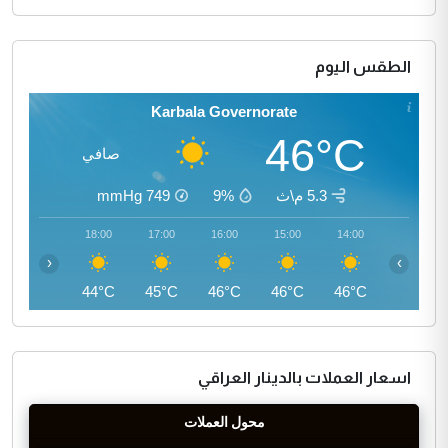
الطقس اليوم
Karbala Governorate
46°C
صافي
5.3 م\ث
9%
749
mmHg
19:00
18:00
17:00
16:00
15:00
14:00
‹
›
42°C
44°C
45°C
46°C
46°C
46°C
اسعار العملات بالدينار العراقي