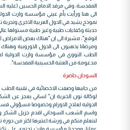
المقدسة، وفي مرقد الامام الحسين (عليه السلام
الى هنا ورأيت بأم عيني مؤسسة وارث الدولي
نموذج يشيد في الدول العربية الاخرى وتجربة ت
حديثة وكفاءات طبية وغير طبية مستواها عالي 
اتوقع"، مشيرة الى ان "هناك بعض الامراض ال
ومرضانا يذهبون الى الدول الاوروبية وهنا
الطب النووي في مؤسسة وارث الدولية لعل
مدعومة من العتبة الحسينية المقدسة".
السودان حاضرة
من جانبها وصفت الاخصائية في تقنية الطب ا
لوكالة نون الخبرية ان" لساني يعجز عن الشك
الدولية لعلاج الاورام وخصوصا مسؤولي قسم
واسم الشعب السوداني اقدم جزيل الشكر وال
لنتعلم منكم في ورشة اعتبرها اكثر من دورة ت
عملنا، ووجدنا مؤسسة وارث تحتوي على تك