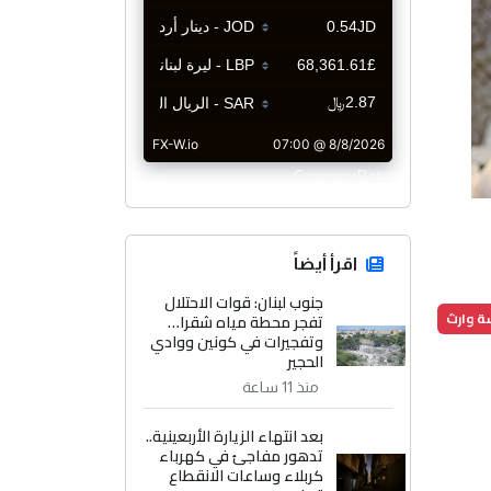
CurrencyRate
اقرأ أيضاً
جنوب لبنان: قوات الاحتلال
 وارث
تفجر محطة مياه شقرا…
وتفجيرات في كونين ووادي
الحجير
منذ 11 ساعة
بعد انتهاء الزيارة الأربعينية..
تدهور مفاجئ في كهرباء
كربلاء وساعات الانقطاع