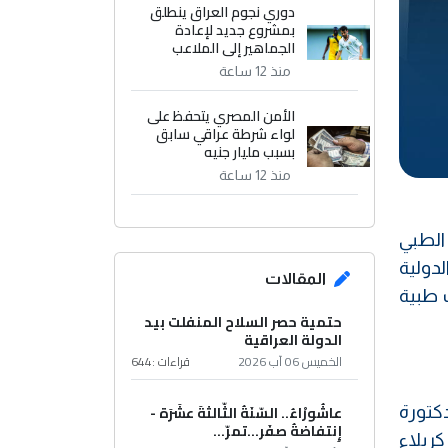
دوري نجوم العراق ينطلق
بمشروع جديد لإعادة
الجماهير إلى الملاعب
منذ 12 ساعة
الأمن المصري يتحفظ على
لواء شرطة عراقي سابق
بسبب مليار جنيه
منذ 12 ساعة
الطبي
دولية
المقالات
ت طبية
حتمية حصر السلاح المنفلت بيد
الدولة العراقية
الخميس 06 آب 2026
قراءات :
644
عاشُورْاءُ.. السّنَةُ الثّالثةَ عشَرَة -
كتورة
إِنتفاضةُ صفَر…تمرّ...
ربلاء