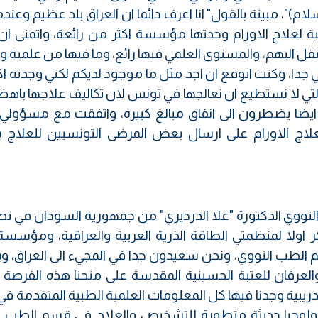
)"، مبينة بالقول" انا اعرف دائما ان العراق بلد عظيم وعندم
ة لعلاج الاورام وجدتها مؤسسة اكثر من رائعة، واتمنى ان
نقل اليهم، والمستوى العلمي فيها رائع، وما فيها من علمية و
جدا، وكنت اتوقع ان اجد مثل ما موجود لديكم لكني وجدته اك
تي لا نستطيع ان نعالجها في تونس لان تكاليف علاجها باهظة
ك ايضا يضطرون الى انفاق مبالغ كبيرة، واتفقت مع مسؤول
اج الاورام على ارسال بعض المرضى التونسيين للعلاج ب
لنووي الدكتورة "علا الدرديري" من جمهورية السودان في تص
ر اولا لمنظمتي الطاقة الذرية العربية والعراقية، ومؤسسة
 الطب النووي، ونحن سعيدون جدا في المجيء الى العراق، و
عرفان للعتبة الحسينية المقدسة على منحنا هذه الفرصة ال
دريبية وجدنا فيها كل المعلومات العلمية الطبية المتقدمة ف
نولوجيا حديثة متطورة للتشخيص والعلاج في قسم الطب ا