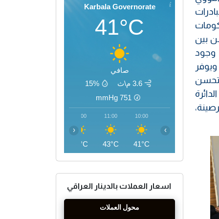
Karbala Governorate
بادرات
41°C
حكومات
من بين
ة (2) بالمئة فقط، لكن وجود
ويوفر
صافي
تتحسن
3.6 م\ث
15%
دائرة
mmHg
751
صينة،
14:00
13:00
12:00
11:00
10:00
‹
›
45°C
45°C
44°C
43°C
41°C
اسعار العملات بالدينار العراقي