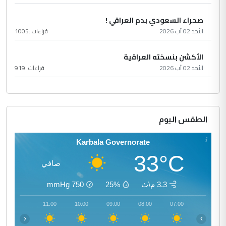
صحراء السعودي بدم العراقي !
الأحد 02 آب 2026
قراءات :
1005
الأكشن بنسخته العراقية
الأحد 02 آب 2026
قراءات :
919
الطقس اليوم
Karbala Governorate
33°C
صافي
3.3 م\ث
25%
750
mmHg
12:00
11:00
10:00
09:00
08:00
07:00
‹
›