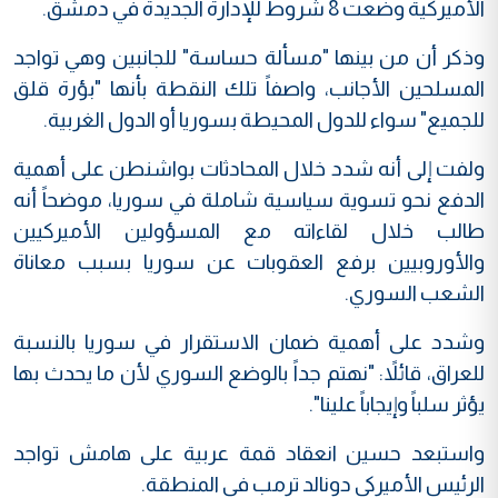
الأميركية وضعت 8 شروط للإدارة الجديدة في دمشق.
وذكر أن من بينها "مسألة حساسة" للجانبين وهي تواجد
المسلحين الأجانب، واصفاً تلك النقطة بأنها "بؤرة قلق
للجميع" سواء للدول المحيطة بسوريا أو الدول الغربية.
ولفت إلى أنه شدد خلال المحادثات بواشنطن على أهمية
الدفع نحو تسوية سياسية شاملة في سوريا، موضحاً أنه
طالب خلال لقاءاته مع المسؤولين الأميركيين
والأوروبيين برفع العقوبات عن سوريا بسبب معاناة
الشعب السوري.
وشدد على أهمية ضمان الاستقرار في سوريا بالنسبة
للعراق، قائلاً: "نهتم جداً بالوضع السوري لأن ما يحدث بها
يؤثر سلباً وإيجاباً علينا".
واستبعد حسين انعقاد قمة عربية على هامش تواجد
الرئيس الأميركي دونالد ترمب في المنطقة.