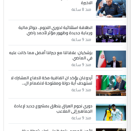
الاخيرة
الجواهري يرد على صدام حسين سل
الموضوع :
مضجعيك يابن الزنا (نص كامل)
منذ 8 ساعة
انطلاقة استثنائية لدوري النجوم.. جوائز مالية
5
سردار
ورعاية جديدة وظهور مؤثر لأحمد راضي
التعليق : واحد من عصابة علي ماما يسقط
منذ 9 ساعة
جنسية الرافد الثالث للعراق ومن اصول عريقة
ابا فرات ...
بزشكيان: علاقاتنا مع جيراننا أفضل مما كانت عليه
في الماضي
الجواهري يرد على صدام حسين سل
الموضوع :
مضجعيك يابن الزنا (نص كامل)
منذ 9 ساعة
أردوغان يؤكد ان اتفاقية مكة للدفاع المشترك لا
تستهدف أية دولة ومفتوحة لانضمام ال...
منذ 9 ساعة
دوري نجوم العراق ينطلق بمشروع جديد لإعادة
الجماهير إلى الملاعب
منذ 9 ساعة