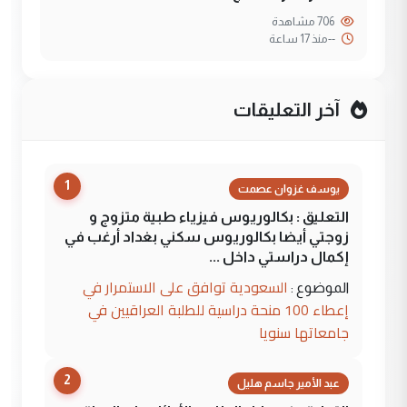
706 مشاهدة
--
منذ 17 ساعة
آخر التعليقات
1
يوسف غزوان عصمت
التعليق : بكالوريوس فيزياء طبية متزوج و
زوجتي أيضا بكالوريوس سكني بغداد أرغب في
إكمال دراستي داخل ...
السعودية توافق على الاستمرار في
الموضوع :
إعطاء 100 منحة دراسية للطلبة العراقيين في
جامعاتها سنويا
2
عبد الأمير جاسم هليل