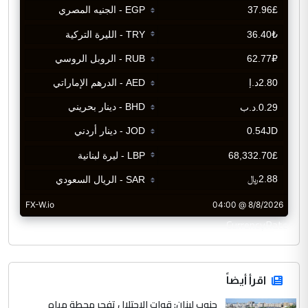
CurrencyRate
اقرأ أيضاً
جنوب لبنان: قوات الاحتلال تفجر محطة مياه