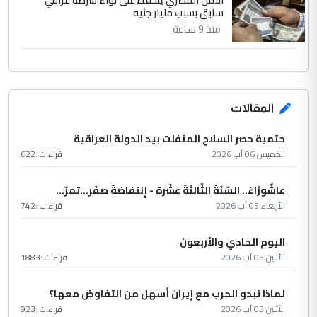
الأمن المصري يتحفظ على لواء شرطة عراقي
سابق بسبب مليار جنيه
منذ 9 ساعة
المقالات
حتمية حصر السلاح المنفلت بيد الدولة العراقية
الخميس 06 آب 2026
قراءات :
622
عاشُورْاءُ.. السّنَةُ الثّالثةَ عشَرَة - إِنتفاضةُ صفَر…تمرّ...
الأربعاء 05 آب 2026
قراءات :
742
اليوم الحادي والأربعون
الأثنين 03 آب 2026
قراءات :
1883
لماذا تبدو الحرب مع إيران أسهل من التفاوض معها؟
الأثنين 03 آب 2026
قراءات :
923