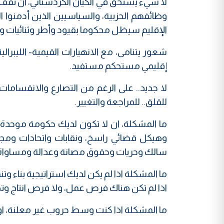
لا شيء يستحق في الكيان الكردستاني، ان تقف
وظائفهم الحزبية، والسياسيين الذين أدمنوا 
الإقليم سيظل محكوما بقيود وأطر وثنائيات ود
شعور يتنامى، مع الانهيارات القيمية- الليبرا
إقليمي مستحكم مستفيد.
لا جديد.. على الرغم من التصارع والانقسا
للقلق.. للمراجعة والتغيير.
ما المشكلة، ان لا تكون لديك حكومة موحد
وهيكل قضائي راسخ، ونقابات واتحادات ومج
سالك وحريات وحقوق مصانة وعدالة ومساواة
ما المشكلة اذا لم يكن لديك استراتيجية بناء وت
اذا لم تكن هناك فرص عمل، ولا فرص انتاج وتط
ما المشكلة اذا كنت وسط حروب غير معلنة، او