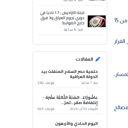
لجنة التراخيص : 17 ناديا في
دوري نجوم العراق و3 فرق
لقاءات ومؤتمرات واستعراضات، وبيانات نجاح وانتصار، وخطابات مزركشة، وذات الوعود التي تتكرر منذ أكثر من 15
خارج الضوابط
منذ 6 ساعة
القرار
المقالات
حتمية حصر السلاح المنفلت بيد
مسار،
الدولة العراقية
منذ 7 ساعة
قراءات :
330
عاشُورْاءُ.. السّنَةُ الثّالثةَ عشَرَة -
إِنتفاضةُ صفَر…تمرّ...
لمصالح
الأربعاء 05 آب 2026
قراءات :
545
اليوم الحادي والأربعون