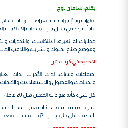
بقلم: سامان نوح
عاماً، تتردد في سيل من المنصات الاعلامية الحز
خطابات لم تغيرها الانتكاسات والتحديات وال
وموضع صناع الملوك والشريك واللاعب الحاسم 
لا جديد في كردستان
اجتماعات وبيانات، لذات الأحزاب، بذات العب
والديباجات والفصول والاستهلالات والكلمات
كل شيء كأنه هو ذاته المعلن قبل 20 عاما:-
عبارات مستنسخة، لا تكاد تتغير: “عقدنا اجتم
الوطنية، على طريق حل الأزمات خدمة لشعب ال
ووعود، وعود، وعود