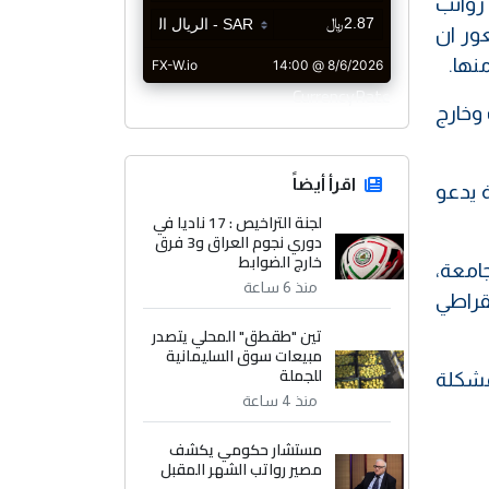
رواتب
عور ان
نها.
CurrencyRate
 وخارج
اقرأ أيضاً
 يدعو
لجنة التراخيص : 17 ناديا في
دوري نجوم العراق و3 فرق
خارج الضوابط
امعة،
منذ 6 ساعة
قراطي
تين "طقطق" المحلي يتصدر
مبيعات سوق السليمانية
للجملة
لمشكلة
منذ 4 ساعة
مستشار حكومي يكشف
مصير رواتب الشهر المقبل