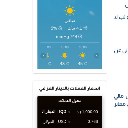
.
اتب لا
صافي
4.1 م\ث
9%
mmHg
749
22:00
21:00
20:00
19:00
18:00
لكردستاني عن
‹
›
39°C
40°C
41°C
43°C
45°C
اسعار العملات بالدينار العراقي
 مالي
معابر