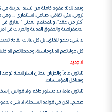
وبعد ثلاثة عقود كاملة من تسيد الحزبية ف
تروبي، بيئي، ثقافي، صناعي، استثماري …. وف
أكثر من عقد”، وللمجتمع المدني “الغارق في 
الديمقراطية والحقوق المدنية والحريات في امري
لا شيء يدعو للقلق.. بل كل بيانات القادة تبعث 
كل جولاتهم الدبلوماسية، ومحطاتهم الداخلية.
لا جديد
ثلاثون عاماً والحزبان يبحثان استراتيجية توحي
وهياكل المؤسسات.
ثلاثون عاما، بلا دستور حاكم، ولا قوانين راسخة
صحيح.. لكن في قواعد السلطة، لا شيء يدعو ل