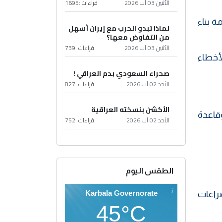
الأثنين 03 آب 2026
قراءات :
1695
 بناء
لماذا تبدو الحرب مع إيران أسهل
من التفاوض معها؟
الأثنين 03 آب 2026
قراءات :
739
أخطاء
صحراء السعودي بدم العراقي !
الأحد 02 آب 2026
قراءات :
827
الأكشن بنسخته العراقية
وقاعدة
الأحد 02 آب 2026
قراءات :
752
الطقس اليوم
Karbala Governorate
راعات
45°C