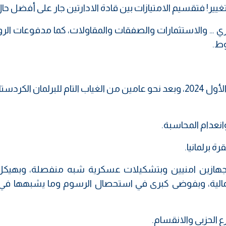
يير! فتقسيم الامتيازات بين قادة الادارتين جار على أفضل حال
جري … والاستثمارات والصفقات والمقاولات، كما مدفوعات الرو
وط.
بعد ستة أشهر، من انتخابات 20 اكتوبر تشرين الأول 2024، وبعد نحو عامين من الغياب التام للبرلمان ا
انعدام المحاسبة.
ة برلمانيا.
ن، بجهازين امنيين وبتشكيلات عسكرية شبه منفصلة، وبهيكل
المالية، وبفوضى كبرى في استحصال الرسوم وما يشبهها في 
 الحزبي والانقسام.