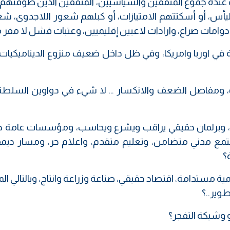
 عنده جموع المثقفين والسياسيين، المثقفين الذين طوقتهم 
اليأس، أو أسكتتهم الامتيازات، أو كبلهم شعور اللاجدوى، ش
وامات صراع، وارادات لاعبين إقليميين، وعتبات فشل لا مفر م
لية في اوربا وامريكا، وفي ظل داخل ضعيف منزوع الديناميكيات
مات، ومفاصل الضعف والانكسار … لا شيء في دواوين السلطة
ة، وبرلمان حقيقي يراقب ويشرع ويحاسب، ومؤسسات عامة ج
تمع مدني متضامن، وتعليم متقدم، واعلام حر، ومسار ديم
؟
نمية مستدامة، اقتصاد حقيقي، صناعة وزراعة وانتاج، وبالتالي ا
وير..؟
 وشيكة التفجر؟