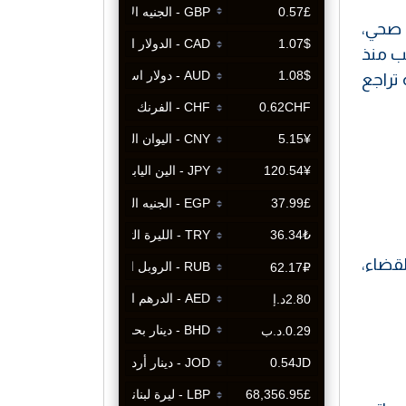
 صحي،
خب منذ
 تراجع
لقضاء،