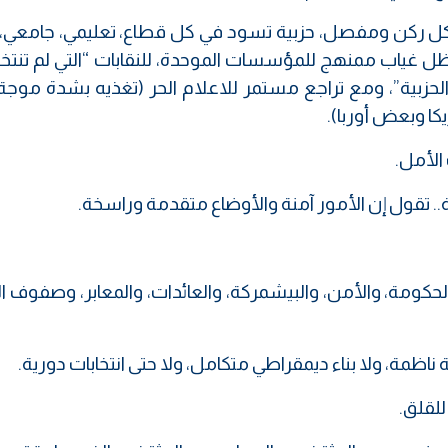
ي كل ركن ومفصل، حزبية تسود في كل قطاع، تعليمي، جامعي،
ي ظل غياب ممنهج للمؤسسات الموحدة، للنقابات “التي لم تنت
الحزبية”، ومع تراجع مستمر للاعلام الحر (تغذيه بشدة موجة
كا وبعض أوربا).
الأمل.
. تقول إن الأمور آمنة والأوضاع متقدمة وراسخة.
د الحكومة، والأمن، والبيشمركة، والعائدات، والمعابر، وصفوف ا
 ناظمة، ولا بناء ديمقراطي متكامل، ولا حتى انتخابات دورية.
لقلق.