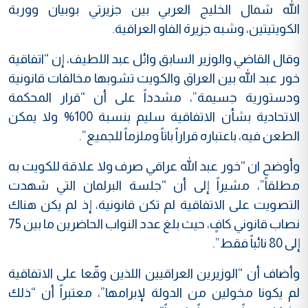
الله شمال الخليج العربي بين جزيرتي بوبيان ووربة
الكويتيتين، وشبه جزيرة الفاو العراقية.
وقال القاضي والوزير السابق وائل عبد اللطيف، إن “اتفاقية
خور عبد الله بين العراق والكويت تشوبها مخالفات قانونية
ودستورية جسيمة”، مشدداً على أن “قرار المحكمة
الاتحادية بشأن الاتفاقية سليم بنسبة 100% ولا يمكن
الطعن فيه، باعتباره قراراً باتاً وملزماً للجميع”.
وأوضح ان “خور عبد الله عراقي صرف ولا علاقة للكويت به
مطلقاً”، مشيراً إلى أن “جلسة البرلمان التي شهدت
التصويت على الاتفاقية لم تكن قانونية، إذ لم يكن هناك
نصاب قانوني كافٍ، حيث بلغ عدد النواب الحاضرين ما بين 75
إلى 80 نائباً فقط”.
وأضاف أن “الوزيرين العراقيين اللذين وقّعا على الاتفاقية
لم يكونا مخولين من الدولة لإبرامها”، معتبراً أن “ذلك