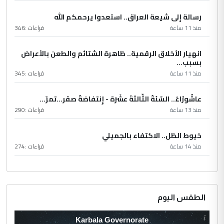
رسالة إلى شيعة العراق.. استعدوا يرحمكم الله
منذ 11 ساعة
قراءات :
346
انهيار الأخلاق الرقمية.. ظاهرة الشتائم والطعن بالأعراض
بسبب...
منذ 11 ساعة
قراءات :
345
عاشُورْاءُ.. السّنَةُ الثّالثةَ عشَرَة - إِنتفاضةُ صفَر…تمرّ...
منذ 13 ساعة
قراءات :
290
خيوط الظل.. الاكتفاء بالجميلي
منذ 14 ساعة
قراءات :
274
الطقس اليوم
Karbala Governorate