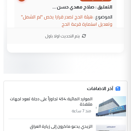
التعليق : صلاح مهدي حسن ...
هيئة الحج تصدر قرارا يخص "لم الشمل"
الموضوع :
وتعديل استمارة قرعة الحج
يتم التحديث اولا باول
3
hadi
التعليق : تحيه اخويه حسينيه اي انسان مهما
كان محدود المعرفه بتفاصيل احداث المنطقه
يقول بما لايقبل ...
أردوغان يؤكد ان اتفاقية مكة للدفاع
الموضوع :
المشترك لا تستهدف أية دولة ومفتوحة لانضمام
الدول الشقيقة
آخر الاضافات
الموارد المائية: 454 تجاوزاً على دجلة تعود لجهات
4
متنفذة
يوسف غزوان عصمت
منذ 7 ساعة
التعليق : بكالوريوس فيزياء طبية متزوج و
زوجتي أيضا بكالوريوس سكني بغداد أرغب في
إكمال دراستي داخل ...
الزيدي يدعو ماكرون إلى زيارة العراق