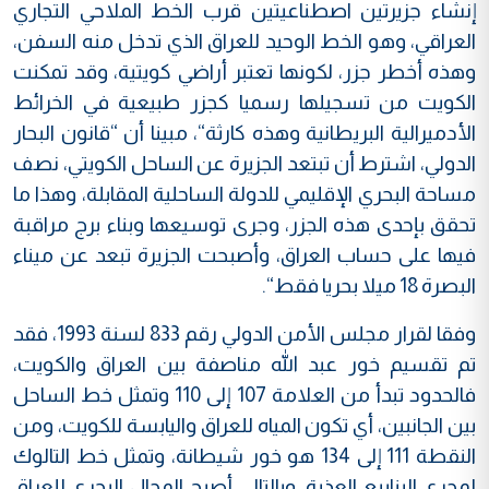
إنشاء جزيرتين اصطناعيتين قرب الخط الملاحي التجاري
العراقي، وهو الخط الوحيد للعراق الذي تدخل منه السفن،
وهذه أخطر جزر، لكونها تعتبر أراضي كويتية، وقد تمكنت
الكويت من تسجيلها رسميا كجزر طبيعية في الخرائط
الأدميرالية البريطانية وهذه كارثة“، مبينا أن “قانون البحار
الدولي، اشترط أن تبتعد الجزيرة عن الساحل الكويتي، نصف
مساحة البحري الإقليمي للدولة الساحلية المقابلة، وهذا ما
تحقق بإحدى هذه الجزر، وجرى توسيعها وبناء برج مراقبة
فيها على حساب العراق، وأصبحت الجزيرة تبعد عن ميناء
البصرة 18 ميلا بحريا فقط“.
وفقا لقرار مجلس الأمن الدولي رقم 833 لسنة 1993، فقد
تم تقسيم خور عبد الله مناصفة بين العراق والكويت،
فالحدود تبدأ من العلامة 107 إلى 110 وتمثل خط الساحل
بين الجانبين، أي تكون المياه للعراق واليابسة للكويت، ومن
النقطة 111 إلى 134 هو خور شيطانة، وتمثل خط التالوك
لمجرى الينابيع العذبة، وبالتالي أصبح المجال البحري للعراق