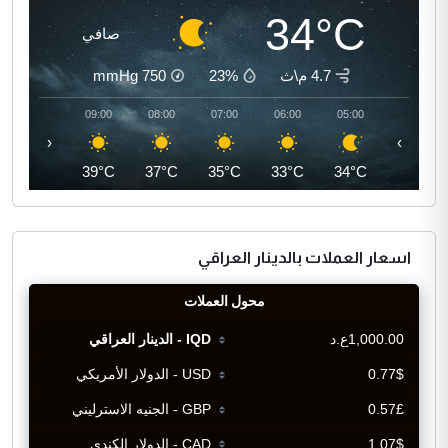
34°C
صافي
4.7 م\ث
23%
750
mmHg
10:00
09:00
08:00
07:00
06:00
05:00
‹
›
41°C
39°C
37°C
35°C
33°C
34°C
اسعار العملات بالدينار العراقي