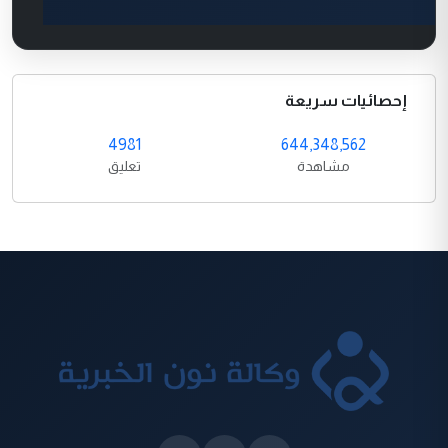
إحصائيات سريعة
4981
644,348,562
مشاهدة
تعليق