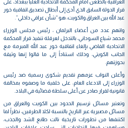
العراقية بالطعن أمام المحكمة الاتحادية العليا ببغداد، على
قرار الدولة السابق الذي أدى إلى أبطال تصديق اتفاقية خور
عبد الله بين العراق والكويت، هو “شأن عراقي داخلي”.
واتهم عدد من أعضاء البرلمان ، رئيس مجلس الوزراء
محمد شياع السوداني، بالتدخل لعرقلة تنفيذ قرار المحكمة
الاتحادية القاضي بإلغاء اتفاقية خور عبد الله المبرمة مع
الجانب الكويتي، وذلك استناداً إلى ما قالوا إنها وثيقة
بحوزتهم.
وأعلن النواب عزمهم تقديم شكوى رسمية ضد رئيس
الوزراء إلى الادعاء العام، على خلفية ما وصفوه بمخالفة
قانونية لقرار صادر عن أعلى سلطة قضائية في البلاد.
وتعتبر مسائل ترسيم الحدود بين الكويت والعراق من
مسائل مصيرية عبر التاريخ بالنسبة لكلا الطرفين، نظراً لما
اكتنفها من تطورات تاريخية نالت طابع الشد والجذب،
وساهمت فيها التجاذبات التي سادت علاقات البلدين