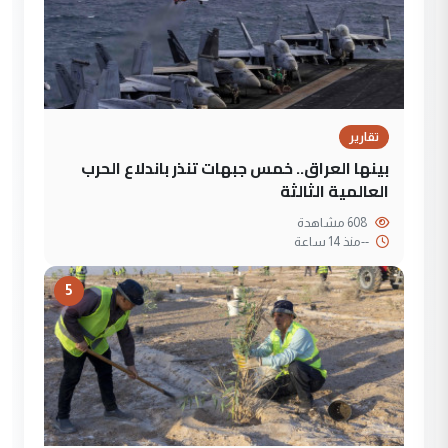
تقارير
بينها العراق.. خمس جبهات تنذر باندلاع الحرب
العالمية الثالثة
608 مشاهدة
--
منذ 14 ساعة
5