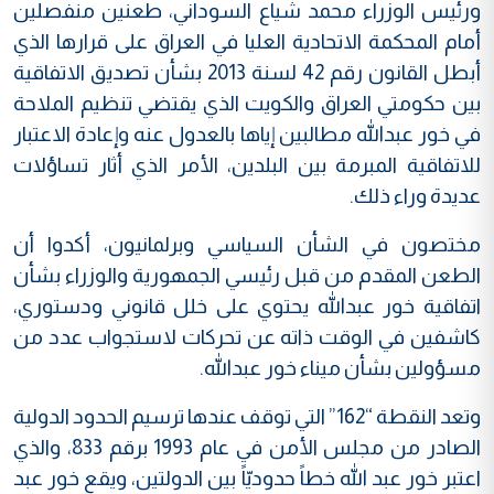
ورئيس الوزراء محمد شياع السوداني، طعنين منفصلين
أمام المحكمة الاتحادية العليا في العراق على قرارها الذي
أبطل القانون رقم 42 لسنة 2013 بشأن تصديق الاتفاقية
بين حكومتي العراق والكويت الذي يقتضي تنظيم الملاحة
في خور عبدالله مطالبين إياها بالعدول عنه وإعادة الاعتبار
للاتفاقية المبرمة بين البلدين، الأمر الذي أثار تساؤلات
عديدة وراء ذلك.
مختصون في الشأن السياسي وبرلمانيون، أكدوا أن
الطعن المقدم من قبل رئيسي الجمهورية والوزراء بشأن
اتفاقية خور عبدالله يحتوي على خلل قانوني ودستوري،
كاشفين في الوقت ذاته عن تحركات لاستجواب عدد من
مسؤولين بشأن ميناء خور عبدالله.
وتعد النقطة “162” التي توقف عندها ترسيم الحدود الدولية
الصادر من مجلس الأمن في عام 1993 برقم 833، والذي
اعتبر خور عبد الله خطاً حدوديّاً بين الدولتين، ويقع خور عبد