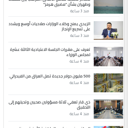
الجواهري يرد على صدام حسين سل
الموضوع :
وطهران بشأن "مضيق هرمز"
مضجعيك يابن الزنا (نص كامل)
منذ 3 ساعة
الزيدي يمنح وكلاء الوزارات صلاحيات أوسع ويشدد
5
حيدر عاشور
على تسريع الإنجاز
التعليق : تحياتي لك استاذ حامدتركان. كلام
منذ 3 ساعة
دقيق ومسؤول؛ فالاستثمار الحقيقي للإنسان
وثروات البلد يعتمد على الكفاءة ...
تعرف على مقررات الجلسة الاعتيادية الثالثة عشرة
بين الإهمال واغتصاب الأرض.. بلاد
لمجلس الوزراء
الموضوع :
الرافدين تعاني الجفاف والتصحر!!
منذ 4 ساعة
500 مليون دولار جديدة تصل العراق من الفيدرالي
منذ 4 ساعة
ذي قار تعفي ثلاثة مسؤولين صحيين وتحيلهم إلى
التحقيق
منذ 4 ساعة