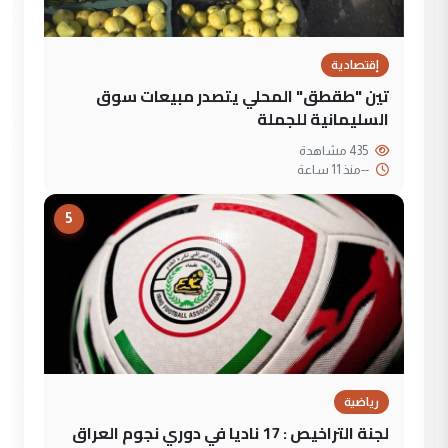
إقتصادية
تين "طقطق" المحلي يتصدر مبيعات سوق
السليمانية للجملة
435 مشاهدة
--
منذ 11 ساعة
5
رياضية
لجنة التراخيص : 17 ناديا في دوري نجوم العراق