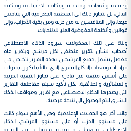
وجنسه وشهادته ومنصبه ومكانته الاجتماعية وتمكينه
المالي، بل تتجاوز ذلك الى المنطقة الجغرافية التي يتنافس
فيها، وإلى المنافسين له من حزبه ومن بقية الأحزاب، وإلى
قوانين وأنظمة المفوضية العليا للانتخابات.
وبناءً على تلك المدخولات سيزود الذكاء الاصطناعي
أصحاب الشأن بتقرير منطقي لكل مرشح، وبتقرير عام
مفصل يشمل جميع المرشحين. بهذه التقارير نتخلص من
مزاجيات وتبعيات الذكاء البشري الذي غالباً ما يكون مقولب
على أسس متبعة غير قادرة على تجاوز التبعية الحزبية
والعشائرية والطائفية. بكل تأكيد سيتم مقاطعة التقارير
التي يصدرها الذكاء الاصطناعي مع تقارير ومواقف الذكاء
البشري ليتم الوصول الى نتيجة مرضية.
جانب آخر هو الحملات الإعلامية، وهي الأهم سواء كانت
على مستوى الحزب أو على مستوى المرشح، الذكاء
الاصطناعي سيعطي مجموعة تصورات عن النسبة