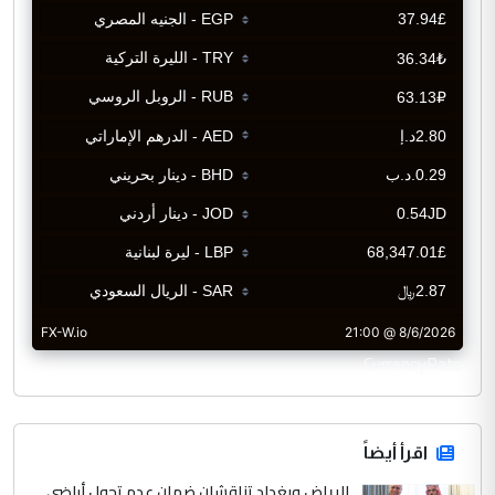
CurrencyRate
اقرأ أيضاً
الرياض وبغداد تناقشان ضمان عدم تحول أراضي