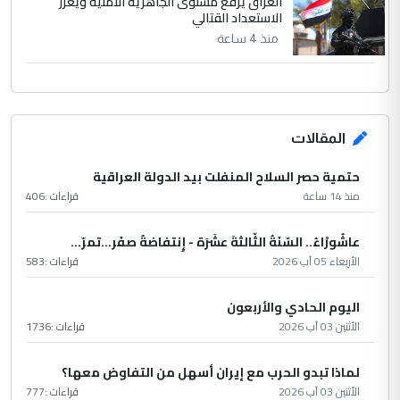
العراق يرفع مستوى الجاهزية الأمنية ويعزز
الاستعداد القتالي
منذ 4 ساعة
المقالات
حتمية حصر السلاح المنفلت بيد الدولة العراقية
منذ 14 ساعة
قراءات :
406
عاشُورْاءُ.. السّنَةُ الثّالثةَ عشَرَة - إِنتفاضةُ صفَر…تمرّ...
الأربعاء 05 آب 2026
قراءات :
583
اليوم الحادي والأربعون
الأثنين 03 آب 2026
قراءات :
1736
لماذا تبدو الحرب مع إيران أسهل من التفاوض معها؟
الأثنين 03 آب 2026
قراءات :
777