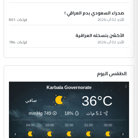
صحراء السعودي بدم العراقي !
الأحد 02 آب 2026
قراءات :
861
الأكشن بنسخته العراقية
الأحد 02 آب 2026
قراءات :
784
الطقس اليوم
Karbala Governorate
36°C
صافي
5.1 م\ث
18%
749
mmHg
05:00
04:00
03:00
02:00
01:00
00:00
‹
›