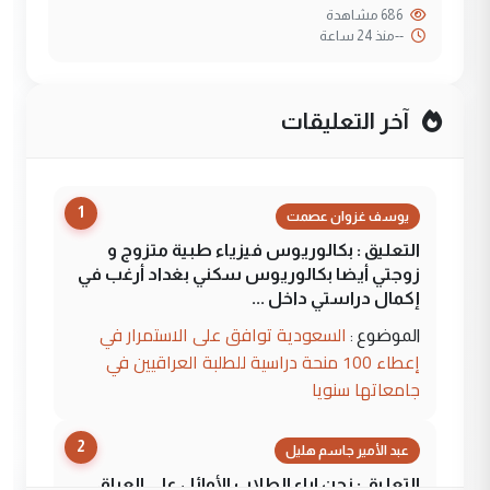
686 مشاهدة
--
منذ 24 ساعة
آخر التعليقات
1
يوسف غزوان عصمت
التعليق : بكالوريوس فيزياء طبية متزوج و
زوجتي أيضا بكالوريوس سكني بغداد أرغب في
إكمال دراستي داخل ...
السعودية توافق على الاستمرار في
الموضوع :
إعطاء 100 منحة دراسية للطلبة العراقيين في
جامعاتها سنويا
2
عبد الأمير جاسم هليل
التعليق : نحن اباء الطلاب الأوائل على العراق