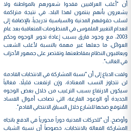
أن "أغلب العراقيين فقدوا شعورهم بالمواطنة ولا
يشعرون بأنهم ينتمون لهذا البلد، في نتيجة متراكمة
لسلب حقوقهم المدنية والسياسية تدريجياً، بالإضافة إلى
انعدام التغيير الملموس في المنظومات المتعاقبة بعد عام
2003، مع وجود فارق بسبب إعادة تدوير الوجوه وحكم
العوائل، ما جعلها غير مهمة بالنسبة لأغلب الشعب
ويعاقبون النظام بمقاطعتها، وتقتصر على جمهور الأحزاب
في الغالب".
ولفت الدباغ إلى أن "نسبة المشاركة في الانتخابات القادمة
لن تتجاوز النسب المعتادة، وإن ارتفعت قليلاً، فغالباً
سيكون الارتفاع بسبب الترغيب من خلال بعض الوجوه
الجديدة أو الوعود الفارغة، التي تصاحب أموال الفساد
المُتوقع ضخها للشارع خلال السباق الانتخابي القادم".
وأوضح، أن "للحركات المدنية دوراً محورياً في الدفع باتجاه
المشاركة الفعالة بالانتخابات، خصوصاً أن نسبة الشباب