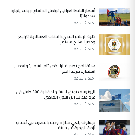
الجواهري يرد على صدام حسين سل
الموضوع :
مضجعيك يابن الزنا (نص كامل)
أسعار النفط العراقي تواصل الارتفاع، وبرنت يتجاوز
83 دولارًا
منذ 2 ساعة
5
سردار
التعليق : واحد من عصابة علي ماما يسقط
خلية الإعلام الأمني: الدكات العشائرية تتراجع
وحصر السلاح مستمر
جنسية الرافد الثالث للعراق ومن اصول عريقة
ابا فرات ...
منذ 2 ساعة
الجواهري يرد على صدام حسين سل
الموضوع :
مضجعيك يابن الزنا (نص كامل)
هيئة الحج تصدر قرارا يخص "لم الشمل" وتعديل
استمارة قرعة الحج
منذ 2 ساعة
اليونيسف توثق استشهاد قرابة 300 طفل في
غزة منذ تشرين الاول الماضي
منذ 5 ساعة
برشلونة يلغي مباراة ودية بالمغرب في أعقاب
أزمة الهجرة في سبتة
منذ 5 ساعة