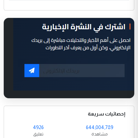
إحصائيات سريعة
4926
644,004,789
مشاهدة
تعليق