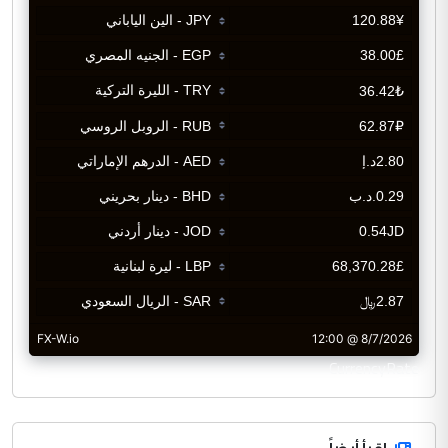
CurrencyRate