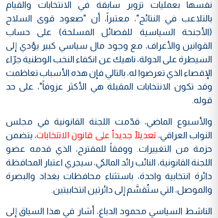
نفسها بعمليات تزوير سابقة في الانتخابات والقيام
بالتلاعب في النتائج"، معتبراً، أن "صعود قوى السلاح
(الأجنحة السياسية للفصائل المسلحة) على حساب
القوانين والأعراف، مع وجود مال سياسي كبير يؤدي إلى
السيطرة على الدولة، ناهيك عن انكفاء النخب الوطنية جرّاء
الإقصاء الذي تعرضوا له، بالتالي فإن هذه الأسباب تعاظمت
وقد تكون الانتخابات المقبلة هي الأكثر عزوفاً"، على حد
قوله.
والأسبوع الماضي، قدّمت اللجنة القانونية في مجلس
تعديلاً جديداً على قانون الانتخابات
النواب العراقي،
، يتضمن
حزمة من التغييرات. ووفقاً للمقترح، الذي قدمه عضو
اللجنة القانونية، النائب رائد المالكي، سيجري اعتبار المحافظة
دائرة انتخابية واحدة، باستثناء محافظات بغداد والبصرة
والموصل، التي ستُقسَّم إلى دائرتين انتخابيتين.
الناشط السياسي محمود الدباغ، أشار في هذا السياق إلى