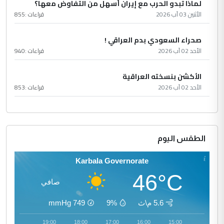
لماذا تبدو الحرب مع إيران أسهل من التفاوض معها؟
الأثنين 03 آب 2026
قراءات :
855
صحراء السعودي بدم العراقي !
الأحد 02 آب 2026
قراءات :
940
الأكشن بنسخته العراقية
الأحد 02 آب 2026
قراءات :
853
الطقس اليوم
Karbala Governorate
46°C
صافي
5.6 م\ث
9%
749
mmHg
20:00
19:00
18:00
17:00
16:00
15:00