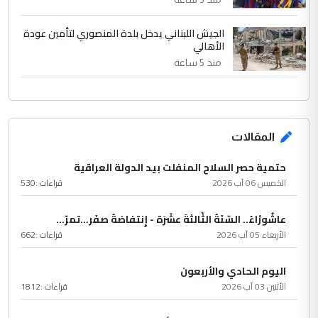
الجيش اللبناني يدخل بلدة المنصوري لتأمين عودة
الأهالي
منذ 5 ساعة
المقالات
حتمية حصر السلاح المنفلت بيد الدولة العراقية
الخميس 06 آب 2026
قراءات :
530
عاشُورْاءُ.. السّنَةُ الثّالثةَ عشَرَة - إِنتفاضةُ صفَر…تمرّ...
الأربعاء 05 آب 2026
قراءات :
662
اليوم الحادي والأربعون
الأثنين 03 آب 2026
قراءات :
1812