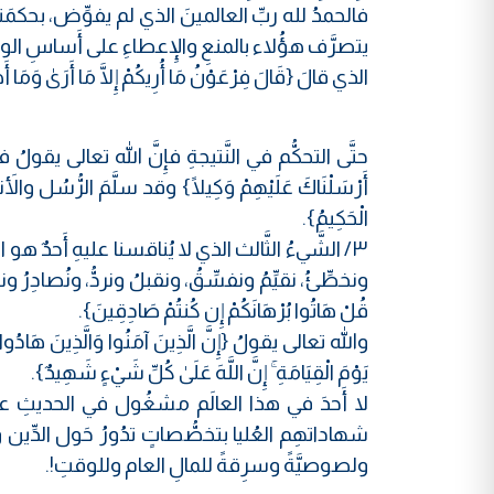
فالحمدُ لله ربِّ العالمينَ الذي لم يفوِّض، بحكمَتهِ ور
يتصرَّف هؤُلاء بالمنعِ والإِعطاءِ على أَساسِ الولا
الذي قالَ {قَالَ فِرْعَوْنُ مَا أُرِيكُمْ إِلَّا مَا أَرَىٰ وَمَا أَه
حتَّى التحكُّم في النَّتيجةِ فإِنَّ الله تعالى يقولُ في مشيئتهِ
أَرْسَلْنَاكَ عَلَيْهِمْ وَكِيلًا} وقد سلَّمَ الرُّسُل والأَنبياء 
الْحَكِيمُ}.
٣/ الشَّيءُ الثَّالث الذي لا يُناقسنا عليهِ أَحدٌ هو
ونخطِّئُ، نقيِّمُ ونفسِّقُ، ونقبلُ ونردُّ، ونُصادِرُ ونحتكِرُ {وَ
قُلْ هَاتُوا بُرْهَانَكُمْ إِن كُنتُمْ صَادِقِينَ}.
والله تعالى يقولُ {إِنَّ الَّذِينَ آمَنُوا وَالَّذِينَ هَادُوا وَا
يَوْمَ الْقِيَامَةِ ۚ إِنَّ اللَّهَ عَلَىٰ كُلِّ شَيْءٍ شَهِيدٌ}.
لا أَحدَ في هذا العالَم مشغُول في الحديثِ عن [ال
شهاداتهِم العُليا بتخصُّصاتٍ تدُورُ حَول الدِّي
ولصوصيَّةً وسرِقةً للمالِ العام وللوقتِ!.