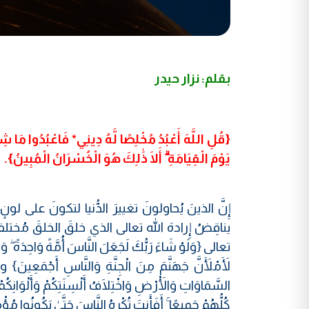
بقلم: نزار حيدر
{قُلِ اللَّهَ أَعْبُدُ مُخْلِصًا لَّهُ دِينِي* فَاعْبُدُوا مَا 
يَوْمَ الْقِيَامَةِ ۗ أَلَا ذَٰلِكَ هُوَ الْخُسْرَانُ الْمُبِينُ}.
إِنَّ الذينَ يُحاولونَ تغييرَ الدُّنيا لتكونَ عل
يناقِضُ إِرادة الله تعالى الذي خلقَ الخلقَ مُختل
تعالى {وَلَوْ شَاءَ رَبُّكَ لَجَعَلَ النَّاسَ أُمَّةً وَاحِدَةً ۖ وَلَا 
لَأَمْلَأَنَّ جَهَنَّمَ مِنَ الْجِنَّةِ وَالنَّاسِ أَجْمَع
السَّمَاوَاتِ وَالْأَرْضِ وَاخْتِلَافُ أَلْسِنَتِكُمْ وَأَلْوَانِكُ
كُلُّهُمْ جَمِيعًا ۚ أَفَأَنتَ تُكْرِهُ النَّاسَ حَتَّىٰ يَكُونُوا مُؤ