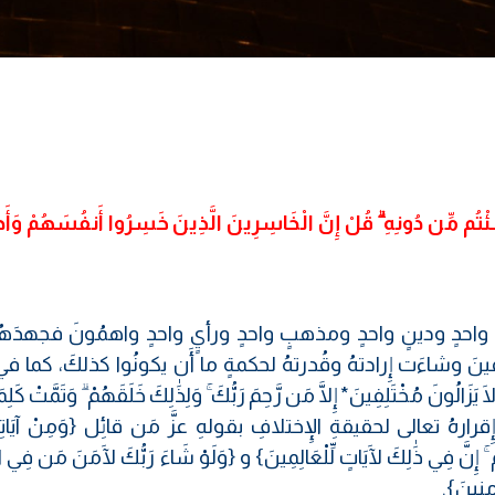
شِئْتُم مِّن دُونِهِ ۗ قُلْ إِنَّ الْخَاسِرِينَ الَّذِينَ خَسِرُوا أَنفُسَهُمْ وَأَ
ى لونٍ واحدٍ ودينٍ واحدٍ ومذهبٍ واحدٍ ورأيٍ واحدٍ واهمُونَ فجهدَ
فينَ وشاءَت إِرادتهُ وقُدرتهُ لحكمةٍ ما أَن يكونُوا كذلكَ، كما ف
يَزَالُونَ مُخْتَلِفِينَ* إِلَّا مَن رَّحِمَ رَبُّكَ ۚ وَلِذَٰلِكَ خَلَقَهُمْ ۗ وَتَمَّتْ كَلِمَ
ِينَ} وإِقرارهُ تعالى لحقيقةِ الإِختلافِ بقولهِ عزَّ مَن قائِل {وَمِنْ آيَاتِه
مْ ۚ إِنَّ فِي ذَٰلِكَ لَآيَاتٍ لِّلْعَالِمِينَ} و {وَلَوْ شَاءَ رَبُّكَ لَآمَنَ مَن فِي 
ْمِنِينَ}.