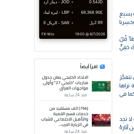
َ يسبِغ
وخسِرنا
ا ۖ قُلْ
CurrencyRate
كَ حَفِيٌّ
اقرأ أيضاً
الاتحاد الخليجي يعلن جدول
فجَّرَ
مباريات "خليجي 27" وأولى
ة تراها
مواجهات العراق
كما في
منذ 24 ساعة
(796) الف مستفيد من
خدمات قسم التنمية
والتأهيل الاجتماعي للشباب
ا تجِد
في الزيارة الارب...
 آثارهُ
منذ 24 ساعة