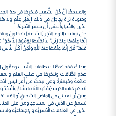
والملاحظُ أَنَّ كُلَّ الشَّعبِ مُنخرِطٌ في هذا الجدا
وضوءهُ تراهُ يجادِلُ في ذلكَ {بِغَيْرِ عِلْمٍ وَلَا 
الدِّين والدُّنيا وأَخشى أَن نخسرَ الآخِرة!.
حتَّى توقيت اليَوم الآخِر [السَّاعة] يتدخَّلونَ ويناقشُو
إِنَّمَا عِلْمُهَا عِندَ رَبِّي ۖ لَا يُجَلِّيهَا لِوَقْتِهَا إِلَّا هُوَ 
عَنْهَا ۖ قُلْ إِنَّمَا عِلْمُهَا عِندَ اللَّهِ وَلَٰكِنَّ أَكْثَرَ النَّاسِ
وبذلكَ فقد تعطَّلت طاقات الشَّباب وعقُول النَّ
هذهِ الطَّاقات وتنخرِطَ في طلبِ العلمِ والمعرِفةِ 
ضائِعةً ومُبعثرةً وهي تبحثُ عن أَمرِ ليس لأَح
مُحكمِ كتابهِ الكريم {يَمْحُو اللَّهُ مَا يَشَاءُ وَيُثْبِتُ ۖ وَعِن
وبينَ أَن نعيشَ في الماضي السَّحيقِ أَو المُستقبل
تسمعُ عن الدِّينِ في المساجدِ ومن على المنابرِ و
الدِّين في العلاقاتِ الأُسريَّة والإِجتماعيَّة ولا 