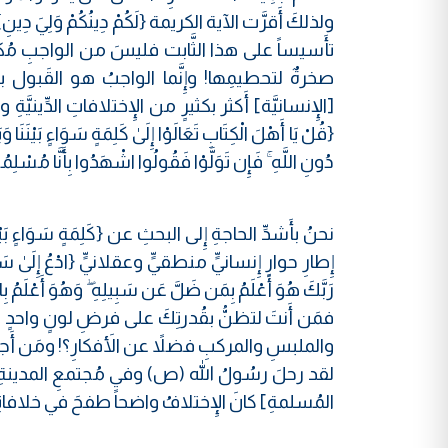
ولذلكَ أَقرَّت الآية الكريمة {لَكُمْ دِينُكُمْ وَلِيَ دِ
تأَسيساً على هذا الثَّابت فليسَ من الواجبِ مُكاف
صخرةٌ لتحطيمِها! وإِنَّما الواجبُ هو القَبول بالإ
[الإِنسانيَّة] أَكثر بكثيرٍ من الإِختلافاتِ الدِّينيَّةِ و
{قُلْ يَا أَهْلَ الْكِتَابِ تَعَالَوْا إِلَىٰ كَلِمَةٍ سَوَاءٍ بَيْنَنَا وَبَي
دُونِ اللَّهِ ۚ فَإِن تَوَلَّوْا فَقُولُوا اشْهَدُوا بِأَنَّا مُسْلِ
نحنُ بأَشدِّ الحاجةِ إِلى البحثِ عن {كَلِمَةٍ سَوَاءٍ
إِطارِ حوارٍ إِنسانيٍّ منطقيٍّ وعقلانيٍّ {ادْعُ إِلَىٰ سَبِيلِ ر
رَبَّكَ هُوَ أَعْلَمُ بِمَن ضَلَّ عَن سَبِيلِهِ ۖ وَهُوَ أَعْلَمُ بِ
فمَن أَنتَ لتظنُّ بقُدرتِكَ على فرضِ لونٍ واحدٍ عل
والملبسِ والمركبِ فضلاً عن الأَفكارِ؟! ومَن أَجا
لقد رحلَ رسُولُ الله (ص) وفي مُجتمعِ المدينةِ كُلَّ 
المُسلمةِ] كانَ الإِختلافُ واضحاً طفحَ في خلافاتِها 