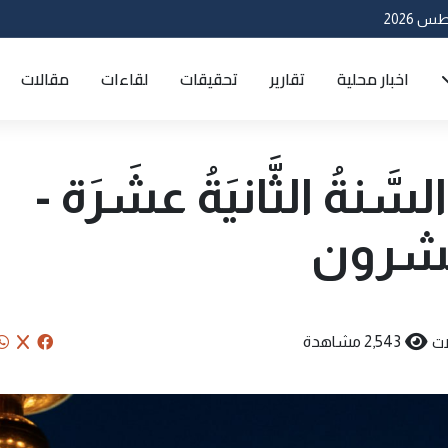
اخبار محلية
تقارير
تحقيقات
لقاءات
مقالات
السَّنةُ الثَّانيَةُ عشَرَة -
لعشرون
ات
2,543 مشاهدة