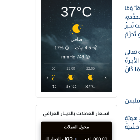
37°C
 ۖ وَمَا
حدَّدةٍ،
 تُجيزُ
ُحرِّمَ
صافي
4.5 م\ث
17%
ِ تعالى
mmHg
749
الْآخِرَةَ
مَا كَانَ
02:00
01:00
00:00
23:00
22:00
‹
›
34°C
35°C
36°C
37°C
37°C
لكَ فليسَ
.
اسعار العملات بالدينار العراقي
هويَّةِ
خَشْيَةَ