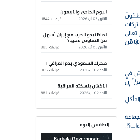
اليوم الحادي والأربعون
طحُونَ
الأثنين 03 آب 2026
قراءات :
1844
ُشتركات
لَ تعالى
لماذا تبدو الحرب مع إيران أسهل
من التفاوض معها؟
بَابًا مِّن
الأثنين 03 آب 2026
قراءات :
885
صحراء السعودي بدم العراقي !
الأحد 02 آب 2026
قراءات :
966
عايش في
ُ ۚ إِنَّ
الأكشن بنسخته العراقية
الأحد 02 آب 2026
قراءات :
881
المأكلِ
لجماعةِ
الطقس اليوم
اءات؟!.
Karbala Governorate