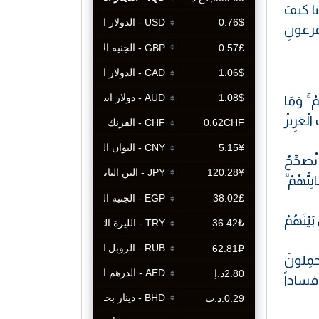
نا كيفَ
 فرعونِ
ْ ۚ وَمَا
لْعَزِيزُ
ُصحِّحُ
يُّهُمْ ۗ
َيْنَهُمْ
مِلونَ
فساداً