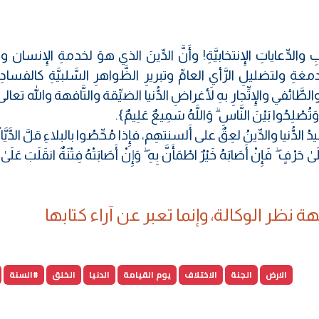
دِّعاياتِ الإِنتخابيَّةِ! وأَنَّ الدِّينَ الذي هوَ لخدمةِ الإِنسان وت
ةِ ولتضليلِ الرَّأي العامِّ وتبريرِ الظَّواهرِ السَّلبيَّةِ كالفسادِ
لطَّائفي والإِتِّجارِ بهِ لأَغراضِ الدُّنيا الضيِّقة والتَّافهة والله تعا
ُوا وَتُصْلِحُوا بَيْنَ النَّاسِ ۗ وَاللَّهُ سَمِيعٌ عَلِيمٌ}.
ُّنيا والدِّينُ لعِقٌ على أَلسنتهِم، فإِذا مُحِّصُوا بالبلاءِ قلَّ الدَّيَّان
َرْفٍ ۖ فَإِنْ أَصَابَهُ خَيْرٌ اطْمَأَنَّ بِهِ ۖ وَإِنْ أَصَابَتْهُ فِتْنَةٌ انقَلَبَ عَلَى
 نظر الوكالة، وإنما تعبر عن آراء كتابها
الارض
الجنة
الاختلاف
يوم القيامة
الدنيا
الخلق
#السنة