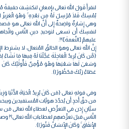
لنقرأَ قَولَ الله تعالى بإِمعانٍ لنكتشِفَ حقيقةً مُهمَّةً، 
يُمْسِكْ فَلَا مُرْسِلَ لَهُ مِن بَعْدِهِ ۚ وَهُوَ الْعَز
وهي إِشارةٌ واضِحةٌ إِلى أَنَّ الله تعالى هو مَصدر ا
لنفسِكَ أَن تسعى لتوحيدِ دينِ النَّاسِ واتِّجاهات
عليهمُ [النِّعمةَ]؟!.
إِنَّ الله تعالى وهوَ الخالقُ المُتعال، لا يشترِط ال
{مَّن كَانَ يُرِيدُ الْعَاجِلَةَ عَجَّلْنَا لَهُ فِيهَا مَا نَشَاءُ لِ
وَسَعَىٰ لَهَا سَعْيَهَا وَهُوَ مُؤْمِنٌ فَأُولَٰئِكَ كَانَ سَعْ
عَطَاءُ رَبِّكَ مَحْظُورًا}.
وفي قولهِ تعالى {مَن كَانَ يُرِيدُ الْحَيَاةَ الدُّنْيَا وَزِي
من حقِّ أَحدٍ أَن يُحدِّدَ هويَّات المُستفيدينَ ويبخ
سيَّانِ إِذن في التعرُّضِ لعطاءِ الله تعالى مَن سع
النَّاسِ قبلَ تعرُّضهِم لعطاءاتِ الله تعالى؟! وصدقَ الذي قال
الْإِنفَاقِ ۚ وَكَانَ الْإِنسَانُ قَتُورًا}.