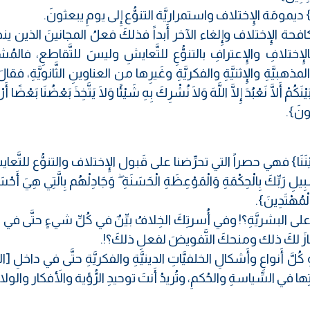
ينِ} ديمومَة الإِختلاف واستمراريَّة التنوُّع إِلى يومِ يبعثونَ.
حة الإِختلاف وإِلغاء الآخر أَبداً فذلكَ فعلُ المجانينَ الذين ين
ِختلافِ والإِعترافِ بالتنوُّعِ للتَّعايشِ وليسَ للتَّقاطعِ، فالم
المذهبيَّةِ والإِثنيَّةِ والفكريَّةِ وغَيرِها من العناوينِ الثَّانويَّةِ، فقا
ْنَكُمْ أَلَّا نَعْبُدَ إِلَّا اللَّهَ وَلَا نُشْرِكَ بِهِ شَيْئًا وَلَا يَتَّخِذَ بَعْضُنَا بَعْضًا أَرْ
مُونَ}.
 بَيْنَنَا} فهي حصراً التي تحرِّضنا على قَبول الإِختلاف والتنوُّع للتَّ
َبِّكَ بِالْحِكْمَةِ وَالْمَوْعِظَةِ الْحَسَنَةِ ۖ وَجَادِلْهُم بِالَّتِي هِيَ أَحْسَن
الْمُهْتَدِينَ}.
ى البشريَّةِ؟! وفي أُسرتِكَ الخِلافُ بيِّنٌ في كُلِّ شيءٍ حتَّى في 
زَ لكَ ذلك ومنحكَ التَّفويضَ لفعلِ ذلكَ؟!.
أَنواعِ وأَشكالِ الخلفيَّاتِ الدينيَّةِ والفكريَّةِ حتَّى في داخلِ [ا
في السِّياسةِ والحُكمِ، وتُريدُ أَنتَ توحيدِ الرُّؤية والأَفكار والول