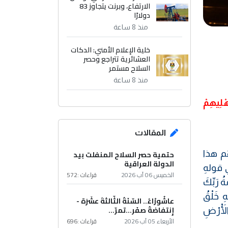
الارتفاع، وبرنت يتجاوز 83
دولارًا
منذ 8 ساعة
خلية الإعلام الأمني: الدكات
العشائرية تتراجع وحصر
السلاح مستمر
منذ 8 ساعة
هْلِيهِمْ
المقالات
هُم هذا
حتمية حصر السلاح المنفلت بيد
الدولة العراقية
ي قولهِ
الخميس 06 آب 2026
قراءات :
572
ةُ رَبِّكَ
ِ خَلْقُ
عاشُورْاءُ.. السّنَةُ الثّالثةَ عشَرَة -
إِنتفاضةُ صفَر…تمرّ...
الْأَرْضِ
الأربعاء 05 آب 2026
قراءات :
696