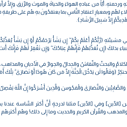
حمتهِ، أَيّاً من عبادهِ الهواءَ والحياةَ والموتَ والرِّزق، وإِلَّا لرأَي
ءِ لهُم وبمعيارِ اعتقادِ النَّاسِ بما يعتقدُونَ بهِ هُم على طريقةِ
ْدِيكُمْ إِلَّا سَبِيلَ الرَّشَادِ}.
 {رَّبُّكُمْ أَعْلَمُ بِكُمْ ۖ إِن يَشَأْ يَرْحَمْكُمْ أَوْ إِن يَشَأْ يُعَذِّبْكُم
بذلكَ {إِن تُعَذِّبْهُمْ فَإِنَّهُمْ عِبَادُكَ ۖ وَإِن تَغْفِرْ لَهُمْ فَإِنَّكَ أَنتَ ا
 الكلامُ والبحثُ والنِّقاشُ والجِدالُ والحِوارُ في الأَديانِ والمذاهبِ، ن
قَالُوا لَن يَدْخُلَ الْجَنَّةَ إِلَّا مَن كَانَ هُودًا أَوْ نَصَارَىٰ ۗ تِلْكَ أَمَانِ
لصَّابِئِينَ وَالنَّصَارَىٰ وَالْمَجُوسَ وَالَّذِينَ أَشْرَكُوا إِنَّ اللَّهَ يَفْصِلُ ب
دِّينِ] وفي [الدِّين] مثلنا لدرجةٍ أَنَّ أَكثر السَّاسة عندنا يح
ن والمذهب والقُرآن الكريم والحديث وما إِلى ذلك! وهُم أَكثرهُم 