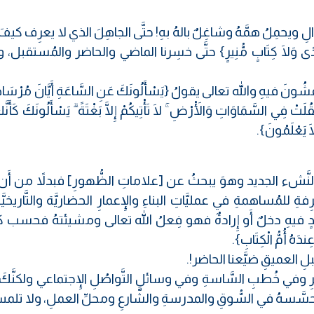
لِ ويحمِلُ همَّهُ وشاغِلٌ بالهُ بهِ! حتَّى الجاهِلَ الذي لا يعرِف كيف
هُدًى وَلَا كِتَابٍ مُّنِيرٍ} حتَّى خسِرنا الماضي والحاضر والمُستقبل، 
نَ فيهِ والله تعالى يقولُ {يَسْأَلُونَكَ عَنِ السَّاعَةِ أَيَّانَ مُرْسَاهَ
ۚ ثَقُلَتْ فِي السَّمَاوَاتِ وَالْأَرْضِ ۚ لَا تَأْتِيكُمْ إِلَّا بَغْتَةً ۗ يَسْأَلُونَكَ كَأَنَّ
 لَا يَعْلَمُونَ}.
شء الجديد وهوَ يبحثُ عن [علاماتِ الظُّهورِ] فبدلاً من أَن تت
للمُساهمةِ في عمليَّاتِ البناءِ والإِعمارِ الحضاريَّة والتَّاريخيَّ
دٍ فيهِ دخلٌ أَو إِرادةٌ فهو فِعلُ الله تعالى ومشيئتهُ فحسب 
دَهُ أُمُّ الْكِتَابِ}.
ِ العميقِ ضيَّعنا الحاضر!.
في خُطبِ السَّاسةِ وفي وسائلِ التَّواصُلِ الإِجتماعي ولكنَّكَ ل
تتحسَّسهُ في السُّوقِ والمدرسةِ والشَّارعِ ومحلِّ العملِ، ولا تلمسَ