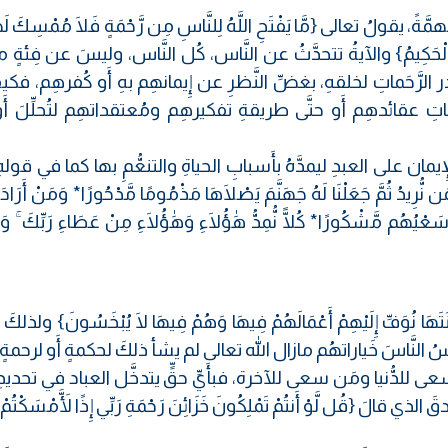
يقولُ تعالى {مَّا يَفْتَحِ اللَّهُ لِلنَّاسِ مِن رَّحْمَةٍ فَلَا مُمْسِكَ لَهَا
ِيزُ الْحَكِيمُ} والآيةُ تتحدَّثُ عن النَّاس، كُل النَّاس، وليسَ عن فِئةٍ م
لرَّحَماتِ لخلقهِ، بغضِّ النَّظرِ عن إِيمانهِم بهِ أَو كُفرهِم، فكيفَ
ِ عقائدهِم أَو حتَّى طريقةِ تفكيرهِم ومُعتقداتهِم لتُحلِّلَ أَو ت
إِيمان على العبدِ ليمدَّهُ بأَسبابِ الحياةِ والتنعُّمِ بها كما في قوله
مَن نُّرِيدُ ثُمَّ جَعَلْنَا لَهُ جَهَنَّمَ يَصْلَاهَا مَذْمُومًا مَّدْحُورًا* وَمَنْ أَرَادَ 
يُهُم مَّشْكُورًا* كُلًّا نُّمِدُّ هَٰؤُلَاءِ وَهَٰؤُلَاءِ مِنْ عَطَاءِ رَبِّكَ ۚ وَ
نَتَهَا نُوَفِّ إِلَيْهِمْ أَعْمَالَهُمْ فِيهَا وَهُمْ فِيهَا لَا يُبْخَسُونَ} ولذ
سُ النَّاسَ خَياراتهُم مازال الله تعالى لم يشأ ذلكَ لحكمةٍ أَو لرحمةٍ!
ى للدُّنيا ومَن سعى للآخرة، فبأَيِّ حقٍّ يتدخَّل العباد في تحديدِ 
َ {قُل لَّوْ أَنتُمْ تَمْلِكُونَ خَزَائِنَ رَحْمَةِ رَبِّي إِذًا لَّأَمْسَكْتُمْ 