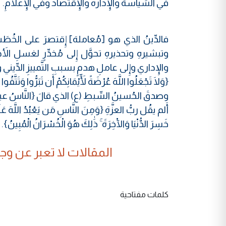
في السِّياسة والإِدارة والإِقتصاد وفي الإِعلامِ.
فالدِّينُ الذي هو [مُعاملة] إِقتصرَ على الخُطَبِ وال
وتبشيرهِ وتحذيرهِ تحوَّل إِلى مُخدِّرٍ لغسلِ الأَدمغ
والإِداري وإِلى عاملِ هدمٍ بسببِ التَّمييزِ الدِّيني وا
{وَلَا تَجْعَلُوا اللَّهَ عُرْضَةً لِّأَيْمَانِكُمْ أَن تَبَرُّوا وَتَتَّق
وصدقَ الحُسينُ السِّبطِ (ع) الذي قالَ {النَّاسُ عبيدُ الد
أَلم يقُل ربُّ العزَّةِ {وَمِنَ النَّاسِ مَن يَعْبُدُ اللَّهَ عَلَىٰ ح
خَسِرَ الدُّنْيَا وَالْآخِرَةَ ۚ ذَٰلِكَ هُوَ الْخُسْرَانُ الْمُبِينُ}.
المقالات لا تعبر عن وجهة
كلمات مفتاحية