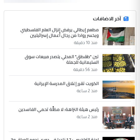
التعليق : واحد من عصابة علي ماما يسقط
جنسية الرافد الثالث للعراق ومن اصول عريقة
ابا فرات ...
آخر الاضافات
الجواهري يرد على صدام حسين سل
مطعم إيطالي يرفض إنزال العلم الفلسطيني
الموضوع :
ويخسر روادا من رجال أعمال إسرائيليين
مضجعيك يابن الزنا (نص كامل)
منذ 10 دقيقة
4
سردار
تين "طقطق" المحلي يتصدر مبيعات سوق
السليمانية للجملة
التعليق : واحد من عصابة علي ماما يسقط
منذ 56 دقيقة
جنسية الرافد الثالث للعراق ومن اصول عريقة
ابا فرات ...
الكويت تقرر إغلاق المدرسة الإيرانية
الجواهري يرد على صدام حسين سل
الموضوع :
منذ 2 ساعة
مضجعيك يابن الزنا (نص كامل)
رئيس هيئة النزاهة: لا مظلَّة تحمي الفاسدين
5
حيدر عاشور
منذ 2 ساعة
التعليق : تحياتي لك استاذ حامدتركان. كلام
دقيق ومسؤول؛ فالاستثمار الحقيقي للإنسان
وثروات البلد يعتمد على الكفاءة ...
لجنة التراخيص : 17 ناديا في دوري نجوم العراق و3