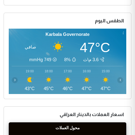
الطقس اليوم
Karbala Governorate
47°C
صافي
3.6 م\ث
8%
749
mmHg
20:00
19:00
18:00
17:00
16:00
15:00
‹
›
41°C
43°C
45°C
46°C
47°C
47°C
اسعار العملات بالدينار العراقي