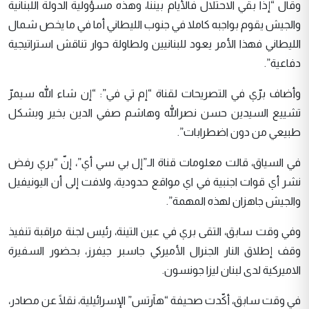
وقال “إذا بقي الاحتلال فالأيام بيننا، وهذه مسؤولية الدولة اللبنانية
والجيش يقوم بواجبه كاملا في جنوب الليطاني أما في ما يخص شمال
الليطاني فهذا الأمر يعود للبنانيين ولطاولة حوار تناقش استراتيجية
دفاعية”.
وأضاف برّي في التصريحات لقناة “إم تي في”: “إن شاء الله سيمرّ
تشييع السيدين حسن نصرالله وهاشم صفي الدين بخير وبشكل
طبيعي من دون اضطرابات”.
في السياق، قالت معلومات قناة الـ”إل بي سي أي”، إنّ “بري رفض
نشر أي قوات اجنبية في اي مواقع حدودية، ولافت إلى أن اليونيفيل
والجيش جاهزان لهذه المهمة”.
وفي وقت سابق، التقى بري في عين التينة، رئيس لجنة مراقبة تنفيذ
وقف إطلاق النار الجنرال الأميركي جاسبر جيفرز، بحضور السفيرة
الاميركية لدى لبنان ليزا جونسون.
في وقت سابق، أكّدت صحيفة “هآرتس” الإسرائيلية، نقلًا عن مصادر،