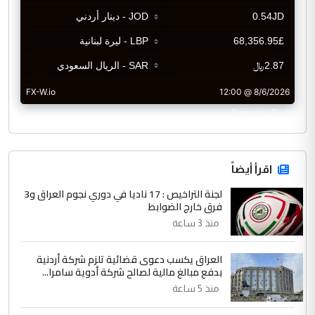
CurrencyRate
اقرأ أيضاً
لجنة التراخيص : 17 ناديا في دوري نجوم العراق و3
فرق خارج الضوابط
منذ 3 ساعة
العراق يكسب دعوى قضائية تلزم شركة أردنية
بدفع مبالغ مالية لصالح شركة أدوية سامرا...
منذ 5 ساعة