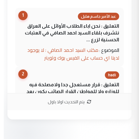
1
عبد الأمير جاسم هليل
التعليق : نحن اباء الطلاب الأوائل على العراق
نتشرف بلقاء السيد احمد الصافي في العتبات
الحسنية لزرع ...
مكتب السيد احمد الصافي : لا يوجود
الموضوع :
لدينا اي حساب على الفيس بوك وتويتر
2
hadi
التعليق : قرار مستعجل جدا ولامصلحة فيه
للوزاره ولا للمواطن القرار الصائب يكون بعد
الاستماع للمدير ومغرفة ...
يتم التحديث اولا باول
وزير الصحة يعفي مدير مستشفى الكرخ
الموضوع :
العام في بغداد
3
سردار