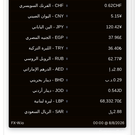
CurrencyRate