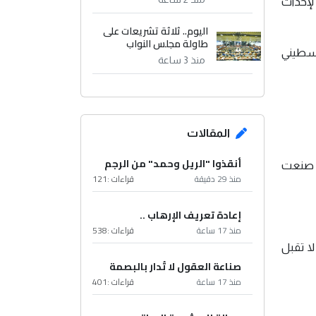
 لإحداث
اليوم.. ثلاثة تشريعات على
طاولة مجلس النواب
لسطيني
منذ 3 ساعة
المقالات
أنقذوا "الريل وحمد" من الرجم
تي صنعت
منذ 29 دقيقة
قراءات :
121
إعادة تعريف الإرهاب ..
منذ 17 ساعة
قراءات :
538
ا تقبل
صناعة العقول لا تُدار بالبصمة
منذ 17 ساعة
قراءات :
401