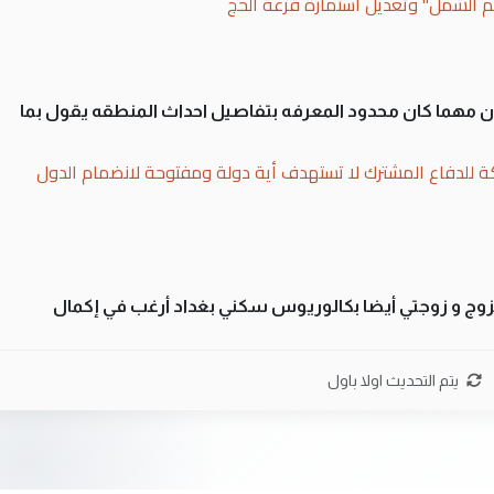
لم الشمل" وتعديل استمارة قرعة الحج
سان مهما كان محدود المعرفه بتفاصيل احداث المنطقه يقول بما
ة للدفاع المشترك لا تستهدف أية دولة ومفتوحة لانضمام الدول
تزوج و زوجتي أيضا بكالوريوس سكني بغداد أرغب في إكمال
بة العراقيين في جامعاتها سنويا
يتم التحديث اولا باول
لى العراق نتشرف بلقاء السيد احمد الصافي في العتبات الحسنية