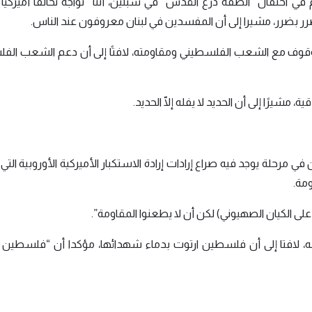
ي احتفال “الضفة درع القدس” في سبلين، أننا “نواجه تحالفًا أميركيًا
ضرر بضرر، مشيرا إلى أن المفسدين في لبنان معروفون عند الناس.
وقوف مع الشعب الفلسطيني ومقاومته، لافتًا إلى أن دعم الشعب الف
 مشيرًا إلى أن الحديد لا يفله إلّا الحديد.
 في مرحلة يوجد فيه صراع إرادات إرادة الاستكبار الأميركية الأوروبية ال
مة.
لى الكيان الصهيوني) لكن أن لا يطعنوا المقاومة”.
، لافتا إلى أن فلسطين ارتوت بدماء شهدائها، مؤكدا أن “فلسطين ل