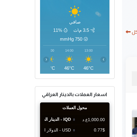
صافي
كل
3.5 م\ث
11%
mmHg
750
17:00
16:00
15:00
14:00
13:00
‹
›
46°C
46°C
46°C
46°C
46°C
اسعار العملات بالدينار العراقي