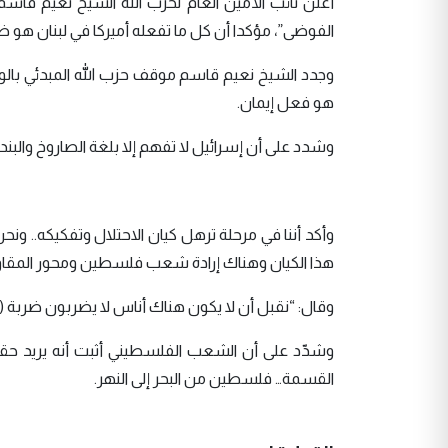
أعلن نائب الأمين العام لحزب الله الشيخ نعيم قاسم ف
الفوضى”، مؤكدا أن كل ما تفعله أميركا في لبنان هو 
وجدد الشيخ نعيم قاسم موقف حزب الله المبدئي بال
هو فعل إيمان.
وشدد على أن إسرائيل لا تفهم إلا بلغة الصاروخ والبندقية،
وأكد أننا في مرحلة ترهل كيان الاحتلال وتفكيكه.. ونحن
هذا الكيان وهناك إرادة شعب فلسطين ومحور المقاو
وقال: “نقبل أن لا يكون هناك أناس لا يضربون ضربة (ع
وشدّد على أن الشعب الفلسطيني أثبت أنه يريد حقه
القسمة… فلسطين من البحر إلى النهر.