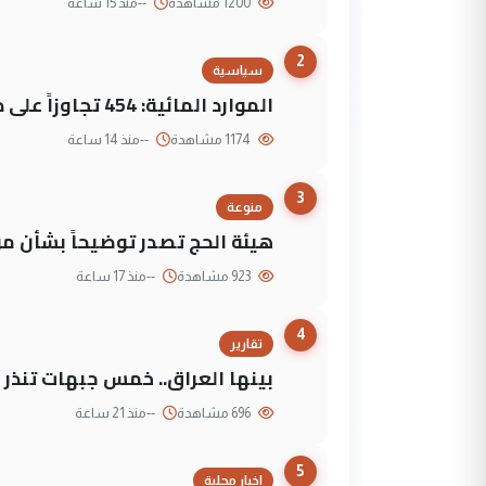
1200 مشاهدة
--
منذ 15 ساعة
2
سياسية
الموارد المائية: 454 تجاوزاً على دجلة تعود لجهات متنفذة
1174 مشاهدة
--
منذ 14 ساعة
3
منوعة
هيئة الحج تصدر توضيحاً بشأن موع
923 مشاهدة
--
منذ 17 ساعة
4
تقارير
بينها العراق.. خمس جبهات تنذر با
696 مشاهدة
--
منذ 21 ساعة
5
اخبار محلية