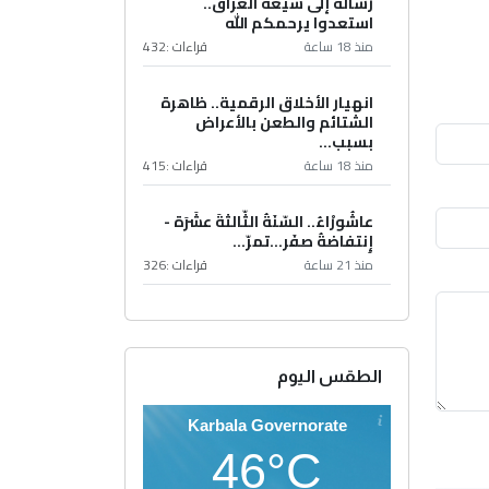
رسالة إلى شيعة العراق..
استعدوا يرحمكم الله
منذ 18 ساعة
قراءات :
432
انهيار الأخلاق الرقمية.. ظاهرة
الشتائم والطعن بالأعراض
بسبب...
منذ 18 ساعة
قراءات :
415
عاشُورْاءُ.. السّنَةُ الثّالثةَ عشَرَة -
إِنتفاضةُ صفَر…تمرّ...
منذ 21 ساعة
قراءات :
326
الطقس اليوم
Karbala Governorate
46°C