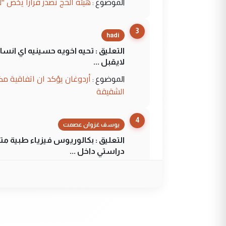
هيئة الحج تصدر قرارا يخص "
الموضوع :
3
hadi
التعليق : تحيه اخويه حسينيه اي ان
لايقبل ...
أردوغان يؤكد ان اتفاقية مك
الموضوع :
الشقيقة
4
يوسف غزوان عصمت
التعليق : بكالوريوس فيزياء طبية م
دراستي داخل ...
السعودية توافق على الاستمرار في إعطاء 100 منحة دراسية للطل
الموضوع :
5
عبد الأمير جاسم هليل
التعليق : نحن اباء الطلاب الأوائل ع